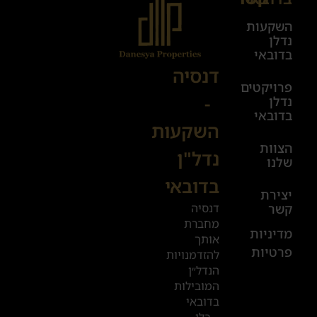
השקעות
ימים
נדלן
א׳-ה׳
בדובאי
08:00-
דנסיה
פרויקטים
00:00
-
נדלן
יום ו׳
בדובאי
השקעות
08:00-
הצוות
17:00
נדל"ן
שלנו
בדובאי
+972
יצירת
דנסיה
קשר
52
מחברת
601
מדיניות
אותך
פרטיות
2019
להזדמנויות
הנדל״ן
המובילות
המשרדים
בדובאי
שלנו
– בלי