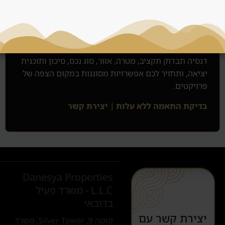
רוצים שנבדוק לכם
התאמה?
דנסיה תבדוק תקציב, מטרה, אזור, סוג נכס, סיכון ותוכנית
יציאה, ותחזיר לכם אפשרויות מסוננות במקום הצפה של
פרויקטים.
בדיקת התאמה ללא עלות
|
יצירת קשר
Danesya Properties
L.L.C - משרד פעיל
בדובאי
יצירת קשר עם
קומה 9, Silver Tower, משרד