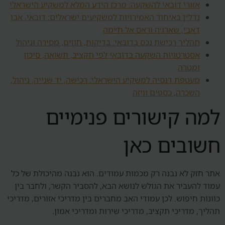
אזורי דובאי להשקעה: מרכז הידע המלא למשקיע הישראלי
נדל״ן באיחוד האמירויות למשקיעים ישראלים: דובאי, אבו
דאבי, שארג׳ה וראס אל ח׳ימה
תהליך רכישת נכס בדובאי: בדיקות, חוזים, מסירה וניהול
אסטרטגיות השקעה בדובאי לפי תקציב, תשואה, סיכון
ומטרה
מעטפת דנסיה למשקיע הישראלי: רכישה, יד שנייה, ניהול,
השכרה, כספים וויזה
למה קישורים פנימיים
חשובים כאן
אתר חזק לא נבנה רק מכמות עמודים. הוא נבנה מהיכולת של כל
עמוד להעביר את הגולש לנושא הבא, להסביר הקשר, ולחבר בין
כוונות חיפוש. לכן עמודי האב מחברים בין מדריכי אזורים, מדריכי
תהליך, מדריכי תקציב, מדריכי שירות ומדריכי אמון.