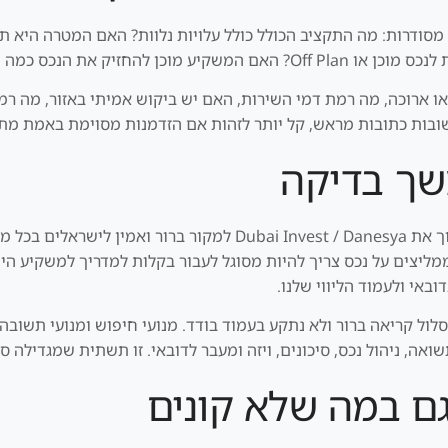
 מסודרות: מה התקציב הכולל כולל עלויות נלוות? האם המטרה היא תש
או שהוא צריך נזילות גבוהה יותר?
 ארוכה, מה רמת דמי השירות, האם יש ביקוש אמיתי באזור, מה רמ
בות כתובות מראש, קל יותר לזהות אם הזדמנות מסוימת באמת מת
שך בדיקה
העמוד הזה הוא חלק ממפת תוכן רחבה שנועדה להפוך את vest / Danesya
ליצים על נכס צריך להיות מסוגל לעבור בקלות למדריך למשקיע היש
באי ולעמוד הליווי שלנו.
סלול קריאה ברור ולא נתקע בעמוד בודד. מנועי חיפוש ומנועי תשוב
שואה, ניהול נכס, סיכונים, ויזה ומעבר לדובאי. זו תשתית שמגדילה ס
ם במה שלא קונים