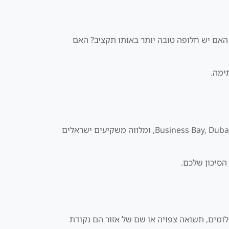
 האם יש חלופה טובה יותר באותו תקציב? האם
ימה.
בדיקת השקעה בדובאי הוא נושא שיכול לקדם עסקה טובה רק אם הוא נבדק בתוך תמונה מלאה. דנסיה פועלת ממשרד ב-Business Bay, Dubai, ומלווה משקיעים ישראלים
שלומים, תשואה צפויה או שם של אזור הם נקודת