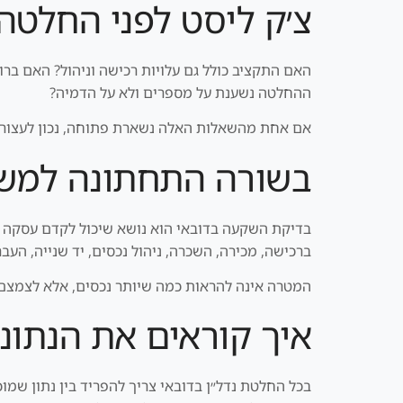
צ׳ק ליסט לפני החלטה
האם התקציב כולל גם עלויות רכישה וניהול? האם בר
ההחלטה נשענת על מספרים ולא על הדמיה?
אם אחת מהשאלות האלה נשארת פתוחה, נכון לעצור ול
בשורה התחתונה למשק
ברכישה, מכירה, השכרה, ניהול נכסים, יד שנייה, העבר
המטרה אינה להראות כמה שיותר נכסים, אלא לצמצם רעש ולהציג 3 כיוונים מסוננים שמתאימים לפרופיל, לת
איך קוראים את הנתונ
בכל החלטת נדל״ן בדובאי צריך להפריד בין נתון שמו