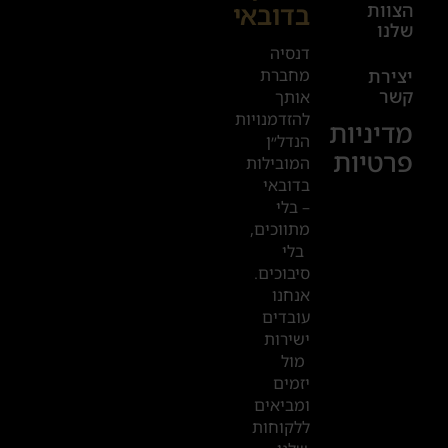
בדובאי
הצוות
17:00
שלנו
דנסיה
+972
מחברת
יצירת
קשר
אותך
52
להזדמנויות
מדיניות
601
הנדל״ן
פרטיות
2019
המובילות
בדובאי
– בלי
המשרדים
מתווכים,
שלנו
בלי
סיבוכים.
בדובאי
אנחנו
עובדים
ישירות
מול
יזמים
ומביאים
ללקוחות