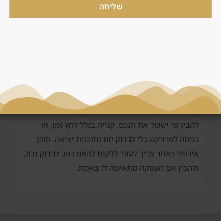
או סיכון תמחור?
שליחה
טעויות נפוצות
הטעויות הנפוצות הן רכישה לפי תמונה, הסתמכות על
תשואה ברוטו, התעלמות מדמי שירות, בחירת אזור בלי
להבין מי ישכור את הנכס, קנייה בגלל לחץ זמן, או
כניסה לפרויקט בלי לבדוק יזם ותוכנית יציאה. תוכן
איכותי באתר צריך לעזור ללקוח להאט רגע, לבדוק נכון,
ולהבין אם העסקה מתאימה לו באמת.