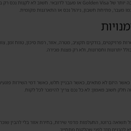
חלק מהמשקיעים בוחנים נכס גם כחלק מתוכנית רחבה יותר של Golden Visa או 
ו מעבר, פתיחת חשבון, ניהול נכס או התארגנות מקומית.
נויות
ת פרויקטים, בודקים תקציב, מטרה, אזור, רמת סיכון, טווח זמן, צורך
לל יתרונות וחסרונות, ולא רק מצגת מכירה.
 כאשר היזם לא מתאים, כאשר הבניין חלש, כאשר דמי השירות פוגע
ה חלק חשוב מאמון: לא כל נכס צריך להימכר לכל לקוח.
ל תשואה ברוטו, התעלמות מדמי שירות, בחירת אזור בלי להבין שוכר ט
יא להכניס סדר לפני שהלקוח מתחייב.