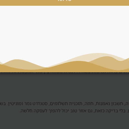
ירות קצרה
 ארוכה: שוכר יציב, פחות תפעול, פחות שחיקה ותזרים צפוי יותר.
ה קצרה דורשת רישוי, ריהוט, ניהול, ניקיון, שירות אורחים, תפוסה
וקדמת ופוטנציאל עליית ערך, אבל הוא כולל סיכון מסירה, איכות יזם ותל
לעיתים פחות גמישות במחיר. דנסיה משווה בין שתי האפשרויות ולא ד
, חשבון נאמנות, חוזה, תוכנית תשלומים, סטנדרט גמר ומוניטין. בש
 בלי בדיקה כזאת, גם אזור טוב יכול להפוך לעסקה חלשה.