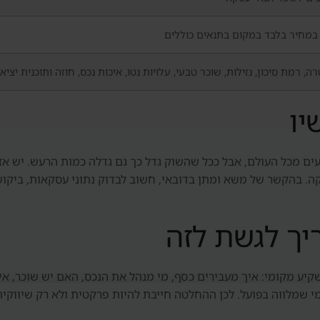
מחיר בלבד במקום בתנאים כוללים
ה, רמת סיכון, נזילות, שוכר טבעי, עלויות נטו, איכות נכס, חוזה ותוכנית יציא
יו
 מכל העולם, אבל ככל שהשוק גדל כך גם גדלה כמות הרעש. יש אזור
. בהקשר של משא ומתן בדובאי, חשוב לבדוק נתוני עסקאות, ביקוש ש
יך לגשת לזה
יע מקומי: איך מעבירים כסף, מי מנהל את הנכס, האם יש שוכר, אי
י שמלווה בפועל. לכן ההחלטה חייבת להיות פרקטית ולא רק שיווקית