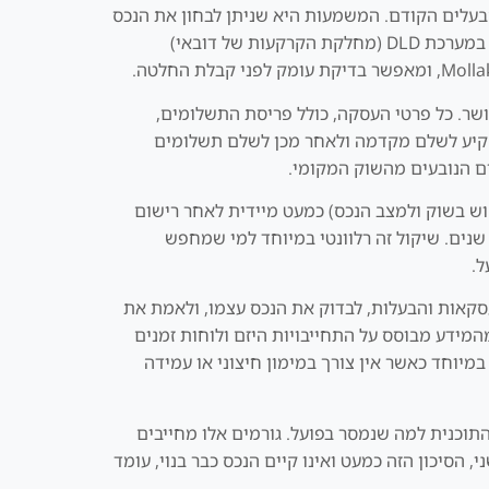
הבעלים הקודם. המשמעות היא שניתן לבחון את הנכס
פיזית, לוודא את מצבו, ולעיתים אף לקבל דוחות בדיקה מפורטים. הבעלות עוברת למשקיע הישראלי רק לאחר רישום מלא במערכת DLD (מחלקת הקרקעות של דובאי)
 יזם מאושר. כל פרטי העסקה, כולל פריסת התשלומים,
ת DLD וממשק Dubai REST. במרבית המקרים, יידרש המשקיע לשלם מקדמה ולאחר מכן לשלם תשלומים
ים הנובעים מהשוק המקומי.
וש בשוק ולמצב הנכס) כמעט מיידית לאחר רישום
חודשים ואף שנים. שיקול זה רלוונטי במיוחד למי שמחפש
ל.
משני, ניתן להסתמך על נתוני DLD, לראות את היסטוריית העסקאות והבעלות, לבדוק את הנכס עצמו, ולאמת את
DLD Servic. זאת לעומת Off Plan, שבו חלק מהמידע מבוסס על התחייבויות היזם ולוחות זמנים
יוחד כאשר אין צורך במימון חיצוני או עמידה
י הפרויקט או פערים בין התוכנית למה שנמסר בפועל. גורמים אלו מחייבים
שום ב DLD, ומעקב אחר שלבי הבניה באמצעות Dubai REST וממשק Mollak. בשוק המשני, הסיכון הזה כמעט ואינו קיים הנכס כבר בנוי, עומד