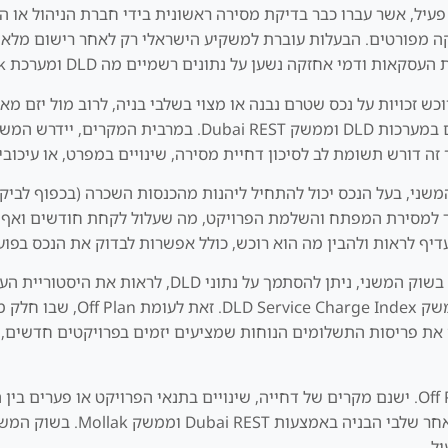
 פעיל, אשר עברו כבר בדיקת מסירה ראשונית בידי חברת הניהול או 
על נתונים רשמיים מה DLD ומערכת Mollak, ומאפשר בדיקת עומק לפני קבלת החלטה.
מרי. המשקיע רוכש זכויות על נכס שטרם נבנה או מצוי בשלבי בניה, לרוב מול
רישום זכויות ראשוני, מיסוי ותאריכי מסירה, מתועדים במערכו
זה דורש תשומת לב לסיכון דחיית מסירה, שינויים במפרט, או עיכוב
משני, בעל הנכס יכול להתחיל ליהנות מהכנסות השכרה (בכפוף לביק
ת, ברכישת Off Plan, אין תזרים עד למסירת המפתח והשלמת הפרויקט, מה שעלול לקחת 
יף לראות ולהבין מה הוא רוכש, כולל אפשרות לבדוק את הנכס בפוע
נושא הוודאות תופס מקום מרכזי בהחלטת ההשקעה. בשוק ה
וממשק e Charge Index
ת פריסות התשלומים הנוחות שמציעים יזמים בפרויקטים חדשים, במ
סיכון המסירה הוא שיקול בלתי נמנע בפרויקטים Off Plan. ישנם מקרים של דחייה, שינויים בתנא
בדיקת עומק של היזם, פרטי הרי
ל.