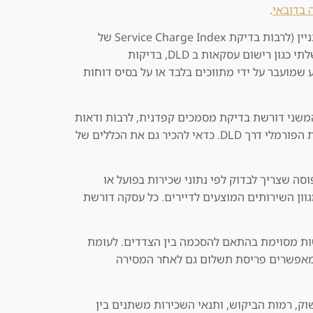
.
יחד עם זאת, אין להניח שכל דירה מוכנה אכן מתאימה לכל משקיע. יש לבדוק היטב את מצבה הפיזי, רמת התחזוקה של הבניין (לרבות בדיקת Service Charge Index של
DLD), היסטוריית התשלומים של בעלי הדירות, מצבת הדיירים, ומידע עדכני על ניהול ועד הבית. ההסתמכות על מידע ממשלתי כגון רישום עסקאות ב DLD, בדיקות
ודרת וזהירה. מידע שמועבר על ידי מתווכים בלבד או על בסיס דוחות
ה עם חשבון נאמנות (Escrow) ניתן לבדיקה, רכישה בשוק המשני דורשת בדיקת מסמכים קפדנית, לרבות ודאות
ר גם את הכללים של
סה שצריך לבדוק לפי נתוני שכירות בפועל או
מגוון השירותים המוצעים לדיירים. כל עסקה דורשת
שות מסוימת בהתאם להסכמה בין הצדדים. לעומת
פשרים פריסת תשלום גם לאחר המסירה
ק, רמות הביקוש, ותנאי השכירות משתנים בין