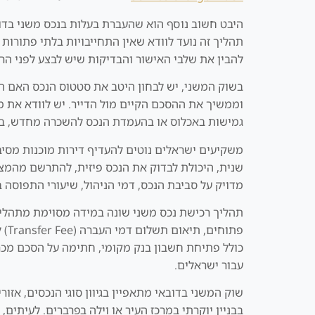
תהליך זה נועד לוודא שאין התחייבויות בלתי פתורות
להבין את שלבי האישור והבדיקות שיש לבצע לפני הר
בשוק המשני, יש לבחון היטב את סטטוס הנכס האם הו
וממשיך את ההסכם הקיים מול הדייר. יש לוודא את מש
גמישות באכלוס או בהעמדת הנכס להשכרה מחדש, ב
משקיעים ישראלים נוטים להעדיף דירות מוכנות מסיבו
שנית, היכולת לבדוק את הנכס פיזית, להתרשם מהמצ
מדויק על סביבת הנכס, דמי הניהול, שיעורי התפוסה בבנ
פתוחים, תיאום תשלום דמי העברה (Transfer Fee) לרשות הנכסים, וביצוע התשלום לצדדים המורשים בלבד.
כולל פתיחת חשבון בנק מקומי, חתימה על הסכם מכ
עבור ישראלים.
שוק המשני בדובאי מתאפיין בגיוון סוגי הנכסים, אזו
בבניין יוקרתי במרכז העיר או וילה בפרברים. לעיתי