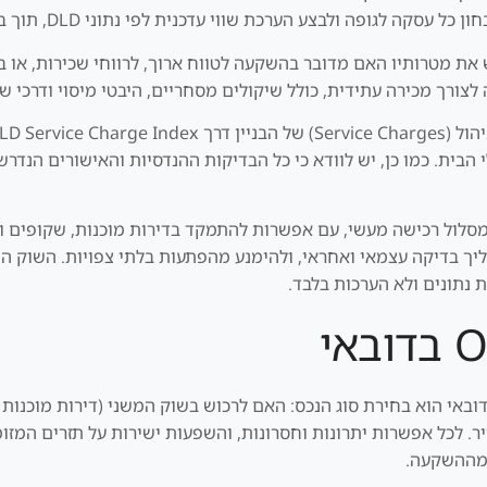
רכת שווי עדכנית לפי נתוני DLD, תוך בחינת מגמות עסקאות אמיתיות בפרויקט ובאזור.
ת מטרותיו האם מדובר בהשקעה לטווח ארוך, לרווחי שכירות, או ב
ורך מכירה עתידית, כולל שיקולים מסחריים, היבטי מיסוי ודרכי שי
הבית. כמו כן, יש לוודא כי כל הבדיקות ההנדסיות והאישורים הנדרש
סלול רכישה מעשי, עם אפשרות להתמקד בדירות מוכנות, שקופים ונ
DLD, Du ו Mollak ניתן לבצע תהליך בדיקה עצמאי ואחראי, ולהימנע מהפתעות בלתי צפ
נתונים ולא הערכות בלבד.
אי הוא בחירת סוג הנכס: האם לרכוש בשוק המשני (דירות מוכנות או
יר. לכל אפשרות יתרונות וחסרונות, והשפעות ישירות על תזרים המז
 מההשקעה.