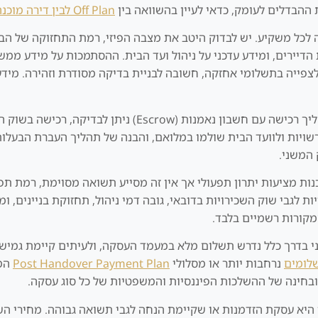
 ההבדלים לעומק, כדאי לעיין בהשוואה בין
Off Plan לבין דירה מוכנה בדובאי
פליקציית Dubai REST, ושימוש בממשק Mollak לצפייה בתשלומי אחזקה, חשובה לבניית בדיקה מס
בניגוד לפרויקטים חדשים (Off Plan), שבהם נהוג תהליך רכיש
ד הבית שולמו במלואם, והבנה של תהליך העברת הבעלות הפורמלי דרך DLD. כדאי להכי
 המשני.
ת מציעות יתרון תפעולי אך אין זה מסייע תשואה מסוימת, רמת תפו
ת לגבי שוק השכירויות בדובאי, גובה דמי ניהול, תחזוקת בניינים, ו
מקורות רשמיים בלבד.
שני בדרך כלל נדרש תשלום מלא במעמד העסקה, ולעיתים קיימת גמי
שלומים
נרחבות יותר או מסלולי
Post Handover Payment Plan
המא
ובחינה של ההשלכות הפיננסיות והמשפטיות של כל סוג עסקה.
היא עסקת הזדמנות או שקיימת הנחה לגבי תשואה גבוהה. מחירי השו