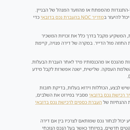
רת בעלות בנכס משני בדובאי דורשת תהליך פורמלי מול ה DLD, הכולל הנפקת NOC אישור אי-התנגדות מהמפתח או מהוועד המנהל של הבניין.
כול להיעזר ב
מדריך NOC בהעברת נכס בדובאי
כדי
ת, המשקיע מקבל בדרך כלל את זכויות המשכיר
החוזה מול הדייר. במקרה של דירה פנויה, קיימת
נות מהנכס או מהכנסותיו מיד לאחר העברת הבעלות.
שלמת העסקה. שלישית, ישנה אפשרות לקבל מידע
ך רכישת נכס משני שונה במידה מסוימת מתהליך רכישת דירה חדשה מהיזם. ישנן בדיקות נאותות (Due Diligence) שיש לבצע, הכוללות וידוא בעלות, בדיקת חובות
ך רכישת נכס בדובאי
מסביר בפירוט את השלבים,
ת ההנחיות של
העברת כספים לרכישת נכס בדובאי
ע יכול לבחור נכס שמותאם לצרכיו בין אם דירה
ויקטים חדשים, במיוחד כאשר בעל הנכס הנוכחי