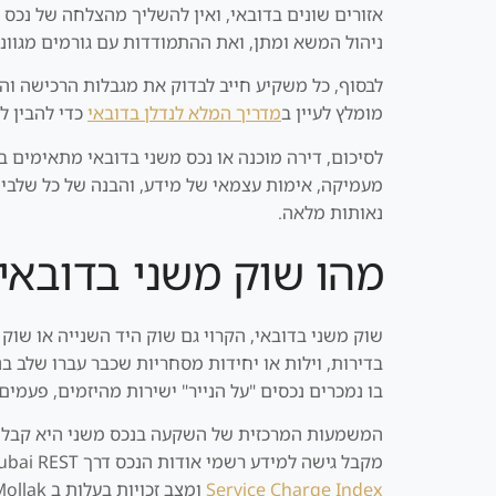
אזורים שונים בדובאי, ואין להשליך מהצלחה של נכס
ניהול המשא ומתן, ואת ההתמודדות עם גורמים מגוונים מתווכים, עורכי די
מומלץ לעיין ב
מדריך המלא לנדלן בדובאי
כדי להבין לע
לסיכום, דירה מוכנה או נכס משני בדובאי מתאימים ב
נאותות מלאה.
מהו שוק משני בדובאי
שוק משני בדובאי, הקרוי גם שוק היד השנייה או שוק 
בדירות, וילות או יחידות מסחריות שכבר עברו שלב בנ
בו נמכרים נכסים "על הנייר" ישירות מהיזמים, פעמי
מקבל גישה למידע רשמי אודות הנכס דרך Dubai REST, המאגר הדיגיטלי של נכסי דובאי, ובכך מסוגל לבצע בדיקות מקדימות על מצב הנכס, שיעורי דמי ניהול לפי
Service Charge Index
ומצב זכויות בעלות ב Mollak.