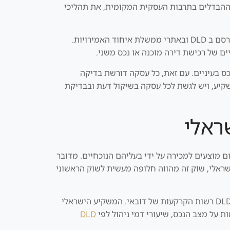
ת ההבדלים בתרבות העסקית המקומית, את תהליכי
לבסוף, כל משקיע חייב לבדוק את מגבלות הרכישה והבעלות בדובאי, בהתאם להנחיות הממשלתיות ולמידע הרשמי המתפרסם ב DLD ובאתרי ממשלת איחוד האמירויות.
יים של רכישת דירה מוכנה או נכס משני.
כס בעיניים. עם זאת, כל עסקה דורשת בדיקה
אין להניח שמדובר בפתרון מושלם לכל משקיע, ויש לגשת לכל עסקה בשיקול דעת ובבדיקת
ראלי
ם מוצעים למכירה על ידי בעליהם הנוכחיים. מדובר
הישראלי, שוק זה מהווה חלופה מעשית לשוק הראשוני
המשמעות המרכזית של השקעה בנכס משני היא קבלת דירה מוכנה, עם תיעוד בעלות רישמי (Title Deed) המונפק על ידי DLD רשות הקרקעות של דובאי. המשקיע הישראלי
DLD