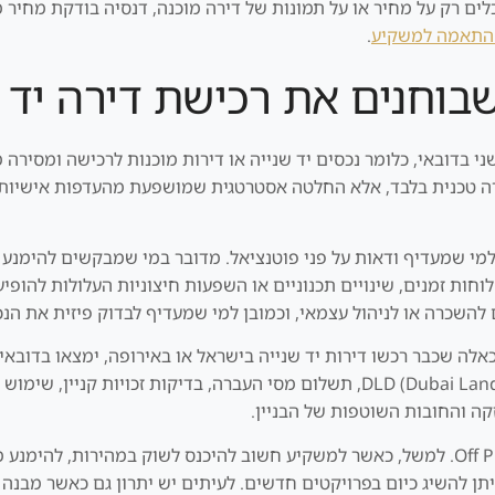
ם רק על מחיר או על תמונות של דירה מוכנה, דנסיה בודקת מחיר מול
התאמה למשקיע
.
בוחנים את רכישת דירה יד ש
בדובאי, כלומר נכסים יד שנייה או דירות מוכנות לרכישה ומסירה מי
יה עתידית) אינה בחירה טכנית בלבד, אלא החלטה אסטרטגית שמושפעת מהעדפות 
למי שמעדיף ודאות על פני פוטנציאל. מדובר במי שמבקשים להימ
וחות זמנים, שינויים תכנוניים או השפעות חיצוניות העלולות להופיע
ם להשכרה או לניהול עצמאי, וכמובן למי שמעדיף לבדוק פיזית את הנ
 כאלה שכבר רכשו דירות יד שנייה בישראל או באירופה, ימצאו בדובאי
במקרים רבים רכישת נכס משני עדיפה על רכישת Off Plan. למשל, כאשר למשקיע חשוב להיכנס ל
ן להשיג כיום בפרויקטים חדשים. לעיתים יש יתרון גם כאשר מבנה ה