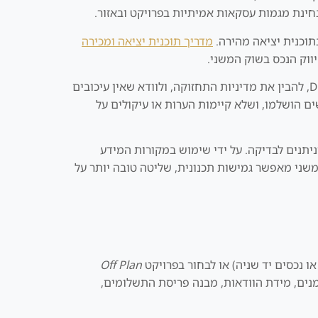
תוכנית יציאה מהירה.
מדריך תוכנית יציאה ומכירה
ווק הנכס בשוק המשני.
בטרם קבלת החלטה, מומלץ לבדוק את דוחות דמי הניהול (Service Charges) של הבניין דרך DLD Service Charge Index, להבין את מדיניות התחזוקה, ולוודא שאין עיכובים
ים הושלמו, ושלא קיימות הערות או עיקולים על
יתנים לבדיקה. על ידי שימוש במקורות המידע
ויות. השוק המשני מאפשר גמישות תכנונית, שליטה טובה יותר על
 נכסים יד שניה) או לבחור בפרויקט
Off Plan
ומנים, מידת הוודאות, מבנה פריסת התשלומים,