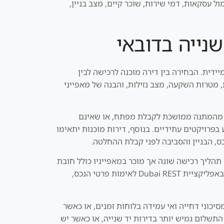
 עסקאות, דמי שירות, שוכר קיים, מצב בניין,
נייה בדובאי
ידית. הבחירה בין דירה מוכנה לרכישה לבין
אישיות, מטרות השקעה, מצב נזילות, והבנה של מאפייני
נע מהמתנה ממושכת לקבלת מפתח, או שאינם
 בפרויקטים עתידיים. בנוסף, דירות מוכנות יתאימו
כס, הבניין והסביבה לפני קבלת ההחלטה.
 תהליך רכישה שונה אך מוכר במאפייניו כולל חובת
רישום רשמית של העברת הבעלות ב DLD (Dubai Land Department), תשלום מסי העברה, בדיקות זכויות קניין, שימוש באפליקציית Dubai REST לאימות פרטי הנכס,
שוק במהירות, להימנע מסיכוני דחייה ואי עמידה בלוחות זמנים, או כאשר
תשלום גמיש יותר בדירות יד שנייה, או כאשר יש