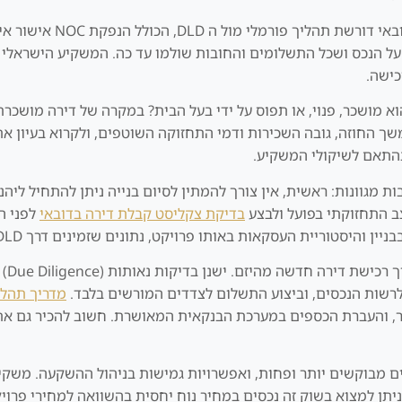
היבט חשוב נוסף הוא שהעב
 על הנכס ושכל התשלומים והחובות שולמו עד כה. המשקיע הישראלי י
כישה.
א מושכר, פנוי, או תפוס על ידי בעל הבית? במקרה של דירה מושכר
ך החוזה, גובה השכירות ודמי התחזוקה השוטפים, ולקרוא בעיון את 
התאם לשיקולי המשקיע.
ת מגוונות: ראשית, אין צורך להמתין לסיום בנייה ניתן להתחיל ליה
ב התחזוקתי בפועל ולבצע
בדיקת צקליסט קבלת דירה בדובאי
לפני ה
יין והיסטוריית העסקאות באותו פרויקט, נתונים שזמינים דרך DLD.
תהלי
מדריך תהלי
ר, והעברת הכספים במערכת הבנקאית המאושרת. חשוב להכיר גם א
רים מבוקשים יותר ופחות, ואפשרויות גמישות בניהול ההשקעה. משקי
ם, ניתן למצוא בשוק זה נכסים במחיר נוח יחסית בהשוואה למחירי פר