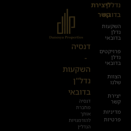
נדל"ן
ליצירת
Sales@danesya.co.il
בדובאי
קשר
השקעות
ימים
נדלן
א׳-ה׳
בדובאי
08:00-
דנסיה
פרויקטים
00:00
-
נדלן
יום ו׳
בדובאי
השקעות
08:00-
הצוות
17:00
נדל"ן
שלנו
בדובאי
+972
יצירת
דנסיה
קשר
52
מחברת
601
מדיניות
אותך
פרטיות
2019
להזדמנויות
הנדל״ן