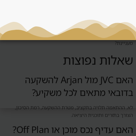
לפני החלטה סביב JVC מול Arjan, צריך לשאול: מי השוכר
הטבעי? האם יש ביקוש אמיתי? כמה עולה לנהל את הנכס? מה
קורה אם השוק יורד? האם אפשר למכור? האם המחיר תחרותי?
האם יש עלויות נסתרות? האם העסקה מתאימה לי או רק נשמעת
מעניינת?
שאלות נפוצות
האם JVC מול Arjan להשקעה
בדובאי מתאים לכל משקיע?
לא. ההתאמה תלויה בתקציב, מטרת ההשקעה, רמת הסיכון,
הצורך בתזרים ותוכנית היציאה.
האם עדיף נכס מוכן או Off Plan?