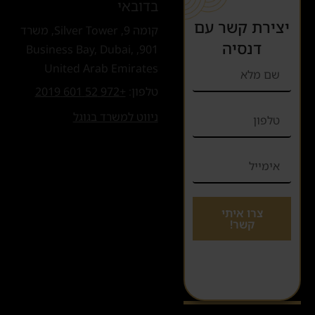
בדובאי
יצירת קשר עם
קומה 9, Silver Tower, משרד
דנסיה
901, Business Bay, Dubai,
United Arab Emirates
טלפון:
+972 52 601 2019
ניווט למשרד בגוגל
צרו איתי
קשר!