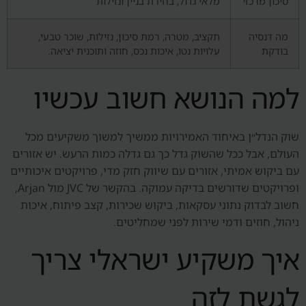
סיכון מרכזי
מלאי גדול, בחירת בניין ונזילות
מה דנסיה
תקציב, מטרה, רמת סיכון, נזילות, שוכר טבעי,
בודקת
עלויות נטו, איכות נכס, חוזה ותוכנית יציאה.
למה הנושא חשוב עכשיו
שוק הנדל״ן באיחוד האמירויות ממשיך למשוך משקיעים מכל
העולם, אבל ככל שהשוק גדל כך גם גדלה כמות הרעש. יש אזורים
עם ביקוש אמיתי, אזורים עם שיווק חזק מדי, פרויקטים איכותיים
ופרויקטים שדורשים בדיקה עמוקה. בהקשר של JVC מול Arjan,
חשוב לבדוק נתוני עסקאות, ביקוש שכירות, קצב פיתוח, איכות
ניהול, חוזים ודמי שירות לפני שמחליטים.
איך משקיע ישראלי צריך
לגשת לזה