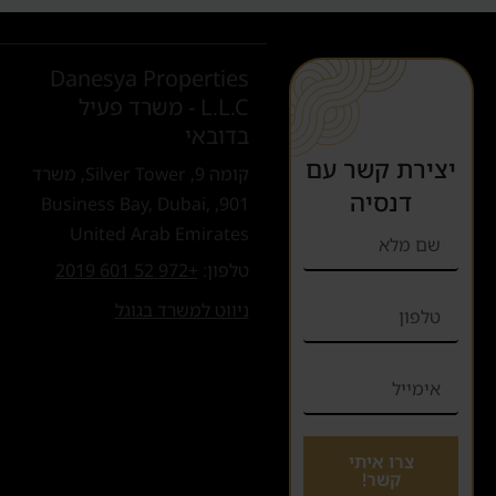
Danesya Properties
L.L.C - משרד פעיל
בדובאי
יצירת קשר עם
קומה 9, Silver Tower, משרד
דנסיה
901, Business Bay, Dubai,
United Arab Emirates
טלפון:
+972 52 601 2019
ניווט למשרד בגוגל
צרו איתי
קשר!