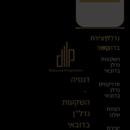
נדל"ן
ליצירת
Sales@danesya.co.il
בדובאי
קשר
השקעות
ימים
נדלן
א׳-ה׳
בדובאי
08:00-
דנסיה
פרויקטים
00:00
-
נדלן
יום ו׳
בדובאי
השקעות
08:00-
הצוות
17:00
נדל"ן
שלנו
בדובאי
+972
יצירת