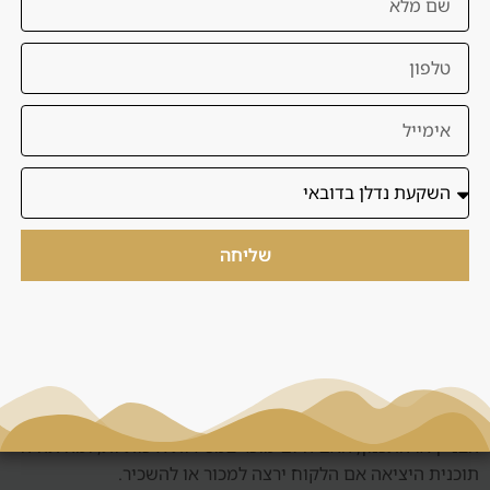
איך דנסיה בוחנת את
הנושא הזה כחלק
מהחלטת השקעה?
הדרך הנכונה לבדוק השקעת נדל״ן בדובאי אינה להתחיל מתמונה
יפה, מחיר פתיחה או הבטחת תשואה. מתחילים מהפרופיל של
שליחה
המשקיע: תקציב, מטרה, טווח זמן, צורך בתזרים, רמת סיכון,
אפשרות למעבר עתידי לדובאי, צורך בניהול נכס, והאם הלקוח
מעדיף דירה מוכנה, Off Plan או שוק משני.
לאחר מכן בודקים את ההקשר: האם האזור מתאים למטרת
ההשקעה, מי קהל השוכרים הטבעי, מה רמת התחרות, אילו
פרויקטים נוספים מתוכננים בסביבה, מה דמי השירות, איך נראה
הבניין או התכנון, האם היזם מוכר במסירות איכותיות, ומה תהיה
תוכנית היציאה אם הלקוח ירצה למכור או להשכיר.