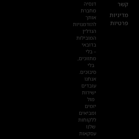
דנסיה
קשר
52
מחברת
601
מדיניות
אותך
פרטיות
2019
להזדמנויות
הנדל״ן
המובילות
המשרדים
בדובאי
שלנו
– בלי
מתווכים,
בדובאי
בלי
סיבוכים.
אנחנו
עובדים
ישירות
מול
יזמים
ומביאים
ללקוחות
שלנו
עסקאות