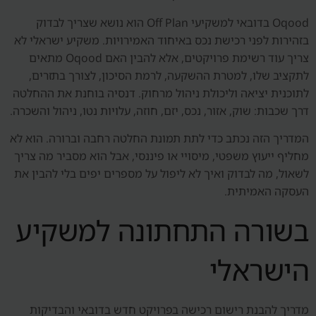
Oqood בדובאי למשקיעי Off Plan הוא נושא שצריך לבדוק
בזהירות לפני רכישת נכס באיחוד האמירויות. משקיע ישראלי לא
צריך עוד רשימת פרויקטים, אלא להבין האם Oqood מתאים
לתקציב שלו, למטרת ההשקעה, לרמת הסיכון, לצורך בתזרים,
לתוכנית יציאה וליכולת ניהול מרחוק. דנסיה בוחנת את ההחלטה
דרך שכבות: שוק, אזור, נכס, יזם, חוזה, עלויות נטו, ניהול והשכרה.
המדריך הזה נכתב כדי לתת תמונת החלטה רחבה וברורה. הוא לא
מחליף ייעוץ משפטי, מיסויי או פיננסי, אבל הוא מסביר מה צריך
לשאול, מה לבדוק ואיך לא ליפול על מספרים יפים בלי להבין את
העסקה האמיתית.
בשורה התחתונה למשקיע
הישראלי
מדריך להבנת רישום רכישה בפרויקט חדש בדובאי והבדיקות