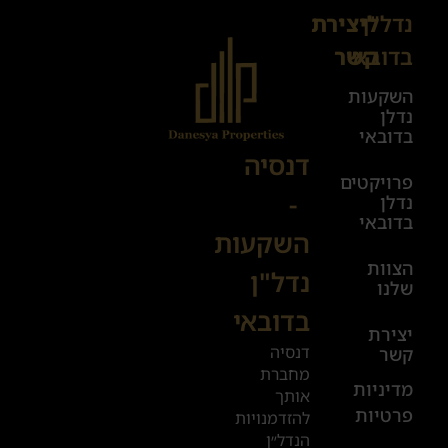
נדל"ן
ליצירת
Sales@danesya.co.il
בדובאי
קשר
השקעות
ימים
נדלן
א׳-ה׳
בדובאי
08:00-
דנסיה
פרויקטים
00:00
-
נדלן
יום ו׳
בדובאי
השקעות
08:00-
הצוות
17:00
נדל"ן
שלנו
בדובאי
+972
יצירת
דנסיה
קשר
52
מחברת
601
מדיניות
אותך
פרטיות
2019
להזדמנויות
הנדל״ן