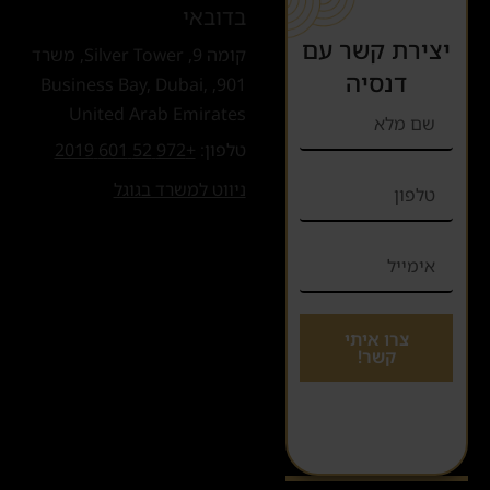
בדובאי
יצירת קשר עם
קומה 9, Silver Tower, משרד
דנסיה
901, Business Bay, Dubai,
United Arab Emirates
טלפון:
+972 52 601 2019
ניווט למשרד בגוגל
צרו איתי
קשר!