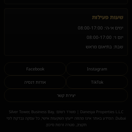
שעות פעילות
ימים א׳-ה׳:
08:00-17:00
יום ו׳:
08:00-17:00
שבת: בתיאום מראש
Facebook
Instagram
TikTok
אודות דנסיה
יצירת קשר
Danesya Properties L.L.C | משרד רשום: Silver Tower, Business Bay,
Dubai. המידע באתר אינו מהווה ייעוץ השקעות אישי; כל עסקה נבדקת לפי
תקציב, מטרה ורמת סיכון.