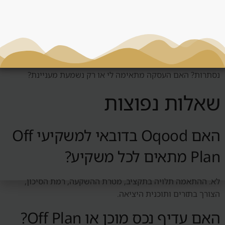
החלטה
לפני החלטה סביב Oqood, צריך לשאול: מי השוכר הטבעי? האם
יש ביקוש אמיתי? כמה עולה לנהל את הנכס? מה קורה אם השוק
יורד? האם אפשר למכור? האם המחיר תחרותי? האם יש עלויות
נסתרות? האם העסקה מתאימה לי או רק נשמעת מעניינת?
שאלות נפוצות
האם Oqood בדובאי למשקיעי Off
Plan מתאים לכל משקיע?
לא. ההתאמה תלויה בתקציב, מטרת ההשקעה, רמת הסיכון,
הצורך בתזרים ותוכנית היציאה.
האם עדיף נכס מוכן או Off Plan?