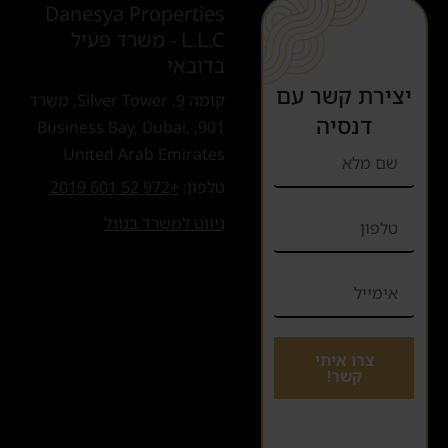
Danesya Properties
L.L.C - משרד פעיל
בדובאי
יצירת קשר עם
קומה 9, Silver Tower, משרד
דנסיה
901, Business Bay, Dubai,
United Arab Emirates
טלפון:
+972 52 601 2019
ניווט למשרד בגוגל
צרו איתי
קשר!