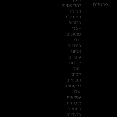
פרטיות
2019
להזדמנויות
הנדל״ן
המובילות
המשרדים
בדובאי
שלנו
– בלי
מתווכים,
בדובאי
בלי
סיבוכים.
אנחנו
עובדים
ישירות
מול
יזמים
ומביאים
ללקוחות
שלנו
עסקאות
איכותיות
בתנאים
בלעדיים.