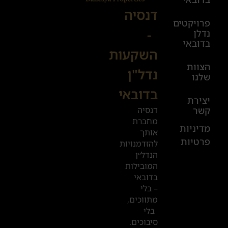
08:00-
דנסיה
פרויקטים
00:00
-
נדלן
יום ו׳
בדובאי
השקעות
08:00-
הצוות
17:00
נדל"ן
שלנו
בדובאי
+972
יצירת
דנסיה
קשר
52
מחברת
601
מדיניות
אותך
פרטיות
2019
להזדמנויות
הנדל״ן
המובילות
המשרדים
בדובאי
שלנו
– בלי
מתווכים,
בדובאי
בלי
סיבוכים.