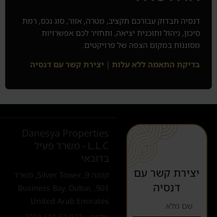
דנסיה תבדוק עבורכם תקציב, מטרה, אזור, סוג נכס, רמת
סיכון, ניהול ותוכנית יציאה, ותחזיר לכם אפשרויות
מסוננות במקום הצפה של פרויקטים.
בדיקת התאמה ללא עלות
|
יצירת קשר עם דנסיה
Danesya Properties
L.L.C - משרד פעיל
בדובאי
יצירת קשר עם
קומה 9, Silver Tower, משרד
דנסיה
901, Business Bay, Dubai,
United Arab Emirates