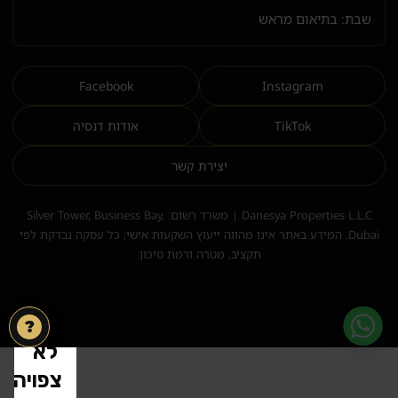
שבת: בתיאום מראש
Facebook
Instagram
TikTok
אודות דנסיה
יצירת קשר
Danesya Properties L.L.C | משרד רשום: Silver Tower, Business Bay,
Dubai. המידע באתר אינו מהווה ייעוץ השקעות אישי; כל עסקה נבדקת לפי
תקציב, מטרה ורמת סיכון.
?