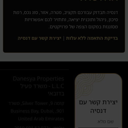
דנסיה תבדוק עבורכם תקציב, מטרה, אזור, סוג נכס, רמת
סיכון, ניהול ותוכנית יציאה, ותחזיר לכם אפשרויות
מסוננות במקום הצפה של פרויקטים.
בדיקת התאמה ללא עלות
|
יצירת קשר עם דנסיה
Danesya Properties
L.L.C - משרד פעיל
בדובאי
יצירת קשר עם
קומה 9, Silver Tower, משרד
דנסיה
901, Business Bay, Dubai,
United Arab Emirates