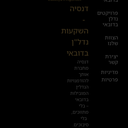
08:00-
דנסיה
פרויקטים
00:00
-
נדלן
יום ו׳
בדובאי
השקעות
08:00-
הצוות
17:00
נדל"ן
שלנו
בדובאי
+972
יצירת
דנסיה
קשר
52
מחברת
601
מדיניות
אותך
פרטיות
2019
להזדמנויות
הנדל״ן
המובילות
המשרדים
בדובאי
שלנו
– בלי
מתווכים,
בדובאי
בלי
סיבוכים.