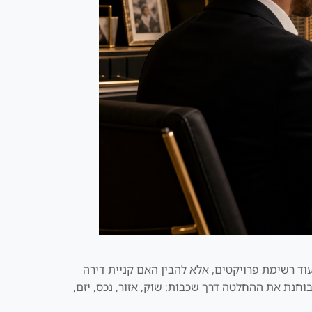
עוד רשימת פרויקטים, אלא להבין האם קניית דירה
וחנת את ההחלטה דרך שכבות: שוק, אזור, נכס, יזם,