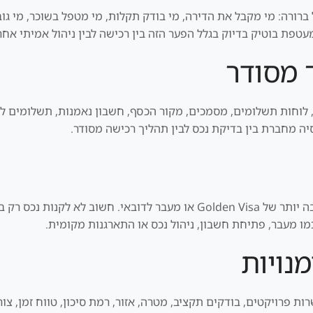
ברורה: מי מקבל את הדירה, מי בודק תקלות, מי מטפל בשוכר, מי גוב
פת בוטיק בדיוק בגלל הפער הזה בין רכישה לבין ניהול אמיתי אחר
 מסודר
 לוחות תשלומים, מסמכים, מקור הכסף, חשבון נאמנות, תשלומים ליז
סיה מחברת בין בדיקת נכס לבין תהליך רכישה מסודר.
חלק מהמשקיעים בוחנים נכס גם כחלק מתוכנית רחבה יותר של Golden Visa או 
ו מעבר, פתיחת חשבון, ניהול נכס או התארגנות מקומית.
נויות
ת פרויקטים, בודקים תקציב, מטרה, אזור, רמת סיכון, טווח זמן, צורך