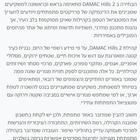
הבחירה ב DAMAC Hills 2 מתאימה בראש ובראשונה למשקיעים
שמבינים את הדינמיקה של פרויקטים מתפתחים ויודעים להעריך
את הפוטנציאל הטמון בקהילות שאינן ממוקמות בלב העיר, אך
נהנות מתכנון מודרני, תשתיות חדשות ומיתוג של אחד מהיזמים
המובילים באמירויות.
קהילת DAMAC Hills 2, על פי מידע רשמי של היזם, נבנית כעיר
קטנה ומאורגנת עם דגש על איכות חיים, שטחים ירוקים, מסלולי
אופניים, אגמים, מתקני ספורט, פארקים, מרכזי מסחר ושירותים
קהילתיים. כל אלה מתוכננים לספק חווית מגורים שונה ממה
שמוכר באזורים הוותיקים והצפופים של דובאי, ומתאימים
במיוחד למשפחות, משקיעים שמתעניינים בנכס להשכרה לטווח
ארוך, או למי שמחפש מגורים אישיים בסביבה שקטה וירוקה עם
פוטנציאל התפתחות עתידי.
חשוב להבין שמדובר באזור מתפתח, ולכן יש לקחת בחשבון
שמבנה הקהילה, רמת השירותים, התחבורה הציבורית והנגישות
למרכזי תעסוקה עדיין בתהליכי שיפור. העובדה שמדובר בקהילה
מתפתחת מעניקה יתרונות מסוימים אפשרות כניסה בשלבים