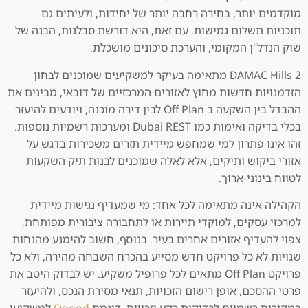
מוקדמים יותר, בחירה רחבה יותר של יחידות, ולעיתים גם
תוכניות תשלום גמישות. עם זאת, היא דורשת סבלנות, הבנה של
שוק הנדל"ן המקומי, והערכת סיכונים מושכלת.
DAMAC Hills 2 מתאימה בעיקר למשקיעים שמוכנים לבחון
הזדמנויות חדשות מחוץ לאזורים המרכזיים של דובאי, מבינים את
ההבדל בין השקעה ב Off Plan לבין דירה מוכנה, ויודעים להיעזר
בכלי בדיקה ואימות כמו Dubai REST ומערכות רשמיות נוספות.
זהו אינו פתרון למי שמחפש מיידית תזרים משכירות בדגש על
אזורי ביקוש ותיקים, אלא לאלה שמוכנים לבנות תיק השקעות
לטווח בינוני-ארוך.
הקהילה אינה מתאימה לכל אחד: מי שמעדיף נגישות מיידית
למרכזי עסקים, למוקדי תיירות או לתחבורה ציבורית מפותחת,
צפוי להעדיף אזורים אחרים בעיר. בנוסף, חשוב להימנע מהנחות
שגויות לא כל פרויקט חדש מסייע בהכרח השבחה מהירה, ולא כל
פרויקט Off Plan מתאים לכל פרופיל משקיע. יש לבדוק היטב את
פרטי ההסכם, אופן רישום הזכויות, תנאי מסירת הנכס, ולהיעזר
במקורות רשמיים לבדיקות רקע וזכויות, דוגמת
Oqood
למשקיעי