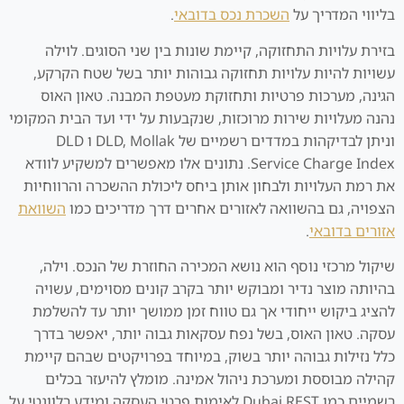
בליווי המדריך על
השכרת נכס בדובאי
.
בזירת עלויות התחזוקה, קיימת שונות בין שני הסוגים. לוילה
עשויות להיות עלויות תחזוקה גבוהות יותר בשל שטח הקרקע,
הגינה, מערכות פרטיות ותחזוקת מעטפת המבנה. טאון האוס
נהנה מעלויות שירות מרוכזות, שנקבעות על ידי ועד הבית המקומי
וניתן לבדיקהות במדדים רשמיים של DLD, Mollak ו DLD
Service Charge Index. נתונים אלו מאפשרים למשקיע לוודא
את רמת העלויות ולבחון אותן ביחס ליכולת ההשכרה והרווחיות
הצפויה, גם בהשוואה לאזורים אחרים דרך מדריכים כמו
השוואת
אזורים בדובאי
.
שיקול מרכזי נוסף הוא נושא המכירה החוזרת של הנכס. וילה,
בהיותה מוצר נדיר ומבוקש יותר בקרב קונים מסוימים, עשויה
להציג ביקוש ייחודי אך גם טווח זמן ממושך יותר עד להשלמת
עסקה. טאון האוס, בשל נפח עסקאות גבוה יותר, יאפשר בדרך
כלל נזילות גבוהה יותר בשוק, במיוחד בפרויקטים שבהם קיימת
קהילה מבוססת ומערכת ניהול אמינה. מומלץ להיעזר בכלים
רשמיים כמו Dubai REST לאימות פרטי העסקה ומידע רלוונטי על