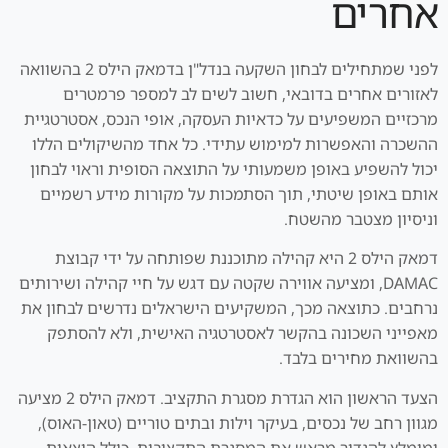
אחרים
לפני שמתחילים לבחון השקעה בנדל"ן בדמאק הילס 2 בהשוואה
לאזורים אחרים בדובאי, חשוב לשים לב למספר פרמטרים
מרכזיים המשפיעים על כדאיות העסקה, אופי הנכס, אסטרטגיית
ההשכרה והאפשרות למימוש עתידי. כל אחד מהשיקולים הללו
יכול להשפיע באופן משמעותי על התוצאה הסופית וראוי לבחון
אותם באופן שיטתי, תוך הסתמכות על מקורות מידע רשמיים
וניסיון מצטבר מהשטח.
דמאק הילס 2 היא קהילה מתוכננת שפותחה על ידי קבוצת
DAMAC, ומציעה אווירה שקטה עם דגש על חיי קהילה ושירותים
נרחבים. כתוצאה מכך, המשקיעים הישראלים נדרשים לבחון את
מאפייני השכונה בהקשר לאסטרטגיה האישית, ולא להסתפק
בהשוואת מחירים בלבד.
הצעד הראשון הוא הגדרת מסגרת התקציב. דמאק הילס 2 מציעה
מגוון רחב של נכסים, בעיקר וילות ובתים טוריים (טאון-האוס),
ומומלץ להגדיר מראש את המסגרת התקציבית, כולל הוצאות