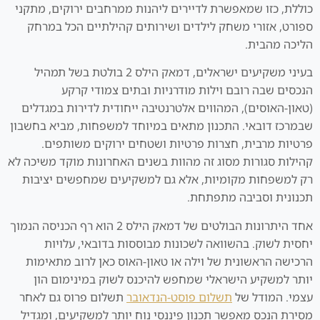
כוללת, כזו שמאפשרת לדיירים ליהנות ממרחבים ירוקים, מתקני
ספורט, אזורי משחק לילדים ושירותים קהילתיים הכל במרחק
הליכה מהבית.
בעיני משקיעים ישראלים, דמאק הילס 2 בולטת בשל תמהיל
הנכסים שבה רובם וילות מודרניות ובתים צמודי קרקע
(טאון-האוסים), המהווים אלטרנטיבה ייחודית לדירות במגדלים
שבמרכז דובאי. התכנון מתאים במיוחד למשפחות, מביא בחשבון
פרטיות מרבית, חצרות פרטיות ושטחים ירוקים משותפים.
קהילות סגורות מסוג זה מהוות בשנים האחרונות מוקד משיכה לא
רק למשפחות מקומיות, אלא גם למשקיעים שמחפשים יציבות
תכנונית וסביבה מתפתחת.
אחד היתרונות הבולטים של דמאק הילס 2 הוא רף הכניסה הנמוך
יחסית לשוק. בהשוואה לשכונות מבוססות בדובאי, עלויות
הרכישה הראשונית של וילה או טאון-האוס כאן לרוב מתאימות
יותר למשקיע הישראלי שמחפש להיכנס לשוק במינימום הון
עצמי. המודל של
תשלום פוסט-הנדאובר
תשלום פרוס גם לאחר
מסירת הנכס מאפשר תכנון פיננסי נוח יותר למשקיעים, ומגדיל