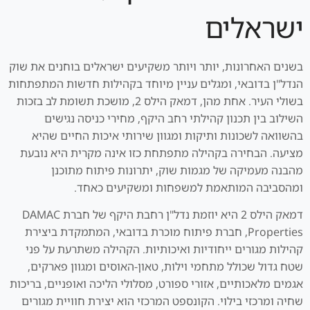
ישראלים
בשנים האחרונות, יותר ויותר משקיעים ישראלים בוחנים את שוק
הנדל"ן בדובאי, ומגלים עניין מיוחד בקהילות חדשות המתפתחות
בשולי העיר. אחת מהן, דמאק הילס 2, מושכת תשומת לב בזכות
השילוב בין תכנון קהילתי רחב היקף, מחירי כניסה נגישים
בהשוואה לשכונות ותיקות ומגוון שירותי איכות החיים שהיא
מציעה. הבחירה בקהילה מתפתחת כזו אינה מקרית היא נובעת
מהבנה מעמיקה של מגמות שוק, יתרונות פיתוח מתוכנן
ומהסביבה המותאמת למשפחות ומשקיעים כאחד.
דמאק הילס 2 היא יוזמת נדל"ן רחבת היקף של חברת DAMAC
Properties, חברת פיתוח מוכרת בדובאי, המתמקדת ביצירת
קהילות מגורים ייחודיות ואיכותיות. הקהילה משתרעת על פני
שטח גדול שכולל מתחמי וילות, טאון-האוסים ומגוון פארקים,
אגמים מלאכותיים, אזורי ספורט, מסלולי הליכה ואופניים, בריכות
שחיה ומרכזי בילוי. הקונספט המרכזי הוא יצירת חוויית מגורים