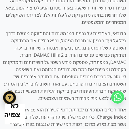
השוטפות, את דרך החישוב ואת מנגנוני הבדיקה המקומיים על
גביית דמי השירות. השקעה באזור שטרם הגיע למיצוי הפוטנציאל
שלו דורשת בחינה מדוקדקת של עלויות אלו, לצד יתר השיקולים
המסחריים והמשפטיים.
בדובאי, האחריות על גביית דמי השירות והתחזוקה מוטלת בדרך
כלל על ועד הבניין או חברת הניהול, והיא כוללת את התחזוקה
השוטפת של המתקנים, גינון, ניקיון, אבטחה, שירותי בריכה,
תחזוקת כבישים פנימיים ועוד. ב DAMAC Hills 2, חברת
DAMAC, כמפתחת, מספקת מידע רשמי על השירותים והמתקנים
בקהילה ומציינת את רמת השירותים הגבוהה ואת השאיפה
לשמור על סביבת מגורים מטופחת, עם תחזוקה איכותית של
השטחים הציבוריים והפרטיים. עם זאת, חשוב להבדיל בין המידע
שמספקת חברת הפיתוח לבין בדיקת העלויות המעשיות בפועל,
?
אותה יש לבצע מול מקורות רשמיים ועצמאיים.
אחד הכלים המרכזיים לבדיקת דמי השירות הוא DLD Service
Charge Index, כלי רשמי של רשות הקרקעות של דובאי (DLD),
אשר מציג מידע מרוכז, רמות דמי שירות שנגבות בפרויקטים