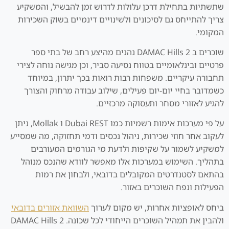
שתשתיות בתחילת דרכן עלולות לדרוש זמן להבשיל, והמשקיע
צריך להתייחס גם לסיכונים ולשינויים דינמיים בשוק השכירות
המקומי.
שוכרים ב DAMAC Hills 2 נהנים מהיצע רחב של בתי ספר
פרטיים ובינלאומיים בטווח נסיעה סביר, וכן מגישה נוחה לצירי
תחבורה עיקריים. משפחות רבות רואות בכך יתרון, במיוחד
כשמדובר בחיי יום-יום פעילים, שילוב עבודה מרחוק והצורך
להגיע לאזורי מסחר ותעסוקה מרכזיים.
על פי מערכות אימות רשמיות כמו Dubai REST ו Mollak, ניתן
לעקוב אחר חוזי שכירות, ניהול נכסים ודמי תחזוקה, מה שמסייע
למשקיע לשמור על שקיפות ולדעת מי הגורמים המעורבים
בתהליך. השימוש במערכות אלו מאפשר לוודא שהנכס מנוהל
בהתאם לסטנדרטים המקובלים בדובאי, ולבחון את רמות
הפעילות ונפח השוכרים באזור.
ביחס לאופציות אחרות, יש מקום לערוך
השוואת אזורים בדובאי
ולהבין את תמהיל השוכרים הייחודי לכל שכונה. DAMAC Hills 2