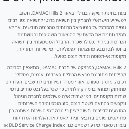
בעת בחינת השקעה בנדל"ן באזור DAMAC Hills 2, חשוב
למשקיע הישראלי להבחין בין תשואה ברוטו לתשואה נטו. רבים
נוטים להסתכל על פוטנציאל הרווחים מהכנסה חודשית, אך לא
תמיד נותנים את הדעת על ההוצאות השוטפות והמשתנות
הכרוכות בניהול נכס להשכרה. ההבדל המשמעותי בין תשואה
ברוטו לנטו נובע מהוצאות תפעוליות, דמי שירות, תחזוקה,
תקופות אי-תפוסה וניהול הנכס בפועל.
DAMAC Hills 2, כפרויקט של חברת DAMAC, מתאפיין בסביבה
קהילתית מתוכננת מראש הכוללת פארקים, אגמים, מסלולי
רכיבה, מתקני ספורט, אזורי מסחר ושירותים לתושבים. הפרויקט
מתוחזק ומנוהל ברמה קהילתית, כך שכל בעל נכס מחויב בדמי
שירות תקופתיים. דמי שירות אלה משולמים לחברת הניהול
ונקבעים בהתאם לשטח הנכס, סוג הנכס והיקף השירותים
המוצעים לדיירים. חשוב לציין כי גובה דמי השירות משתנה בין
פרויקטים שונים בדובאי, וניתן לאמת את העלויות המדויקות
בעזרת מאגרי מידע רשמיים כגון DLD Service Charge Index או