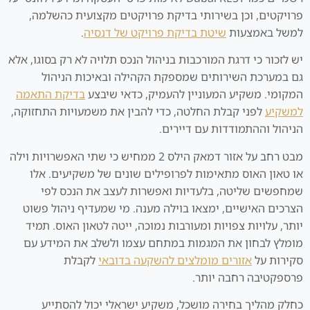
פרויקטים, וכן בשירותי בדיקת פרויקטים מקצועית כהשלמה,
למשל באמצעות
שיטת בדיקת פרויקט של דנסיה
.
יש לזכור כי דרגת המורכבות בניהול הנכס תלויה לא רק בסוגו, אלא
גם במערכת השירותים שמספקת הקהילה ובאיכות הניהול
המקומי. משקיע המעוניין להעמיק, כדאי שיבצע
בדיקת התאמה
למשקיע
לפני קבלת החלטה, כדי להבין את משמעויות התחזוקה,
הניהול וההתמודדות עם דיירים.
מבט רחב על אזור דמאק הילס 2 ממחיש כי שתי האפשרויות וילה
או טאון האוס מתאימות לפרופילים שונים של משקיעים. אלו
שמחפשים שליטה, בלעדיות ואפשרות לעצב את הנכס לפי
הצרכים האישיים, ימצאו בוילה מענה. מי שמעדיף ניהול פשוט
יותר, עלויות צפויות ומעורבות נמוכה, ייטה לטאון האוס. תמיד
מומלץ לבחון את המגמות במתחם עצמו ולשלב את המידע עם
סקירות על
אזורים מומלצים להשקעה בדובאי
לקבלת
פרספקטיבה רחבה יותר.
כחלק מהליך בחירה מושכל, משקיע ישראלי יכול להסתייע