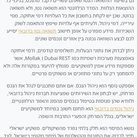
גם בשיעור התשואה הנטו שאתם עשויים לקבל מהנכס, בניכוי כל
ההוצאות הנלוות. המדד הרלוונטי הוא תשואה נטו, ולא תשואה
ברוטו, שכן יש לקחת בחשבון את כל העלויות דמי אחזקה, מסי
עירייה, דמי ניהול, ולעיתים אף עלויות שיפוץ והתאמה לשוק
השכירות. מידע מפורט על אופן חישוב
תשואה נטו בדובאי
יסייע
לכם לבצע השוואה נכונה בין אזורים ונכסים שונים.
ניתן לבדוק את נתוני הבעלות, תשלומים קודמים, ודמי אחזקה
באמצעות מערכות רשמיות כמו Dubai REST ו Mollak, אשר
מספקות מידע אמין למשקיעים. מומלץ להיעזר במקורות אלה ולא
להסתמך רק על נתוני מתווכים או משווקים פרטיים.
אספקט נוסף הוא ניהול הנכס. אם אתם מתכננים לנהל את הנכס
מרחוק, יש לבחון את השירותים שמציעות חברות ניהול בדובאי,
ולוודא שהן מנוסות בטיפול בנכסים מהסוג והאזור הרלוונטיים.
ניהול נכסים בדובאי
הוא תחום חשוב במיוחד למשקיעים
ישראלים, בגלל המרחק והפערי התרבות והשפה.
נושא המיסוי הוא חלק בלתי נפרד מהשיקולים. משקיע ישראלי
חייב לבדוק את החובות וההשלכות של מיסוי מקומי בישראל, לצד