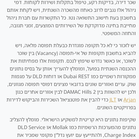
שכר דירה, בדיקות רקע, טיפול בתקלות ושירות לקוחות. דמי
ניהול אלו נגבים לרוב כאחוז מהשכרה השנתית, ויש לקחת אותם
בחשבון בעת חישוב התשואה נטו. כל התקשרות עם חברת ניהול
מחייבת בחינה מדוקדקת של השירותים המוצעים, זמני תגובה,
והחוזה המשפטי.
יש לזכור כי לא כל תקופה מוגדרת כבעלת תפוסה מלאה, ויש
להביא בחשבון תקופות של אי-תפוסה (Vacancy) בין שוכר
לשוכר, או כאשר נדרש שיפוץ לנכס. תקופות אלו מפחיתות את
ההכנסה השנתית בפועל, ומומלץ להעריך אותן על בסיס נתונים
ממקורות רשמיים כמו Dubai REST או דוחות DLD על מגמות
שוק. ערים ואזורים שונים בדובאי מציגים דפוסי תפוסה מגוונים,
ולכן יש להשוות בין DAMAC Hills 2 לבין אזורים אחרים כגון
Arjan
או
JLT
כדי להבין את פוטנציאל השכירות והביקוש לדירות
בפרויקטים השונים.
שקיפות נתונים היא קריטית למשקיע הישראלי. מומלץ להצליב
נתונים מהמערכות הרשמיות כמו Mollak או DLD Service
Charge Index, ולהתייעץ עם יועץ נדל"ן מקומי שמכיר את