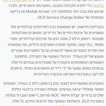
בדובאי
כדי לוודא תקינות המבנה, המערכות והאביזרים, ולברר
מראש את גובה דמי התחזוקה דרך מערכת Mollak או בדיקה
עצמאית של DLD Service Charge Index.
בקהילות חדשות, יש משמעות רבה לשירותים קהילתיים אלו
משפיעים על איכות החיים של הדיירים, ומושכים אוכלוסיות
מגוונות. דמאק הילס 2 שמה דגש על מרכזים קהילתיים, אזורי
מסחר, בתי קפה, מתקני ספורט ופארקים גדולים, מה שמשדרג
את חוויית המגורים ועשוי להשפיע גם על התעניינות שוכרים
פוטנציאליים בעתיד. הניהול השוטף של הקהילה, תחזוקת
השטחים המשותפים והקפדה על סטנדרטים גבוהים כל אלה
נבחנים באופן שוטף על ידי דיירים ומשקיעים כאחד, וניתנים
לבדיקה במערכות האכיפה והבקרה העירוניות.
משקיעים שמעוניינים למכור נכס בדמאק הילס 2 בעתיד, מוצאים
מספר מסלולי יציאה גמישים. פעולת המכירה בדובאי כוללת
שלבים ברורים: קבלת אישור NOC מהיזם, רישום העברת בעלות
במערכת DLD, והשלמת העסקה מול הרוכש החדש. כל אלה