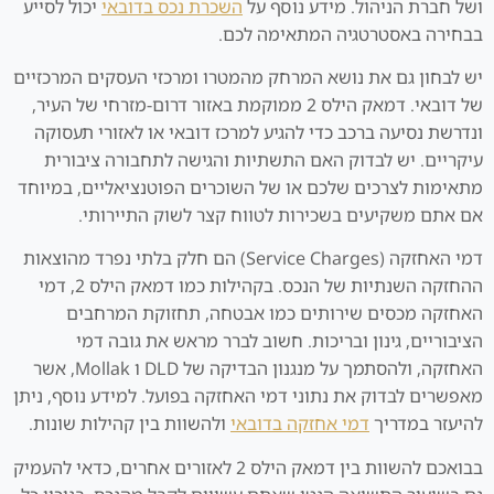
ושל חברת הניהול. מידע נוסף על
השכרת נכס בדובאי
יכול לסייע
בבחירה באסטרטגיה המתאימה לכם.
יש לבחון גם את נושא המרחק מהמטרו ומרכזי העסקים המרכזיים
של דובאי. דמאק הילס 2 ממוקמת באזור דרום-מזרחי של העיר,
ונדרשת נסיעה ברכב כדי להגיע למרכז דובאי או לאזורי תעסוקה
עיקריים. יש לבדוק האם התשתיות והגישה לתחבורה ציבורית
מתאימות לצרכים שלכם או של השוכרים הפוטנציאליים, במיוחד
אם אתם משקיעים בשכירות לטווח קצר לשוק התיירותי.
דמי האחזקה (Service Charges) הם חלק בלתי נפרד מהוצאות
ההחזקה השנתיות של הנכס. בקהילות כמו דמאק הילס 2, דמי
האחזקה מכסים שירותים כמו אבטחה, תחזוקת המרחבים
הציבוריים, גינון ובריכות. חשוב לברר מראש את גובה דמי
האחזקה, ולהסתמך על מנגנון הבדיקה של DLD ו Mollak, אשר
מאפשרים לבדוק את נתוני דמי האחזקה בפועל. למידע נוסף, ניתן
להיעזר במדריך
דמי אחזקה בדובאי
ולהשוות בין קהילות שונות.
בבואכם להשוות בין דמאק הילס 2 לאזורים אחרים, כדאי להעמיק