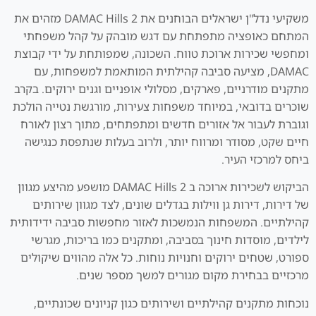
משקיעי נדל"ן ישראלים הבוחנים את DAMAC Hills 2 מזהים את
המתחם כאופציה מתפתחת עם דגש מובהק על קהל משפחתי
ומחפשי שכירות ארוכת טווח. השכונה, שמפותחת על ידי קבוצת
DAMAC, מציעה סביבה קהילתית המותאמת למשפחות, עם
מתקנים מודרניים, פארקים, מסלולי אופניים וגנים ירוקים. בקרב
שוכרים בדובאי, במיוחד משפחות צעירות, מורגשת נטייה הולכת
וגוברת לעבור אל אזורים חדשים ומתפתחים, מתוך רצון לאורח
חיים שקט, מסודר ומרווח יותר, ולרוב בעלות שנתפסת כנגישה
ביחס למרכזי העיר.
הביקוש לשכירות ארוכה ב DAMAC Hills 2 מושפע מהיצע מגוון
של דירות, דירות גן ווילות בגדלים שונים, לצד מגוון שירותים
קהילתיים. המשפחות הנמשכות לאזור מחפשות סביבה ידידותית
לילדים, מוסדות חינוך בסביבה, ומתקנים כמו בריכות, מגרשי
ספורט, שטחים ירוקים וחנויות נוחות. כל אלה מהווים שיקולים
מרכזיים בבחירת מקום מגורים למשך מספר שנים.
נוכחות מתקנים קהילתיים ושירותים כגון קניונים שכונתיים,