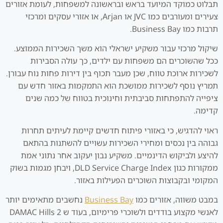
תבלוט כמוקד המיועד בראש ובראשונה למשפחות, לעומת אזורים
צעירים ומעורבים כמו JVC או Arjan, או אזורי עסקים ומרכזי
תרבות כמו Business Bay.
שיקול מרכזי עבור משקיע ישראלי הוא משך השכירות הממוצע.
ככל שהשוכרים הם משפחות עם ילדים, כך עולה הסבירות
לשכירות ארוכת טווח, שכן מעבר תכוף בין דירות פחות נוח עבורן.
תמריץ נוסף לשכירות ממושכת הוא התמקמות באזור חדש עם
ציפייה להתפתחות סביבתית וחינוכית בטווח של כמה שנים
קדימה.
ראוי להדגיש, כי באזורי פיתוח חדשים קיימת לעיתים תחרות
גבוהה בין נכסים ומחירי השכירות עשויים להשתנות בהתאם
להיצע ולביקוש הדינמיים. משקיע נבון יעקוב אחר נתוני אמת
ממקורות כגון DLD Service Charge Index, ויבחן מגמות בשוק
המקומי ובקבוצות השוכרים הפעילות באזור.
במבט משווה, אזורים כמו
Business Bay
נחשבים מתאימים יותר
לאנשי מקצוע בודדים ולשוכרי פרימיום, בעוד ש DAMAC Hills 2