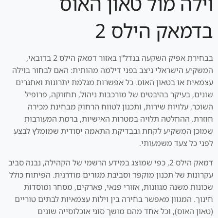
וילה מול טאון האוס
בדמאק הילס 2
בבחירת אפיק השקעה בנדל"ן באזור דמאק הילס 2 בדובאי,
המשקיע הישראלי ניצב בפני דילמה מהותית: האם לבחור בוילה
עצמאית או בטאון האוס. כל אפשרות מגלמת יתרונות ואתגרים
שונים, בעיקר בהיבטים של מורכבות ניהול, תחזוקה, פרופיל
השוכר, עלויות שירות, ותכנון לטווח הרחוק מבחינת מכירה
חוזרת. ההחלטה תלויה במטרות האישיות, ברמת המעורבות
שמוכן המשקיע לקחת ובבדיקת התאמה יסודית שמומלץ לבצע
לפני כל צעד משמעותי.
דמאק הילס 2, כפי שמוצג במידע הרשמי של הקהילה, נבנה סביב
עקרונות של תכנון מוקפד וסביבת מגורים מודרנית. הפיתוח כולל
שכונות משנה מגוונות, אזורי פנאי, פארקים, מסחר ומוסדות
חינוך. המגוון מאפשר בחירה בין וילות עצמאיות לבתים טוריים
(טאון האוס), וכל אחד מהם מושך סוגי אוכלוסייה שונים