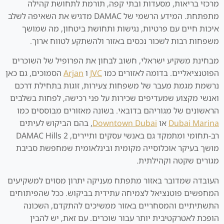
מרכזי בריאות, מסעדות ובתי קפה, תורמת לתחושת קהילה
מתפתחת. המידע הרשמי של DAMAC מדגיש את השאיפה לשלב
איכות חיים עם פרטיות, נגישות ותחושת ביטחון, מה שמושך
משפחות רבות לשכור נכסים באזור ולהשתקע לטווח ארוך.
מבחינת משקיע ישראלי, חשוב לבחון את הפרופיל של השוכרים
הפוטנציאליים. בדומה לאזורים כמו
JVC
ו
Arjan
הסמוכים, גם כאן
נרשמת מגמת מעבר של משפחות צעירות, זוגות בתחילת דרכם
ואנשי מקצוע שמעדיפים שכירות על פני רכישה, לפחות בשלבים
הראשונים של מגוריהם בדובאי. בשונה מאזורים מבוססים כמו
Dubai Marina
או
Downtown Dubai
, בהם הביקוש לעיתים
רב-תחומי ומתמקד גם באנשי עסקים ותיירים, DAMAC Hills 2
מושך בעיקר אוכלוסייה מקומית ובינלאומית שמחפשת סביבת
מגורים שקטה וקהילתית.
העובדה שמדובר באזור מתפתח מעניקה יתרון מסוים למשקיעים
המחפשים פוטנציאל לצמיחה עתידית בביקוש. ככל שהפיתוחים
התשתיתיים והמסחריים באזור ממשיכים להתקדם, השכונה
הופכת לאטרקטיבית יותר עבור שוכרים. עם זאת, יש להבין