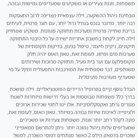
משפחות, זוגות צעירים או משקיעים שמעדיפים גמישות גבוהה.
מבחינת ניהול ההשקעה, וילה עצמאית מצריכה לרוב התעסקות
רבה יותר. מדובר בנכס בגודל גדול יותר, עם חצר פרטית, לעיתים
בריכת שחייה פרטית ומערכות תחזוקה מגוונות. משקיע שמחזיק
וילה חייב לקחת בחשבון אחריות ישירה על כל היבטי התחזוקה
תיקונים, ניקיון חיצוני, טיפול בגינון, בדיקות תקופתיות של
מערכות מים ומיזוג. לעומת זאת, טאון האוס יהיה חלק
מקומפלקס עם ועד בית פעיל, תחזוקה מרוכזת ושירותים
משותפים, דבר שמפחית את המורכבות התפעולית ומקל על מי
שמעדיף מעורבות מינימלית.
הבדל נוסף קיים בפרופיל הדיירים הפוטנציאליים. וילה מושכת
בדרך כלל משפחות מבוססות או בעלי דרישות מיוחדות לשטח
מגורים נרחב ואקסקלוסיביות. אלו יטו לחוזי שכירות ארוכים
ולציפייה לאיכות שירות גבוהה במיוחד. טאון האוס, לעומת זאת,
פונה לקהל רחב יותר זוגות, משפחות צעירות או משכירים
שמעדיפים עלות ניהול נמוכה יותר. ניתן להתרשם ממאפייני
שוכרים בדמאק הילס 2 כאשר מנתחים דפוסי השכרה, למשל