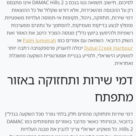
לסיכום, חישוב תשואה נטו בנכס ב DAMAC Hills 2 אינו מתבסס
רק על ההכנסה מהשכירות, אלא דורש שקלול של כל ההוצאות
דמי שירות, תחזוקה, ניהול, תקופות אי-תפוסה ועלויות משפטיות.
מומלץ לבצע בדיקות מעמיקות, להסתמך על נתונים ממערכות
רשמיות ולהיוועץ ביועץ נדל"ן מנוסה המכיר היטב את האזור ואת
השוק הדובאי. השוואה עם אזורים כמו
Palm Jumeirah
או
Dubai Creek Harbour
יכולה להעניק פרספקטיבה רחבה יותר
למשקיע הישראלי, ולסייע בבניית אסטרטגיית השקעה מושכלת
ואחראית.
דמי שירות ותחזוקה באזור
מתפתח
דמי שירות ותחזוקה מהווים חלק בלתי נפרד מכל השקעה בנדל"ן
בדובאי, ובמיוחד כאשר מדובר באזורים מתפתחים כמו DAMAC
Hills 2. כל משקיע ישראלי צריך להבין את מבנה העלויות