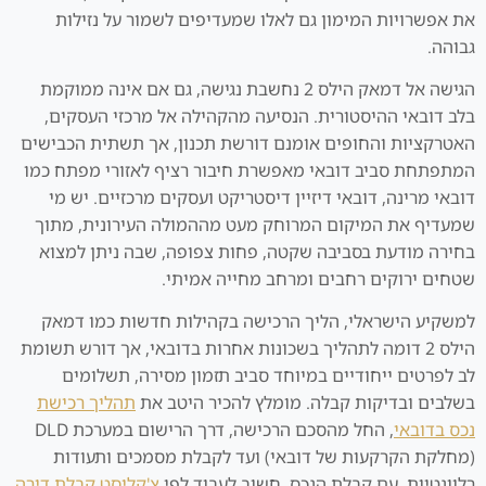
את אפשרויות המימון גם לאלו שמעדיפים לשמור על נזילות
גבוהה.
הגישה אל דמאק הילס 2 נחשבת נגישה, גם אם אינה ממוקמת
בלב דובאי ההיסטורית. הנסיעה מהקהילה אל מרכזי העסקים,
האטרקציות והחופים אומנם דורשת תכנון, אך תשתית הכבישים
המתפתחת סביב דובאי מאפשרת חיבור רציף לאזורי מפתח כמו
דובאי מרינה, דובאי דיזיין דיסטריקט ועסקים מרכזיים. יש מי
שמעדיף את המיקום המרוחק מעט מההמולה העירונית, מתוך
בחירה מודעת בסביבה שקטה, פחות צפופה, שבה ניתן למצוא
שטחים ירוקים רחבים ומרחב מחייה אמיתי.
למשקיע הישראלי, הליך הרכישה בקהילות חדשות כמו דמאק
הילס 2 דומה לתהליך בשכונות אחרות בדובאי, אך דורש תשומת
לב לפרטים ייחודיים במיוחד סביב תזמון מסירה, תשלומים
בשלבים ובדיקות קבלה. מומלץ להכיר היטב את
תהליך רכישת
נכס בדובאי
, החל מהסכם הרכישה, דרך הרישום במערכת DLD
(מחלקת הקרקעות של דובאי) ועד לקבלת מסמכים ותעודות
רלוונטיות. עם קבלת הנכס, חשוב לעבוד לפי
צ'קליסט קבלת דירה