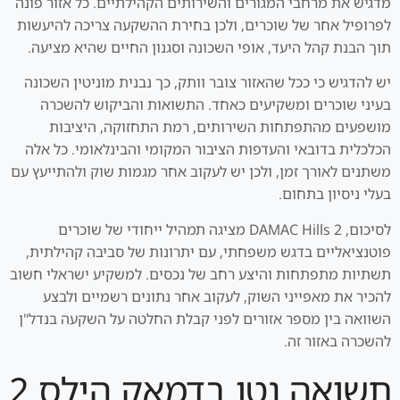
מדגיש את מרחבי המגורים והשירותים הקהילתיים. כל אזור פונה
לפרופיל אחר של שוכרים, ולכן בחירת ההשקעה צריכה להיעשות
תוך הבנת קהל היעד, אופי השכונה וסגנון החיים שהיא מציעה.
יש להדגיש כי ככל שהאזור צובר וותק, כך נבנית מוניטין השכונה
בעיני שוכרים ומשקיעים כאחד. התשואות והביקוש להשכרה
מושפעים מהתפתחות השירותים, רמת התחזוקה, היציבות
הכלכלית בדובאי והעדפות הציבור המקומי והבינלאומי. כל אלה
משתנים לאורך זמן, ולכן יש לעקוב אחר מגמות שוק ולהתייעץ עם
בעלי ניסיון בתחום.
לסיכום, DAMAC Hills 2 מציגה תמהיל ייחודי של שוכרים
פוטנציאליים בדגש משפחתי, עם יתרונות של סביבה קהילתית,
תשתיות מתפתחות והיצע רחב של נכסים. למשקיע ישראלי חשוב
להכיר את מאפייני השוק, לעקוב אחר נתונים רשמיים ולבצע
השוואה בין מספר אזורים לפני קבלת החלטה על השקעה בנדל"ן
להשכרה באזור זה.
תשואה נטו בדמאק הילס 2