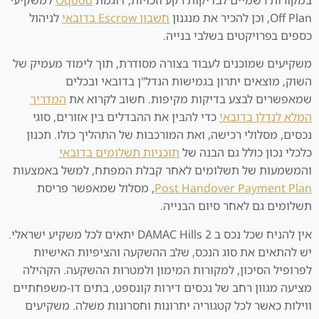
Off Plan, וכן להכיר את מנגנון
חשבון Escrow בדובאי
לניהול
כספים בפרויקטים בשלבי בנייה.
משקיעים שמוכנים לעבוד בצורה מסודרת, תוך לימוד מעמיק של
השוק, מוצאים יתרון בגמישות הנדל"ן בדובאי ובכלים
שמאפשרים לבצע בדיקות מקיפות. חשוב לקרוא את
המדריך
המלא לנדלן בדובאי
כדי להבין את ההבדלים בין אזורים, סוגי
נכסים, מסלולי רכישה, ואת המורכבות של התהליך כולו. תכנון
כלכלי נכון כולל גם הבנה של
תוכניות תשלומים בדובאי
והמשמעות של תשלומים לאחר קבלת המפתח, למשל באמצעות
Post Handover Payment Plan
, מסלול שמאפשר פריסת
תשלומים גם לאחר סיום הבנייה.
אין להניח שכל נכס ב DAMAC Hills 2 יתאים לכל משקיע ישראלי.
יש להתאים את סוג הנכס, שלב ההשקעה והציפיות האישיות
לפרופיל הסיכון, למקורות המימון ולמטרות ההשקעה. הקהילה
מציעה מגוון רחב של נכסים דירות קונספט, בתים דו-משפחתיים
ווילות כאשר לכל קטגוריה יתרונות וחסרונות משלה. משקיעים