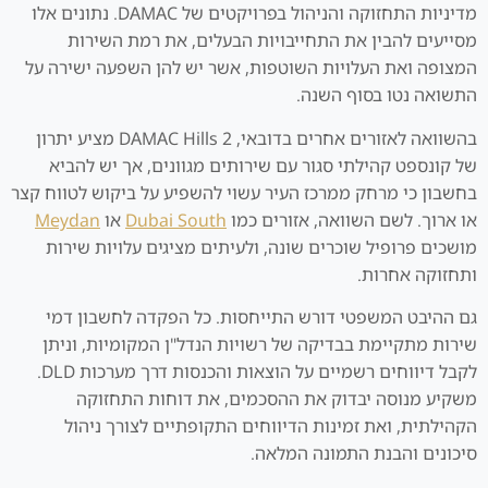
מדיניות התחזוקה והניהול בפרויקטים של DAMAC. נתונים אלו
מסייעים להבין את התחייבויות הבעלים, את רמת השירות
המצופה ואת העלויות השוטפות, אשר יש להן השפעה ישירה על
התשואה נטו בסוף השנה.
בהשוואה לאזורים אחרים בדובאי, DAMAC Hills 2 מציע יתרון
של קונספט קהילתי סגור עם שירותים מגוונים, אך יש להביא
בחשבון כי מרחק ממרכז העיר עשוי להשפיע על ביקוש לטווח קצר
או ארוך. לשם השוואה, אזורים כמו
Dubai South
או
Meydan
מושכים פרופיל שוכרים שונה, ולעיתים מציגים עלויות שירות
ותחזוקה אחרות.
גם ההיבט המשפטי דורש התייחסות. כל הפקדה לחשבון דמי
שירות מתקיימת בבדיקה של רשויות הנדל"ן המקומיות, וניתן
לקבל דיווחים רשמיים על הוצאות והכנסות דרך מערכות DLD.
משקיע מנוסה יבדוק את ההסכמים, את דוחות התחזוקה
הקהילתית, ואת זמינות הדיווחים התקופתיים לצורך ניהול
סיכונים והבנת התמונה המלאה.