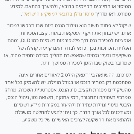
המיסוי או החיובים הקיימים בדובאי, ולהיערך בהתאם. למידע
מפורט, ראו מדריך
מיסוי נדלן בדובאי למשקיע הישראלי
.
שיקול לא פחות חשוב הוא נזילות הנכס ביום שבו תבקשו למכור
אותו. יש לבחון את היקף העסקאות באזור, קצב המכירות,
אופציות למכירת נכס דרך פלטפורמות רשמיות כמו DLD, ומהם
העלויות הכרוכות בכך. כדאי לבדוק האם קיימת קהילה של
משקיעים ובעלי נכסים שמאפשרת תהליך מכירה יחסית מהיר, או
שמדובר בשוק שבו הזמן למכירה ממושך יותר.
לסיכום, ההשוואה בין דמאק הילס 2 לאזורים אחרים אינה
מסתכמת רק במחיר הנכס או בגודל הווילה. יש להעמיק בכל אחד
מהשיקולים מסגרת תקציב, סוג הנכס, אסטרטגיית השכרה, מרחק
ממרכזי תעסוקה ותחבורה, דמי אחזקה, תשואה נטו, ניהול הנכס,
היבטי מיסוי ונזילות עתידית ולהיעזר במקורות מידע רשמיים
ומעודכנים לכל אורך הדרך. כך ניתן להגיע להחלטה מושכלת
ולהתאים את ההשקעה לצרכים האישיים של כל משקיע.