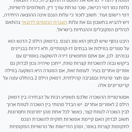
נלוות כמו דמי רכישה, שכר טרחת עורך דין, תשלומים לרשויות,
דמי רישום ועוד. חשוב לזכור כי עלות הנכס אינה ההוצאה היחידה,
ויש להביא בחשבון גם את עלות
העברת הכספים לדובאי
בהתאם
לנהלים המקובלים וההנחיות בישראל.
היבט נוסף שיש לבחון הוא סוג הנכס. בדמאק הילס 2 הדגש הוא
על מגורים בווילות או בבתים דו-קומתיים, ולא דירות בבניינים
גבוהים. לכן, אם אתם מחפשים דירה להשקעה באזורים עם
ביקוש גבוה להשכרות קצרות טווח, ייתכן שיהיה נכון לבדוק גם
אזורים אחרים בעיר. לעומת זאת, אם המטרה היא השקעה בווילה
עם חצר פרטית ובסביבה קהילתית, דמאק הילס 2 בהחלט עונה על
קריטריונים אלה.
אסטרטגיית ההשכרה שלכם תשפיע רבות על הבחירה בין דמאק
הילס 2 לאזורים אחרים. יש הבדל מהותי בין השכרה לטווח ארוך
לבין השכרה לטווח קצר, כאשר לכל אחת מהן יתרונות וחסרונות.
חשוב לבדוק האם קיימת אפשרות חוקית להשכרת הנכס
לתקופות קצרות באזור, ומהן הדרישות של הרשויות המקומיות