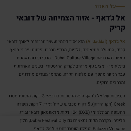
על האזור
אל ג'דאף - אזור הצמיחה של דובאי
קריק
אל ג'דאף (Al Jaddaf)
הוא אזור דינמי ועשיר תרבותית לאורך דובאי
קריק, המשלב מוזיאונים, גלריות, מרכזי תרבות ופיתוח עירוני מואץ.
האזור מארח את Dubai Culture Village - מרכז תרבות ואמנות
בינלאומי - ומציע נוף מרהיב לקריק ההיסטורי. בשנים האחרונות
עבר האזור מהפך, עם מלונות יוקרה, מתחמי מגורים מודרניים
ומרחבים ירוקים.
הנגישות של אל ג'דאף היא מהטובות בדובאי: 3 דקות מתחנת מטרו
Creek (הקו הירוק), 5 דקות מכביש שייח' זאיד, 7 דקות משדה
התעופה הבינלאומי (DXB) ו-12 דקות מדאונטאון דובאי ובורג'
חליפה. בקרבת מקום נמצאים גם Dubai Festival City, מלון
Palazzo Versace וטיילת הווטרפרונט של אל ג'דאף.