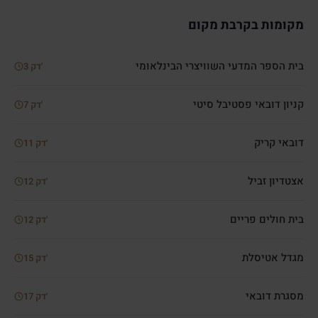
מקומות בקרבת מקום
בית הספר המדעי השוויצרי הבינלאומי
3 דק'
קניון דובאי פסטיבל סיטי
7 דק'
דובאי קריק
11 דק'
אצטדיון זביל
12 דק'
בית חולים פריים
12 דק'
מגדל אטיסלת
15 דק'
מסגרת דובאי
17 דק'