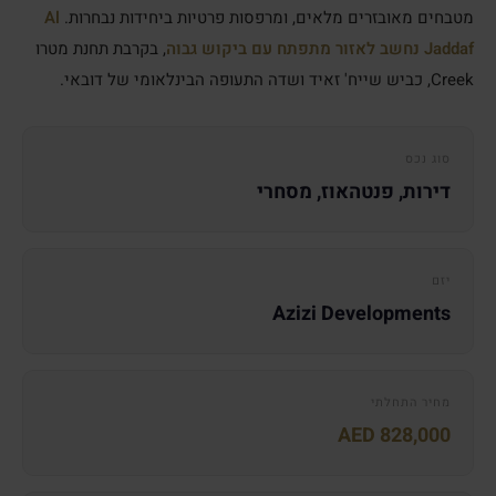
מטבחים מאובזרים מלאים, ומרפסות פרטיות ביחידות נבחרות.
Al
Jaddaf נחשב לאזור מתפתח עם ביקוש גבוה
, בקרבת תחנת מטרו
Creek, כביש שייח' זאיד ושדה התעופה הבינלאומי של דובאי.
סוג נכס
דירות, פנטהאוז, מסחרי
יזם
Azizi Developments
מחיר התחלתי
AED 828,000