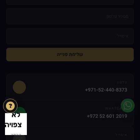
שליחת פנייה
טלפון
📞
+971-52-440-8373
?
WHATSAPP
💬
+972 52 601 2019
אימייל
✉️