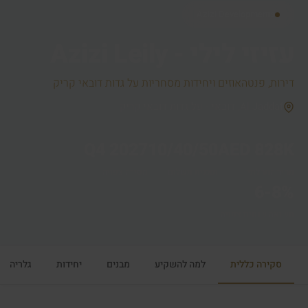
Azizi Developments
עזיזי לילי - Azizi Leily
דירות, פנטהאוזים ויחידות מסחריות על גדות דובאי קריק
Al Jaddaf, דובאי - על גדות דובאי קריק
Q4 2027
10/40/50
AED 828K
מחיר התחלתי
תוכנית תשלום
מסירה צפויה
6-8%
תשואה שנתית צפויה
סקירה כללית
למה להשקיע
מבנים
יחידות
גלריה