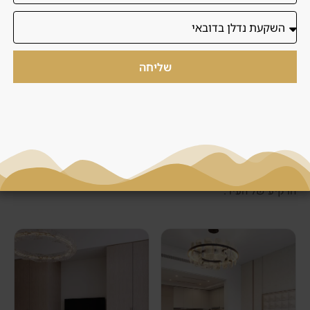
מגורים ופתיחת חשבון בנק.
שליחה
גלריה
תמונות הפרויקט - Azizi Leily
עיצוב מודרני, חללים פתוחים ונוף פנורמי לדובאי קריק ולקו
הרקיע של העיר.