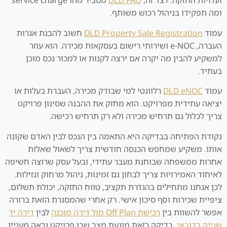
ועלויות החזקה. לצד זה,
DLD FAQ
מסביר מהו service charge
ומה תפקידו בניהול רכוש משותף.
עמוד
DLD Property Sale Registration
חשוב להבנת אגרות
העברה, e-NOC ושירותי רישום בעסקאות מכירה. הוא עוזר
למשקיע להבין מה יקרה אם ירצה לקנות או למכור נכס מוכן
בעתיד.
עמוד
DLD eNOC
רלוונטי למי שבודק מכירה, העברת בעלות או
יציאה עתידית מפרויקט. הוא מחזק את ההבנה שסינון פרויקט
צריך לכלול גם תרחיש מכירה ולא רק תרחיש רכישה.
נקודת הפתיחה בבדיקה היא התאמה בין הנכס לבין האדם שקונה
אותו. משקיע שמחפש הכנסה חודשית צריך לשאול שאלות
אחרות ממשפחה שבוחנת מעבר עתידי, ובעל עסק שרוצה חשיפה
לאיחוד האמירויות צריך לבחון גם זמינות, ניהול מרחוק ונזילות.
לכן אנחנו מתחילים בהגדרת תקציב, טווח החזקה, יכולת תשלום,
ציפיית שכירות וסף סיכון אישי. רק אחרי שהמסגרת הזאת ברורה
אפשר להשוות בין
רכישת Off Plan מול דירה מוכנה
לבין
דירה יד
שנייה בדובאי.
בדיקה כזאת מונעת מצב שבו פרויקט נראה מעניין