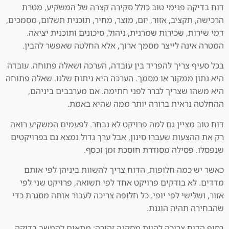
דוח בדיקה פנימי טוב כולל סקירה קצרה של המשקיע, מטרת
הרכישה, תקציב, אזור, יזם, מוצר, מחיר, תוכנית תשלום, מסמכים,
דמי שירות, שכירות שמרנית, ניהול, סיכונים ותוכנית יציאה.
המטרה אינה לייצר מסמך ארוך, אלא החלטה שאפשר להבין.
בכל סעיף צריך להפריד בין עובדה, הערכה ושאלה פתוחה. עובדה
היא נתון ממקור או מסמך. הערכה היא ניתוח שלנו. שאלה פתוחה
היא משהו שצריך לברר לפני חתימה. אם מערבבים ביניהם,
ההחלטה נראית ברורה יותר ממה שהיא באמת.
דוח טוב מציין גם למה פרויקט לא נבחר. לפעמים המשקיע רואה
רק את ההצעות שעברו סינון, אבל ערך גדול נמצא גם בפרויקטים
שנפסלו. פסילה מסודרת חוסכת זמן וכסף.
כאשר יש כמה חלופות, הדוח צריך להשוות ביניהן לפי אותם
מדדים. לא בודקים פרויקט אחד לפי תשואה, פרויקט שני לפי
אזור, ושלישי לפי יופי. כל חלופה צריכה לעבור אותה מסגרת כדי
שהבחירה תהיה הוגנת.
בסוף הדוח צריכה להיות מסקנה זהירה: מתאים להמשך בדיקה,