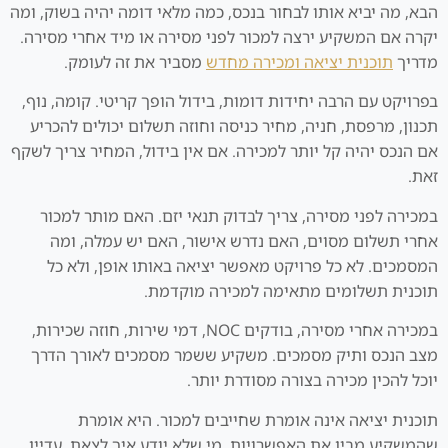
הבא, מה יביא אותו לבחור בנכס, כמה מלאי דומה יהיה בשוק, ומה
יקרה אם המשקיע ירצה למכור לפני מסירה או מיד אחרי מסירה.
מדריך
תוכנית יציאה ומכירה מחדש
מסביר את זה לעומק.
בפרויקט עם הרבה יחידות דומות, בידול הופך קריטי. קומה, נוף,
תכנון, מרפסת, חניה, מחיר כניסה וחוזה תשלום יכולים להכריע
אם הנכס יהיה קל יותר למכירה. אם אין בידול, המחיר צריך לשקף
זאת.
במכירה לפני מסירה, צריך לבדוק תנאי יזם. האם מותר למכור
אחרי תשלום מסוים, האם נדרש אישור, האם יש עמלה, ומה
המסמכים. לא כל פרויקט מאפשר יציאה באותו אופן, ולא כל
תוכנית תשלומים מתאימה למכירה מוקדמת.
במכירה אחרי מסירה, בודקים NOC, דמי שירות, חוזה שכירות,
מצב הנכס ותיק מסמכים. משקיע ששמר מסמכים לאורך הדרך
יוכל להכין מכירה בצורה מסודרת יותר.
תוכנית יציאה אינה אומרת שחייבים למכור. היא אומרת
שהמשקיע מבין את האפשרויות. מי שלא יודע איך לצאת, עדיין