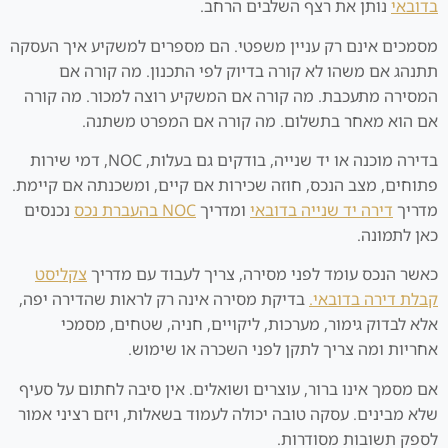
בדובאי
נותן את רצף השלבים הרחב.
מסמכים אינם רק עניין משפטי. הם מספרים למשקיע איך העסקה
תתנהג אם משהו לא קורה בדיוק לפי התכנון. מה קורה אם
המסירה מתעכבת. מה קורה אם המשקיע רוצה למכור. מה קורה
אם הוא מאחר בתשלום. מה קורה אם המפרט משתנה.
בדירה מוכנה או יד שנייה, בודקים גם בעלות, NOC, דמי שירות
פתוחים, מצב הנכס, חוזה שכירות אם קיים, ומשכנתה אם קיימת.
מדריך
דירה יד שנייה בדובאי
ומדריך
NOC בהעברת נכס
נכנסים
כאן לתמונה.
כאשר הנכס עומד לפני מסירה, צריך לעבוד עם מדריך
צקליסט
קבלת דירה בדובאי.
בדיקת מסירה אינה רק לראות שהדירה יפה,
אלא לבדוק גימור, מערכות, ליקויים, חניה, שטחים, מסמכי
אחריות ומה צריך לתקן לפני השכרה או שימוש.
אם מסמך אינו ברור, עוצרים ושואלים. אין סיבה לחתום על סעיף
שלא מבינים. עסקה טובה יכולה לעמוד בשאלות, ויזם רציני אמור
לספק תשובות מסודרות.