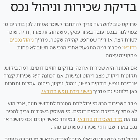
בדיקת שכירות וניהול נכס
פרויקט טוב להשקעה צריך להתחבר לשוכר אמיתי. לכן בודקים מי
צפוי לגור בנכס: עובד באזור עסקי, משפחה, זוג צעיר, תייר, שוכר
לטווח קצר, או דייר שמחפש קהילה שקטה. מדריך
ניהול נכסים
בדובאי
מסביר למה התפעול אחרי הרכישה חשוב לא פחות
מהקנייה עצמה.
אם הכוונה היא שכירות ארוכה, בודקים חוזים דומים, רמת ביקוש,
תקופות ריקות, מצב ריהוט ונגישות. אם הכוונה היא שכירות קצרה
או דירת נופש, בודקים רישוי, ניהול, ניקיון, ריהוט, עמלות ותחרות.
כאן רלוונטי גם מדריך
רישוי דירת נופש בדובאי.
מדד השכירות הרשמי יכול לתת מסגרת לחידושי חוזה, אבל הוא
לא מחליף בדיקת נכסים דומים. מי שעוסק בשכירות צריך להכיר
גם את
מדד השכירות בדובאי,
במיוחד כאשר קונים נכס מושכר או
נכס באזור שבו חוזי שכירות משתנים מהר.
ניהול נכס למשקיע ישראלי צריך להיבדק מראש: מי מחזיק מפתח,