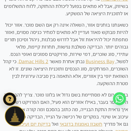
בשיווק, אבל לא מתאים בפועל ליכולת ההחזקה, ללוח התשלומים
או לתוכנית היציאה של המשקיע.
כשאנחנו בוחנים אזור, השאלה אינה רק אם השם מוכר. אזור יכול
להיות מבוקש מאוד ועדיין לא מתאים למחיר כניסה מסוים, ואזור
מתפתח יכול להיראות זול אבל לדרוש סבלנות, ניהול וסיכון תזרים
גבוהים יותר. הבדיקה משלבת נגישות, תחרות קיימת, מלאי
עתידי, סוג שוכרים, דמי שירות, פרויקטים סמוכים ואופי הנכס.
למשל,
Business Bay
נבחן אחרת מאשר
Damac Hills 2,
כי קהל
השוכרים, המרחקים, סוג הנכסים ותוכנית היציאה שונים. זו לא
השוואת יופי בין אזורים, אלא התאמה בין סביבה עירונית לבין
מטרת ההשקעה.
בדיקת יזם לא מסתיימת בשם גדול או בלוגו מוכר. צריך להבין מה
?
היזם מסר בעבר, באילו אזורים הוא פעיל, האם הפרויקט רשום,
איך נראית התקת הבנייה, מה כתוב בהסכם ומה קורה אם יש
עיכוב או שינוי. במקרים של רכישה על הנייר, הבדיקה מתחברת
גם אל מדריך
חשבון נאמנות בדובאי
ואל
בדיקת יזם ועיכובי