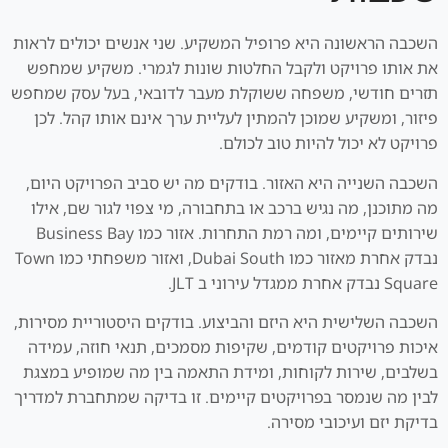
השכבה הראשונה היא פרופיל המשקיע. שני אנשים יכולים לראות
את אותו פרויקט ולקבל החלטות שונות לגמרי. משקיע שמחפש
תזרים חודשי, משפחה ששוקלת מעבר לדובאי, בעל עסק שמחפש
פיזור, ומשקיע שמוכן להמתין לעליית ערך אינם אותו קהל. לכן
פרויקט לא יכול להיות טוב לכולם.
השכבה השנייה היא האזור. בודקים מה יש סביב הפרויקט היום,
מה מתוכנן, מה נגיש ברכב או בתחבורה, מי צפוי לגור שם, אילו
שירותים קיימים, ומה רמת התחרות. אזור כמו Business Bay
נבדק אחרת מאזור כמו Dubai South, ואזור משפחתי כמו Town
Square נבדק אחרת ממגדל עירוני ב JLT.
השכבה השלישית היא היזם והביצוע. בודקים היסטוריית מסירות,
איכות פרויקטים קודמים, שקיפות מסמכים, תנאי חוזה, עמידה
בשלבים, שירות לקוחות, ומידת התאמה בין מה שמופיע במצגת
לבין מה שנמסר בפרויקטים קיימים. זו בדיקה שמתחברת למדריך
בדיקת יזם ועיכובי מסירה.