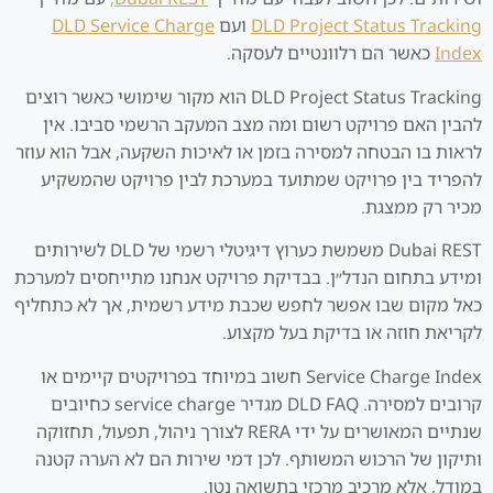
DLD Project Status Tracking
ועם
DLD Service Charge
Index
כאשר הם רלוונטיים לעסקה.
DLD Project Status Tracking הוא מקור שימושי כאשר רוצים
להבין האם פרויקט רשום ומה מצב המעקב הרשמי סביבו. אין
לראות בו הבטחה למסירה בזמן או לאיכות השקעה, אבל הוא עוזר
להפריד בין פרויקט שמתועד במערכת לבין פרויקט שהמשקיע
מכיר רק ממצגת.
Dubai REST משמשת כערוץ דיגיטלי רשמי של DLD לשירותים
ומידע בתחום הנדל״ן. בבדיקת פרויקט אנחנו מתייחסים למערכת
כאל מקום שבו אפשר לחפש שכבת מידע רשמית, אך לא כתחליף
לקריאת חוזה או בדיקת בעל מקצוע.
Service Charge Index חשוב במיוחד בפרויקטים קיימים או
קרובים למסירה. DLD FAQ מגדיר service charge כחיובים
שנתיים המאושרים על ידי RERA לצורך ניהול, תפעול, תחזוקה
ותיקון של הרכוש המשותף. לכן דמי שירות הם לא הערה קטנה
במודל, אלא מרכיב מרכזי בתשואה נטו.