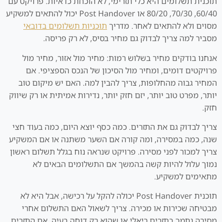
תוכנית תשלומים היא כלי תזרימי, לא הוכחת כדאיות. פרויקט עם
60/40, 70/30, 80/20 או Post Handover יכול להתאים למשקיע
מסוים ולא להתאים לאחר. מדריך
תוכניות תשלומים בדובאי
מסביר למה צריך לבדוק גם מחיר בסיס, לא רק פריסה.
אנחנו בודקים מחיר בשלוש רמות: מחיר מול אזור, מחיר מול
פרויקטים דומים, ומחיר מול הסיכון של הנכס הספציפי. אם
המחיר גבוה מהחלופות, צריך להבין למה. האם יש מיקום טוב
יותר, מפרט טוב יותר, יזם חזק יותר, נדירות אמיתית או רק שיווק
חזק.
צריך לבדוק גם את התזרים. כמה כסף יוצא היום, כמה בעוד חצי
שנה, כמה במסירה, ומה קורה אם השער משתנה או אם המשקיע
צריך למכור לפני מסירה. פרויקט שנראה נוח בגלל תשלום ראשון
נמוך עלול להיות קשה בהמשך אם התשלומים הבאים לא
מתאימים למשקיע.
תוכנית Post Handover יכולה להקל על רכישה, אבל היא לא
מבטיחה שכירות או מכירה. צריך לשאול האם התשלום אחרי
מסירה נתמך בתזרים ריאלי או שהוא רק דוחה בעיה. אם התזרים