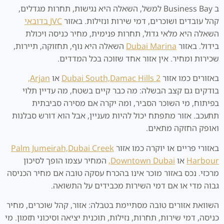
ב Business Bay למשל, השאלה היא נגישות, תחרות מגדלים,
קהל עובדים ושוכרים, דמי שירות ונזילות. באזור
JVC בדובאי
השאלה היא מלאי גדול, תחרות פנימית, מחיר כניסה ויכולת
בידול. באזור
Dubai Marina
השאלה היא נוף, תחזוקה, תיירות,
שכירות ומחיר. אין אזור אחד שזוכה בכל המדדים.
באזורים כמו אזור
Damac Hills 2
Dubai South,
או
Arjan,
בודקים גם קצב הבשלה: מה כבר קיים בשטח, מה עדיין תלוי
בפיתוח, מי השוכר הסביר, ומה יקרה אם מסירה סביבתית
תתעכב. אזור מתפתח יכול להיות מעניין, אבל הוא דורש סבלנות
ואופק החזקה מתאים.
באזורי פריים או יוקרה כמו אזור
Dubai Creek
Palm Jumeirah,
Harbour
או
Downtown Dubai,
המחיר עצמו הופך לסיכון
מרכזי. נכס באזור מוכר אינו בהכרח עסקה טובה אם מחיר הכניסה
גבוה מדי או אם דמי השירות מכבידים על התשואה.
השוואת אזורים טובה מסתיימת בטבלה: אזור, קהל שוכרים, מחיר
כניסה, דמי שירות, תחרות, נזילות, תוכנית יציאה וסיכוני תזמון. מי