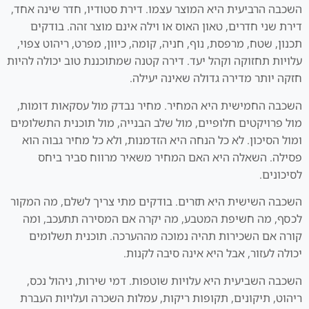
השכבה הרביעית היא המוצר עצמו. דירת סטודיו, חדר שינה אחד,
דירת שני חדרים, טאון האוס או וילה אינם מוצר זהה. בודקים
תכנון, שטח, מרפסת, נוף, חניה, קומה, כיוון, מפרט, ריהוט צפוי,
עלויות תחזוקה וקהל יעד. דירה קטנה שמתוכננת טוב יכולה להיות
חזקה יותר מדירה גדולה שאינה יעילה.
השכבה החמישית היא המחיר. מחיר נבדק מול עסקאות דומות,
מול פרויקטים חלופיים, מול שלב הבנייה, מול תוכנית התשלומים
ומול הסיכון. לא כל הנחה היא הזדמנות, ולא כל מחיר גבוה הוא
פסילה. השאלה היא האם המחיר משאיר מרווח סביר ביחס
לסיכונים.
השכבה השישית היא תזרים. בודקים מתי צריך לשלם, מה המקור
לכסף, מה חשיפת המטבע, מה יקרה אם המסירה תתעכב, ומה
קורה אם השכירות תהיה נמוכה מההערכה. תוכנית תשלומים
יכולה לעזור, אבל היא אינה סיבה לקנות.
השכבה השביעית היא עלויות שוטפות. דמי שירות, ניהול נכס,
ריהוט, תיקונים, תקופות ריקות, עמלות השכרה ועלויות העברת