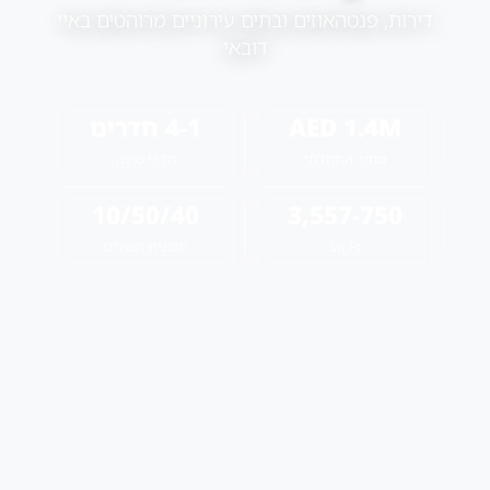
דירות, פנטהאוזים ובתים עירוניים מרוהטים באיי
דובאי
AED 1.4M
1‑4 חדרים
מחיר התחלתי
חדרי שינה
10/50/40
750‑3,557
Sq.Ft
תוכנית תשלום