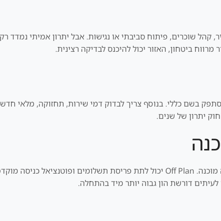
לים לכלול מיקום, מחיר, קהל שוכרים, פיתוח סביבתי או נגישות. אבל יתרון אמית
רווח ביטחון, האזור יכול להיכנס לבדיקה רצינית.
סתפק בשם כללי. בנוסף צריך לבדוק דמי שירות, תחזוקה, מלאי חדש,
חוק יתרון של שנים.
ב-Wadi Al Safa צריך להשוות בין Off Plan לבין דירה מוכנה. Off Plan יכול לתת פריס
 לעיתים דורשת הון גבוה יותר מיד בהתחלה.