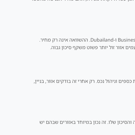
Wadi Al Safa צריך להיבדק מול Business Bay, JVC, Dubai Marina, Downtown Dubai, Dubai Hills, Dubai South, Al Furjan ו-Dubailand. ההשוואה אינה רק מחיר.
מים אזור זול יותר פשוט משקף סיכון גבוה.
ספים וניהול נכס. רק אחרי זה בודקים אזור, בניין,
קבל 3 אפשרויות שנבדקו לפי התקציב, המטרה והסיכון שלו. זה נכון במיוחד באזורים שבהם יש