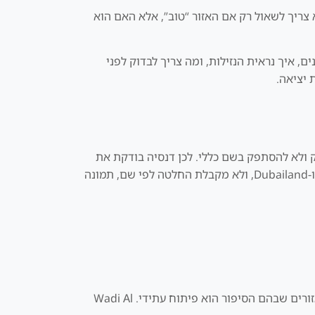
 לא צריך לשאול רק אם האזור “טוב”, אלא האם הוא
תאים, מה היתרונות, איפה הסיכונים, איך נראית הנזילות, ומה צריך לבדוק לפני
 יציאה.
דויק ולא להסתפק בשם כללי. לכן דנסיה בודקת את
האזור מול חלופות כמו Business Bay, JVC, Dubai Marina, Downtown Dubai, Dubai Hills, Dubai South, Al Furjan ו-Dubailand, ולא מקבלת החלטה לפי שם, תמונה
בדובאי יש אזורים שבהם הסיפור הוא תיירות, אזורים שבהם הסיפור הוא משפחות, אזורים שבהם הסיפור הוא תעסוקה, ואזורים שבהם הסיפור הוא פיתוח עתידי. Wadi Al