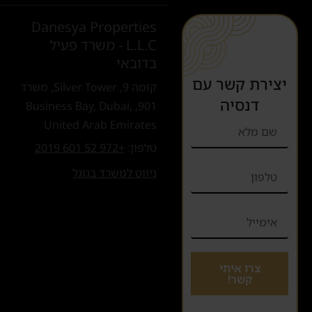
Danesya Properties
L.L.C - משרד פעיל
בדובאי
יצירת קשר עם
קומה 9, Silver Tower, משרד
דנסיה
901, Business Bay, Dubai,
United Arab Emirates
טלפון:
+972 52 601 2019
ניווט למשרד בגוגל
צרו איתי
קשר!