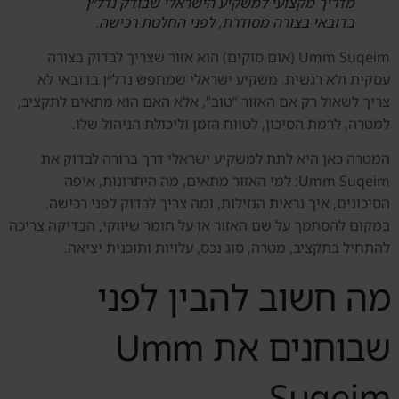
מדריך מקצועי למשקיע הישראלי שבודק נדל״ן
בדובאי בצורה מסודרת, לפני החלטת רכישה.
Umm Suqeim (אום סוקים) הוא אזור שצריך לבדוק בצורה
עסקית ולא רגשית. משקיע ישראלי שמחפש נדל״ן בדובאי לא
צריך לשאול רק אם האזור “טוב”, אלא האם הוא מתאים לתקציב,
למטרה, לרמת הסיכון, לטווח הזמן וליכולת הניהול שלו.
המטרה כאן היא לתת למשקיע ישראלי דרך ברורה לבדוק את
Umm Suqeim: למי האזור מתאים, מה היתרונות, איפה
הסיכונים, איך נראית הנזילות, ומה צריך לבדוק לפני רכישה.
במקום להסתמך על שם האזור או על חומר שיווקי, הבדיקה צריכה
להתחיל בתקציב, מטרה, סוג נכס, עלויות ותוכנית יציאה.
מה חשוב להבין לפני
שבוחנים את Umm
Suqeim