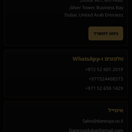
Office 901, 9th Floor,
Silver Tower, Business Bay,
Dubai, United Arab Emirates
ניווט למשרד
טלפונים ו-WhatsApp
+972 52 601 2019
+971
52
440
8373
+971 52 659 1429
אימייל
Sales@danesya.co.il
Danesyadubai@gmail.com