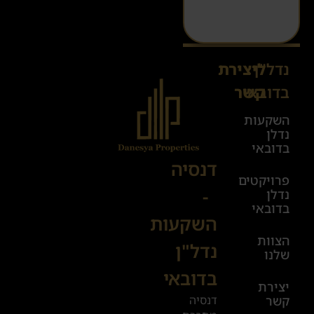
נדל"ן
ליצירת
Sales@danesya.co.il
בדובאי
קשר
השקעות
ימים
נדלן
א׳-ה׳
בדובאי
08:00-
דנסיה
פרויקטים
00:00
-
נדלן
יום ו׳
בדובאי
השקעות
08:00-
הצוות
17:00
נדל"ן
שלנו
בדובאי
+972
יצירת
דנסיה
קשר
52