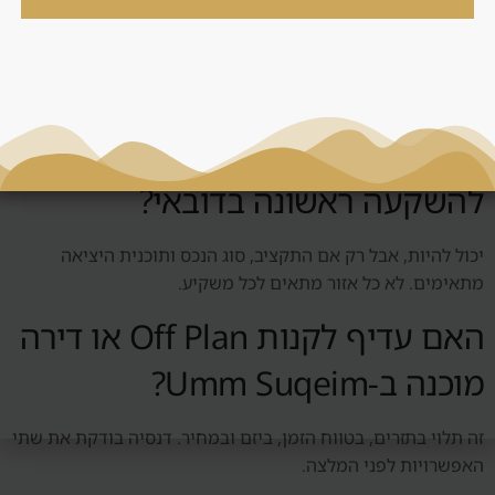
העסקה נכונה, ורק אחר כך אם היא תומכת במטרה רחבה יותר.
שאלות נפוצות
האם Umm Suqeim מתאים
להשקעה ראשונה בדובאי?
יכול להיות, אבל רק אם התקציב, סוג הנכס ותוכנית היציאה
מתאימים. לא כל אזור מתאים לכל משקיע.
האם עדיף לקנות Off Plan או דירה
מוכנה ב-Umm Suqeim?
זה תלוי בתזרים, בטווח הזמן, ביזם ובמחיר. דנסיה בודקת את שתי
האפשרויות לפני המלצה.