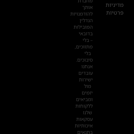
מחברת
601
מדיניות
אותך
פרטיות
2019
להזדמנויות
הנדל״ן
המובילות
המשרדים
בדובאי
שלנו
– בלי
מתווכים,
בדובאי
בלי
סיבוכים.
אנחנו
עובדים
ישירות
מול
יזמים
ומביאים
ללקוחות
שלנו
עסקאות
איכותיות
בתנאים