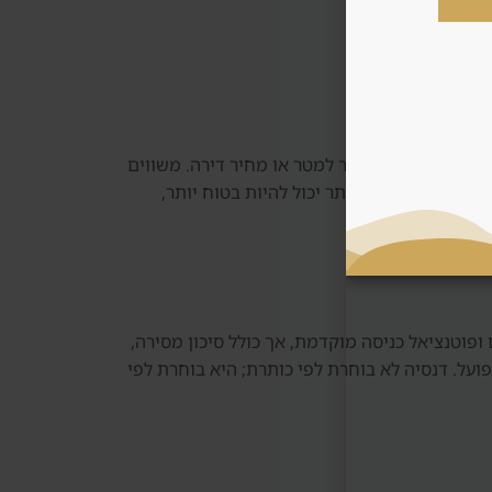
השוואה מקצועית של The Springs צריכה לכלול לפחות את Arabian Ranches, Meadows, Dubai Hills ו-Damac Hills. לא משווים רק מחיר למטר או מחיר דירה. משווים
פעמים אזור יקר יותר יכול להיות בטוח יותר,
Off Plan או דירה מוכנה. Off Plan יכול לתת פריסת תשלומים ופוטנציאל כניסה מוקדמת, אך כולל סיכון מסירה,
פועל. דנסיה לא בוחרת לפי כותרת; היא בוחרת לפי