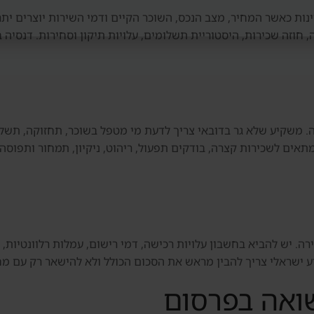
The Spri יכולות להיות מעניינות כאשר המחיר, מצב הנכס, השוכר הקיים ודמי השירות 
ה, חוזה שכירות, היסטוריית תשלומים, עלויות תיקון וסחירות. דנסיה
חלק מהחלטת הרכישה. משקיע שלא גר בדובאי צריך לדעת מי מטפל בשוכר, תחזוק
מתאים לשכירות קצרה, בודקים תפעול, ריהוט, ניקיון, תמחור ותפוסה
 לא מסתכם במחיר הדירה. יש להביא בחשבון עלויות רכישה, דמי רישום, עמלות רלוו
יע ישראלי צריך להבין מראש את הסכום הכולל ולא להישאר רק עם מח
שואה בפרסום