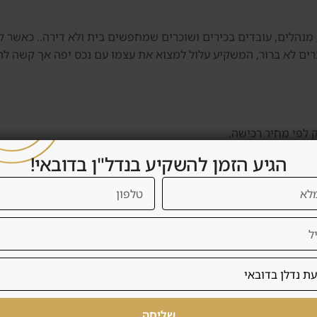
 ב-The Springs כולל משפחות, מנהלים, עובדים בכירים ושוכרים שמחפשים בית ולא די
כרים לא ברור, המשקיע עלול למצוא את עצמו עם נכס יפה אך קשה ל
 לפי מחיר רכישה.
הגיע הזמן להשקיע בנדל"ן בדובאי!
מוש עצמי, לפי סוג הנכס.
ות בניין ותוכנית יציאה.
כה של פרויקטים אלא מספר קטן של אפשרויות שנבדקו.
דיקת מחיר מול קהילות וילות אחרות.
אה נטו אחרי דמי שירות, ניהול, תחזוקה ותקופות ריקות.
נכון.
שליחה