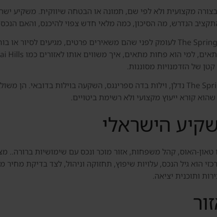
יך להיבחן בצורה מקצועית ולא לפי שם, תמונה או הבטחה שיווקית. משקיע
 התקציב הנדרש, מה הסיכון, כמה מלאי חדש צפוי להיכנס, והאם הנכ
המדריך הזה נבנה עבור ישראלים שרוצים להבין את The Springs לעומק לפני שהם משאירים
מילות המפתח המרכזיות סביב העמוד הן The Springs Dubai נדלן, וילות בדה ספרינגס, השקעה
שהוא קורא ייעוץ מקצועי ולא רשימת ביטויים.
קיע הישראלי
וילה או טאון-האוס, קהל משפחות, אזור מוכר ונכס עם שימושיות ברורה
כזי הוא גיל הנכס, עלויות שיפוץ, תחזוקה וניהול, לצד בדיקת מחיר מ
ירות ותוכנית יציאה.
ור