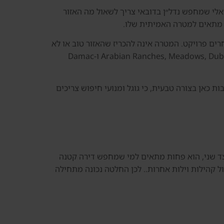
 ישראלי שמחפש נדל״ן בדובאי צריך לשאול מה האזור
ס מתאים למטרה האמיתית שלו.
 פרטים, מגיעים לסיור או בוחרים פרויקט. המטרה אינה להכריז שהאזור טוב או לא
טוב, אלא לבנות מסגרת החלטה: למי The Springs מתאים, למי הוא פחות מתאים, איך משווים אותו לאזורים כמו Arabian Ranches, Meadows, Dubai Hills ו-Damac
 בוילות בדובאי. הן משולבות כאן בצורה טבעית, כי גוגל ומנועי חיפוש צריכים
.. מצד שני, הוא פחות מתאים למי שמחפש דירה קטנה
ול קהילות וילות אחרות.. לכן החלטה נכונה מתחילה