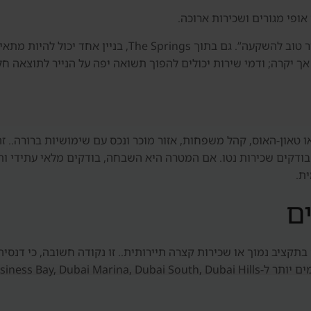
ופי מגורים ושכירות ארוכה.
בדובאי אין משמעות אמיתית למשפט כללי כמו “האזור טוב להש
אך יקרה; ודמי שירות יכולים להפוך תשואה יפה על הנייר לתוצאה חל
וילה או טאון-האוס, קהל משפחות, אזור מוכר ונכס עם שימושיות ברורה
בודקים שכירות נטו. אם המטרה היא השבחה, בודקים מלאי עתידי ות
ית.
ם
 קטנה בתקציב נמוך או שכירות קצרה תיירותית.. זו נקודה חשובה, כי דנ
JVC, Bus או אזור אחר.