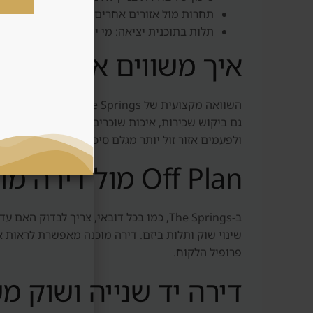
תחרות מול אזורים אחרים כמו Arabian Ranches, Meadows, Dubai Hills ו-Damac Hills, שבהם ייתכן שהתקציב עובד טוב יותר.
תלות בתוכנית יציאה: מי יהיה הקונה הבא, האם
איך משווים את האזור
גם ביקוש שכירות, איכות שוכרים, תחבורה, קרבה למוק
ולפעמים אזור זול יותר מגלם סיכון שלא רואים במבט 
Off Plan מול דירה מוכנה באזור
שינוי שוק ותלות ביזם. דירה מוכנה מאפשרת לראות את
פרופיל הלקוח.
דירה יד שנייה ושוק מש