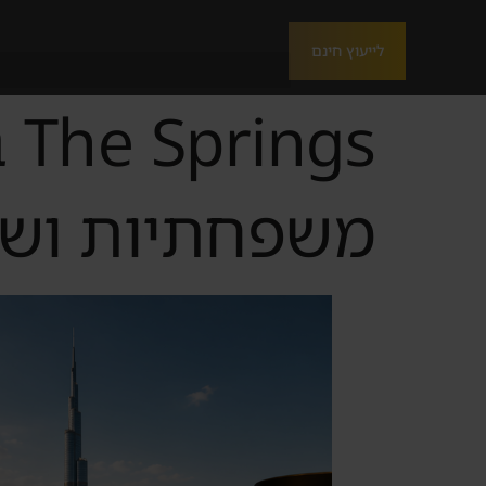
לייעוץ חינם
gs
משפחתיות ושכי