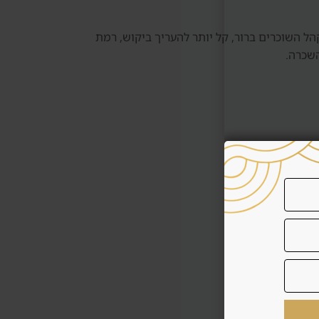
רה.. כאשר קהל השוכרים ברור, קל יותר להעריך ביקוש, רמת
השכרה.