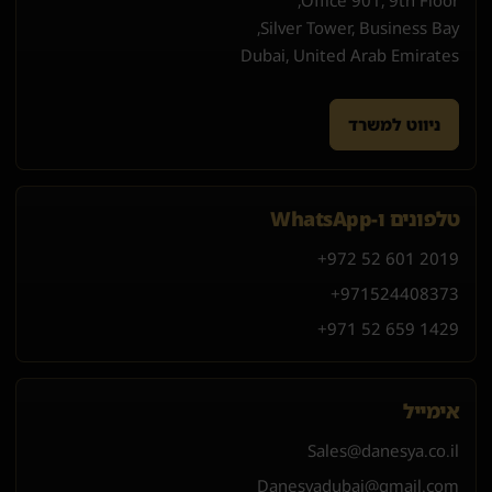
Office 901, 9th Floor,
Silver Tower, Business Bay,
Dubai, United Arab Emirates
ניווט למשרד
טלפונים ו-WhatsApp
+972 52 601 2019
+971
52
440
8373
+971 52 659 1429
אימייל
Sales@danesya.co.il
Danesyadubai@gmail.com