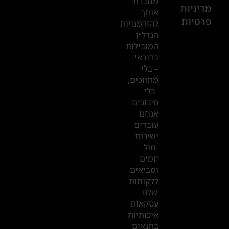
מחברת
601
מדיניות
אותך
פרטיות
2019
להזדמנויות
הנדל״ן
המובילות
המשרדים
בדובאי
שלנו
– בלי
מתווכים,
בדובאי
בלי
סיבוכים.
אנחנו
עובדים
ישירות
מול
יזמים
ומביאים
ללקוחות
שלנו
עסקאות
איכותיות
בתנאים