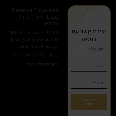
Danesya Properties
L.L.C - משרד פעיל
בדובאי
יצירת קשר עם
קומה 9, Silver Tower, משרד
דנסיה
901, Business Bay, Dubai,
United Arab Emirates
טלפון:
+972 52 601 2019
ניווט למשרד בגוגל
צרו איתי
קשר!