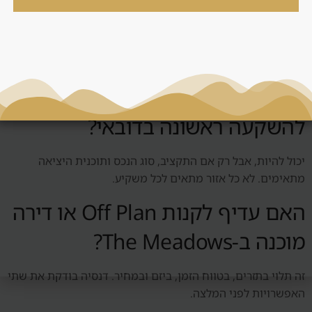
העסקה נכונה, ורק אחר כך אם היא תומכת במטרה רחבה יותר.
שאלות נפוצות
האם The Meadows מתאים
להשקעה ראשונה בדובאי?
יכול להיות, אבל רק אם התקציב, סוג הנכס ותוכנית היציאה
מתאימים. לא כל אזור מתאים לכל משקיע.
האם עדיף לקנות Off Plan או דירה
מוכנה ב-The Meadows?
זה תלוי בתזרים, בטווח הזמן, ביזם ובמחיר. דנסיה בודקת את שתי
האפשרויות לפני המלצה.