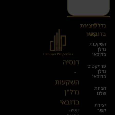
נדל"ן
ליצירת
Sales@danesya.co.il
בדובאי
קשר
השקעות
ימים
נדלן
א׳-ה׳
בדובאי
08:00-
דנסיה
פרויקטים
00:00
-
נדלן
יום ו׳
בדובאי
השקעות
08:00-
הצוות
17:00
נדל"ן
שלנו
בדובאי
+972
יצירת
דנסיה
קשר
52