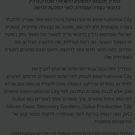
מדריך מקצועי למשקיע הישראלי שבודק נדל״ן
בדובאי בצורה מסודרת, לפני החלטת רכישה.
International City (אינטרנשיונל סיטי) הוא אזור שצריך להיבחן
בצורה מקצועית ולא לפי שם, תמונה או הבטחה שיווקית. משקיע
ישראלי שמחפש נדל״ן בדובאי צריך לשאול מה האזור נותן בפועל:
מי השוכר הטבעי, מה רמת הנזילות, מה התקציב הנדרש, מה
הסיכון, כמה מלאי חדש צפוי להיכנס, והאם הנכס מתאים למטרה
האמיתית שלו.
המדריך הזה נבנה עבור ישראלים שרוצים להבין את
International City לעומק לפני שהם משאירים פרטים, מגיעים
לסיור או בוחרים פרויקט. המטרה אינה להכריז שהאזור טוב או לא
טוב, אלא לבנות מסגרת החלטה: למי International City מתאים,
למי הוא פחות מתאים, איך משווים אותו לאזורים כמו Dubai
Silicon Oasis, Discovery Gardens, Dubai Production City
וJVC, ומה דנסיה בודקת לפני שמחזירה ללקוח מספר קטן של
הזדמנויות מסוננות.
מילות המפתח המרכזיות סביב העמוד הן International City