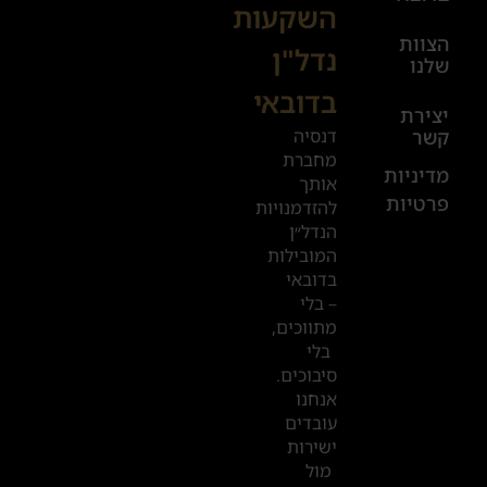
השקעות
08:00-
הצוות
17:00
נדל"ן
שלנו
בדובאי
+972
יצירת
דנסיה
קשר
52
מחברת
601
מדיניות
אותך
פרטיות
2019
להזדמנויות
הנדל״ן
המובילות
המשרדים
בדובאי
שלנו
– בלי
מתווכים,
בדובאי
בלי
סיבוכים.
אנחנו
עובדים
ישירות
מול