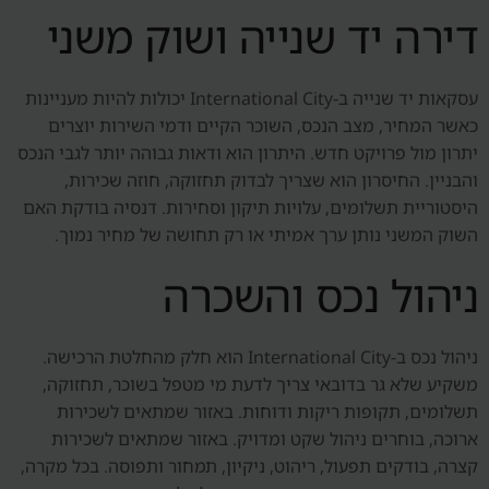
דירה יד שנייה ושוק משני
עסקאות יד שנייה ב-International City יכולות להיות מעניינות
כאשר המחיר, מצב הנכס, השוכר הקיים ודמי השירות יוצרים
יתרון מול פרויקט חדש. היתרון הוא ודאות גבוהה יותר לגבי הנכס
והבניין. החיסרון הוא שצריך לבדוק תחזוקה, חוזה שכירות,
היסטוריית תשלומים, עלויות תיקון וסחירות. דנסיה בודקת האם
השוק המשני נותן ערך אמיתי או רק תחושה של מחיר נמוך.
ניהול נכס והשכרה
ניהול נכס ב-International City הוא חלק מהחלטת הרכישה.
משקיע שלא גר בדובאי צריך לדעת מי מטפל בשוכר, תחזוקה,
תשלומים, תקופות ריקות ודוחות. באזור שמתאים לשכירות
ארוכה, בוחרים ניהול שקט ומדויק. באזור שמתאים לשכירות
קצרה, בודקים תפעול, ריהוט, ניקיון, תמחור ותפוסה. בכל מקרה,