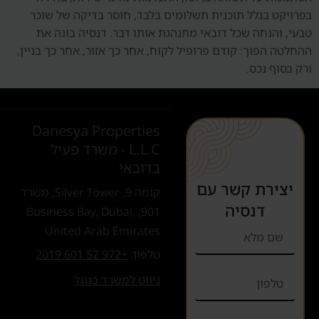
בפרויקט בגלל תוכנית תשלומים בלבד, חוסר בדיקה של שוכר
טבעי, והנחה שכל דובאי מתנהגת אותו דבר. דנסיה בונה את
ההחלטה הפוך: קודם פרופיל לקוח, אחר כך אזור, אחר כך בניין,
ורק בסוף נכס.
Danesya Properties
L.L.C - משרד פעיל
בדובאי
יצירת קשר עם
קומה 9, Silver Tower, משרד
דנסיה
901, Business Bay, Dubai,
United Arab Emirates
טלפון:
+972 52 601 2019
ניווט למשרד בגוגל