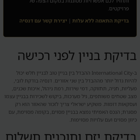
ותחזיר לכם אפשרויות מסוננות במקום הצפה של
פרויקטים.
בדיקת התאמה ללא עלות
|
יצירת קשר עם דנסיה
בדיקת בניין לפני רכישה
ב-International City ההבדל בין בניין טוב לבניין חלש יכול
להיות גדול יותר מההבדל בין שני אזורים. דנסיה בודקת לובי,
מעליות, חניה, תחזוקה, דמי שירות, רמת ניהול, איכות שכנים,
מצב שטחים משותפים, גיל מערכות, ביקוש לשכירות בבניין עצמו
ועסקאות דומות. משקיע ישראלי צריך לזכור שהאזור הוא רק
מסגרת; הנכס האמיתי נמצא בבניין מסוים, בקומה מסוימת, עם
כיוון מסוים ועם עלויות מסוימות.
בדיקת יזם ותוכנית תשלום