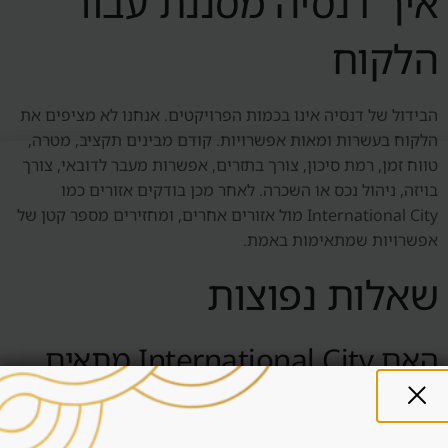
איך דנסיה מסננת עבור
הלקוח
הבידול של דנסיה אינו בכמות הפרויקטים. אנחנו לא מציפים את
הלקוח בעשרות ומאות אפשרויות. קודם מבינים תקציב, מטרה,
טווח זמן, רמת סיכון, צורך בתזרים, אפשרות מעבר לדובאי, צורך
בויזה, ניהול נכס או השכרה. לאחר מכן בודקים אזורים כמו
International City מול אזורים אחרים, ומחזירים מספר קטן של
אפשרויות שמתאימות באמת.
שאלות נפוצות
האם International City מתאים
להשקעה ראשונה בדובאי?