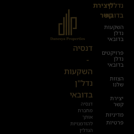
נדל"ן
ליצירת
Sales@danesya.co.il
בדובאי
קשר
השקעות
ימים
נדלן
א׳-ה׳
בדובאי
08:00-
דנסיה
פרויקטים
00:00
-
נדלן
יום ו׳
בדובאי
השקעות
08:00-
הצוות
17:00
נדל"ן
שלנו
בדובאי
+972
יצירת
דנסיה
קשר
52
מחברת
601
מדיניות
אותך
פרטיות
2019
להזדמנויות
הנדל״ן