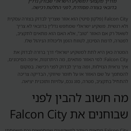
מדריך מקצועי למשקיע הישראלי שבודק נדל״ן
בדובאי בצורה מסודרת, לפני החלטת רכישה.
Falcon City (פלקון סיטי) הוא אזור שצריך לבדוק בצורה עסקית
ולא רגשית. משקיע ישראלי שמחפש נדל״ן בדובאי לא צריך
לשאול רק אם האזור “טוב”, אלא האם הוא מתאים לתקציב,
למטרה, לרמת הסיכון, לטווח הזמן וליכולת הניהול שלו.
המטרה כאן היא לתת למשקיע ישראלי דרך ברורה לבדוק את
Falcon City: למי האזור מתאים, מה היתרונות, איפה הסיכונים,
איך נראית הנזילות, ומה צריך לבדוק לפני רכישה. במקום
להסתמך על שם האזור או על חומר שיווקי, הבדיקה צריכה
להתחיל בתקציב, מטרה, סוג נכס, עלויות ותוכנית יציאה.
מה חשוב להבין לפני
שבוחנים את Falcon City
Falcon City מתאים בעיקר למשקיעים שמחפשים נכס משפחתי