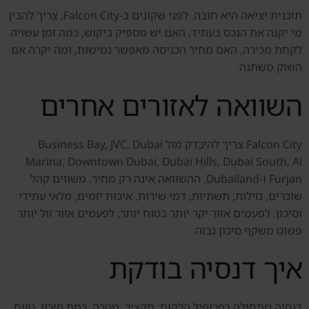
תוכנית יציאה היא חובה. לפני שקונים ב-Falcon City, צריך להבין
מי יקנה את הנכס בעתיד, האם יש מספיק ביקוש, כמה זמן עשויה
לקחת מכירה, האם מחיר הכניסה מאפשר גמישות, ומה יקרה אם
השוק משתנה.
השוואה לאזורים אחרים
Falcon City צריך להיבדק מול Business Bay, JVC, Dubai
Marina, Downtown Dubai, Dubai Hills, Dubai South, Al
Furjan ו-Dubailand. ההשוואה אינה רק מחיר. משווים קהל
שוכרים, נזילות, תשתיות, דמי שירות, איכות יזמים, מלאי עתידי
וסיכון. לפעמים אזור יקר יותר בטוח יותר; לפעמים אזור זול יותר
פשוט משקף סיכון גבוה.
איך דנסיה בודקת
דנסיה מתחילה בפרופיל הלקוח: תקציב, מטרה, רמת סיכון, טווח