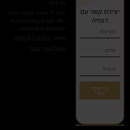
בדובאי
יצירת קשר עם
קומה 9, Silver Tower, משרד
דנסיה
901, Business Bay, Dubai,
United Arab Emirates
טלפון:
+972 52 601 2019
ניווט למשרד בגוגל
צרו איתי
קשר!