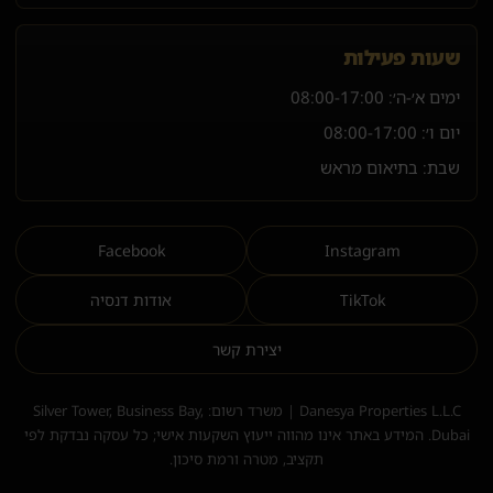
שעות פעילות
ימים א׳-ה׳:
08:00-17:00
יום ו׳:
08:00-17:00
שבת: בתיאום מראש
Facebook
Instagram
TikTok
אודות דנסיה
יצירת קשר
Danesya Properties L.L.C | משרד רשום: Silver Tower, Business Bay,
Dubai. המידע באתר אינו מהווה ייעוץ השקעות אישי; כל עסקה נבדקת לפי
תקציב, מטרה ורמת סיכון.