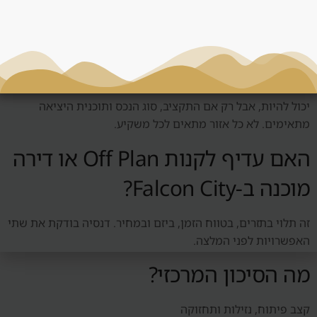
האם Falcon City מתאים להשקעה
ראשונה בדובאי?
יכול להיות, אבל רק אם התקציב, סוג הנכס ותוכנית היציאה
מתאימים. לא כל אזור מתאים לכל משקיע.
האם עדיף לקנות Off Plan או דירה
מוכנה ב-Falcon City?
זה תלוי בתזרים, בטווח הזמן, ביזם ובמחיר. דנסיה בודקת את שתי
האפשרויות לפני המלצה.
מה הסיכון המרכזי?
קצב פיתוח, נזילות ותחזוקה