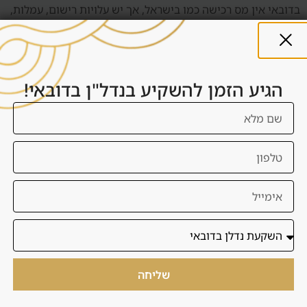
בדובאי אין מס רכישה כמו בישראל, אך יש עלויות רישום, עמלות,
דמי שירות, ניהול, תחזוקה ועלויות עסקה. למשקיע ישראלי יש גם
שיקולי מס בישראל ולכן חשוב להיוועץ בגורם מקצועי.
העברת כספים
הגיע הזמן להשקיע בנדל"ן בדובאי!
לפני חתימה צריך להבין איך הכסף עובר, לאן, באיזה מטבע, לפי
איזה לוח תשלומים ואילו מסמכים נדרשים. דנסיה מסייעת בתכנון
התהליך וחיבור לגורמים רלוונטיים.
ויזה ומעבר לדובאי
בחלק מהמקרים רכישת נכס יכולה להתחבר לשיקולי ויזה או
מעבר לדובאי, אך לא קונים נכס רק בגלל ויזה. קודם בודקים אם
העסקה נכונה, ורק אחר כך אם היא תומכת במטרה רחבה יותר.
שליחה
שאלות נפוצות