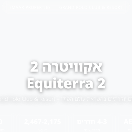
EMAAR PROPERTIES | GRAND POLO CLUB & RESORT
אקוויטרה 2
Equiterra 2
יים בהשראת עולם הפולו – Grand Polo Club & Resort, דובאי
AE
3‑4 חדרים
2,175‑2,467
0
תי
חדרי שינה
Sq.Ft
תוכ