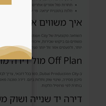
תחרות מול אזורים אחרים כמו JVC, Dubai Sports City, Motor City וInternational City, שבהם ייתכן שהתקציב עובד טוב יותר.
תלות בתוכנית יציאה: מי יהיה הקונה הבא, האם
איך משווים את האזור
משווים גם ביקוש שכירות, איכות שוכרים, תחבורה, קר
יותר, ולפעמים אזור זול יותר מגלם סיכון שלא רואים 
Off Plan מול דירה מוכנה באזור
סיכון מסירה, שינוי שוק ותלות ביזם. דירה מוכנה מא
בוחרת לפי פרופיל הלקוח.
דירה יד שנייה ושוק מש