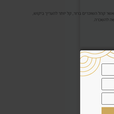
ת תקציב סביר.. כאשר קהל השוכרים ברור, קל יותר להעריך ביקוש,
שה להשכרה.