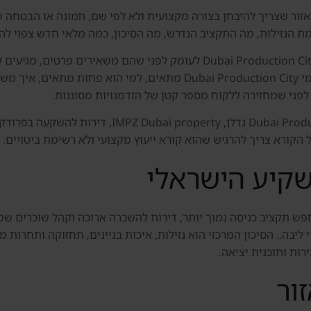
פרודקשן סיטי) הוא אזור שצריך להיבחן בצורה מקצועית ולא לפי שם, תמונה או
רמת הנזילות, מה התקציב הנדרש, מה הסיכון, כמה מלאי חדש צפוי ל
המדריך הזה נבנה עבור ישראלים שרוצים להבין את Dubai Production City לעומק
מילות המפתח המרכזיות סביב העמוד הן  Production City
 הקורא צריך להרגיש שהוא קורא ייעוץ מקצועי ולא רשימת ביטויים.
קיע הישראלי
התאים למשקיע שמחפש תקציב כניסה נמוך יותר, דירות להשכרה ארוכה וקהל שו
 ליבה.. הסיכון המרכזי הוא נזילות, איכות בניינים, תחזוקה ותחרות 
ירות ותוכנית יציאה.
ור