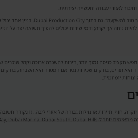
חיבור לאזורי עבודה ותעשייה יצירתית.
בדובאי אין משמעות אמיתית למשפט כללי כמ
להיות נוחה אך יקרה; ודמי שירות יכולים להפוך תשואה יפה על הניי
בעיקר למשקיע שמחפש תקציב כניסה נמוך יותר, דירות להשכרה ארוכה וקהל ש
 היא תזרים, בודקים שכירות נטו. אם המטרה היא השבחה, בודקים מ
ונוחות יומיומית.
ם
ים למי שמחפש יוקרה, חוף, תיירות או נזילות גבוהה של אזורי ליבה.. זו נקודה
JVC, Business Bay, Dub או אזור אחר.