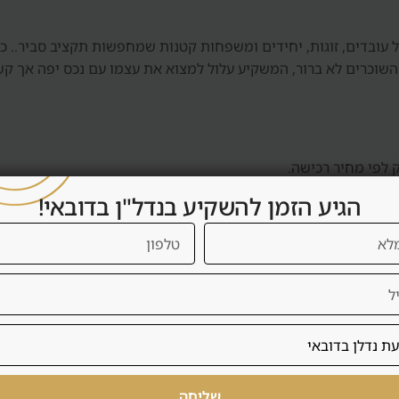
שוכרים הטבעי ב-Dubai Production City כולל עובדים, זוגות, יחידים ומשפחות קטנות שמחפשו
 השוכרים לא ברור, המשקיע עלול למצוא את עצמו עם נכס יפה אך ק
 לפי מחיר רכישה.
הגיע הזמן להשקיע בנדל"ן בדובאי!
מוש עצמי, לפי סוג הנכס.
ות בניין ותוכנית יציאה.
כה של פרויקטים אלא מספר קטן של אפשרויות שנבדקו.
רים קרובים.
אה נטו אחרי דמי שירות, ניהול, תחזוקה ותקופות ריקות.
נכון.
שליחה