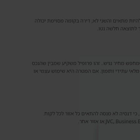
ו “האזור טוב להשקעה”. גם בתוך Dubai Production City, בניין אחד יכול להיות מתאים והשני לא; דירה בקומה מסוימת יכולה
ר לתוצאה חלשה נטו.
וכרים שמחפש מחיר נגיש.. זהו פרופיל משקיע שמבין שהנכס
לאי עתידי ותזמון. אם המטרה היא שימוש עצמי או
 חשובה, כי דנסיה לא מנסה להתאים כל אזור לכל לקוח.