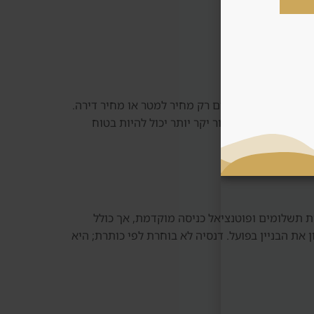
השוואה מקצועית של Dubai Production City צריכה לכלול לפחות את JVC, Dubai Sports City, Motor City וInternational City. לא משווים רק מחיר למטר או מחיר דירה.
חירות. לפעמים אזור יקר יותר יכול להיות בטוח
י, צריך לבדוק האם עדיף נכס Off Plan או דירה מוכנה. Off Plan יכול לתת פריסת תשלומים ופוטנציאל כניסה מוקדמת, אך כולל
 את הבניין בפועל. דנסיה לא בוחרת לפי כותרת; היא