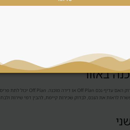
 השוק מספיק נזיל, ומה יקרה אם צריך למכור מוקדם.
 לאזורים אחרים
בה למוקדי תעסוקה, תחזוקה, דמי שירות, מלאי עתידי, רמת יזמים וס
במבט ראשון.
ב-Dubai Production City, כמו בכל דובא
פשרת לראות את הנכס, לבדוק שכירות קיימת, להבין דמי שירות ולבחון
ני