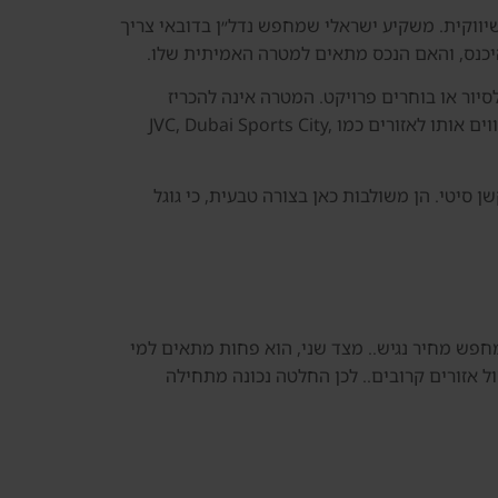
 הבטחה שיווקית. משקיע ישראלי שמחפש נדל״ן בדובאי צריך
היכנס, והאם הנכס מתאים למטרה האמיתית שלו.
 לפני שהם משאירים פרטים, מגיעים לסיור או בוחרים פרויקט. המטרה אינה להכריז
שהאזור טוב או לא טוב, אלא לבנות מסגרת החלטה: למי Dubai Production City מתאים, למי הוא פחות מתאים, איך משווים אותו לאזורים כמו JVC, Dubai Sports City,
Dubai נדלן, IMPZ Dubai property, דירות להשקעה בפרודקשן סיטי. הן משולבות כאן בצורה טבעית, כי גוגל
כרים שמחפש מחיר נגיש.. מצד שני, הוא פחות מתאים למי
מול אזורים קרובים.. לכן החלטה נכונה מתחילה