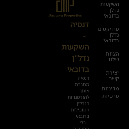
השקעות
ימים
נדלן
א׳-ה׳
בדובאי
08:00-
דנסיה
פרויקטים
00:00
-
נדלן
יום ו׳
בדובאי
השקעות
08:00-
הצוות
17:00
נדל"ן
שלנו
בדובאי
+972
יצירת
דנסיה
קשר
52
מחברת
601
מדיניות
אותך
פרטיות
2019
להזדמנויות
הנדל״ן
המובילות
המשרדים
בדובאי
שלנו
– בלי
מתווכים,