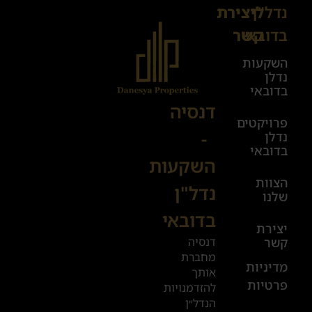
נדל"ן
ליצירת
Sales@danesya.co.il
בדובאי
קשר
השקעות
ימים
נדלן
א׳-ה׳
בדובאי
08:00-
דנסיה
פרויקטים
00:00
-
נדלן
יום ו׳
בדובאי
השקעות
08:00-
הצוות
17:00
נדל"ן
שלנו
בדובאי
+972
יצירת
דנסיה
קשר
52
מחברת
601
מדיניות
אותך
פרטיות
2019
להזדמנויות
הנדל״ן