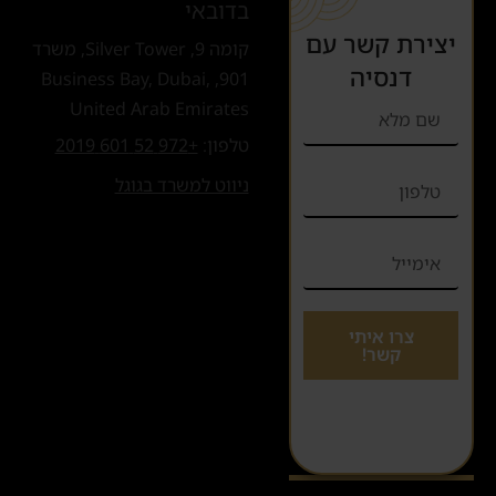
בדובאי
יצירת קשר עם
קומה 9, Silver Tower, משרד
דנסיה
901, Business Bay, Dubai,
United Arab Emirates
טלפון:
+972 52 601 2019
ניווט למשרד בגוגל
צרו איתי
קשר!