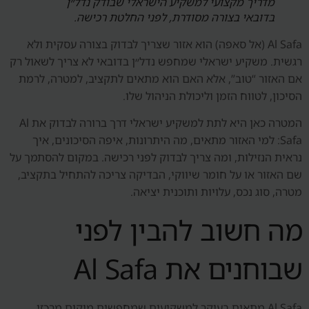
מדריך מקצועי למשקיע הישראלי שבודק נדל״ן
בדובאי בצורה מסודרת, לפני החלטת רכישה.
Al Safa (אל סאפה) הוא אזור שצריך לבדוק בצורה עסקית ולא
רגשית. משקיע ישראלי שמחפש נדל״ן בדובאי לא צריך לשאול רק
אם האזור “טוב”, אלא האם הוא מתאים לתקציב, למטרה, לרמת
הסיכון, לטווח הזמן וליכולת הניהול שלו.
המטרה כאן היא לתת למשקיע ישראלי דרך ברורה לבדוק את Al
Safa: למי האזור מתאים, מה היתרונות, איפה הסיכונים, איך
נראית הנזילות, ומה צריך לבדוק לפני רכישה. במקום להסתמך על
שם האזור או על חומר שיווקי, הבדיקה צריכה להתחיל בתקציב,
מטרה, סוג נכס, עלויות ותוכנית יציאה.
מה חשוב להבין לפני
שבוחנים את Al Safa
Al Safa מתאים בעיקר למשקיעים שמחפשים מיקום מרכזי