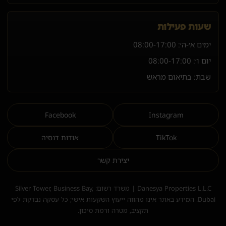
שעות פעילות
ימים א׳-ה׳:
08:00-17:00
יום ו׳:
08:00-17:00
שבת: בתיאום מראש
Facebook
Instagram
TikTok
אודות דנסיה
יצירת קשר
Danesya Properties L.L.C | משרד רשום: Silver Tower, Business Bay,
Dubai. המידע באתר אינו מהווה ייעוץ השקעות אישי; כל עסקה נבדקת לפי
תקציב, מטרה ורמת סיכון.