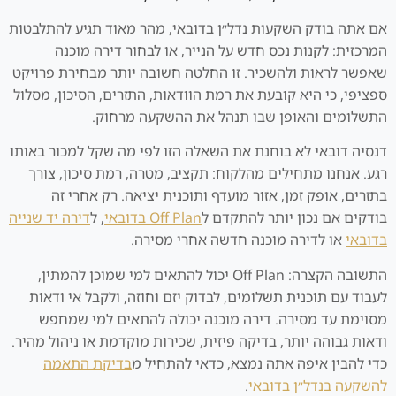
אם אתה בודק השקעות נדל״ן בדובאי, מהר מאוד תגיע להתלבטות
המרכזית: לקנות נכס חדש על הנייר, או לבחור דירה מוכנה
שאפשר לראות ולהשכיר. זו החלטה חשובה יותר מבחירת פרויקט
ספציפי, כי היא קובעת את רמת הוודאות, התזרים, הסיכון, מסלול
התשלומים והאופן שבו תנהל את ההשקעה מרחוק.
דנסיה דובאי לא בוחנת את השאלה הזו לפי מה שקל למכור באותו
רגע. אנחנו מתחילים מהלקוח: תקציב, מטרה, רמת סיכון, צורך
בתזרים, אופק זמן, אזור מועדף ותוכנית יציאה. רק אחרי זה
בודקים אם נכון יותר להתקדם ל
Off Plan בדובאי
, ל
דירה יד שנייה
בדובאי
או לדירה מוכנה חדשה אחרי מסירה.
התשובה הקצרה: Off Plan יכול להתאים למי שמוכן להמתין,
לעבוד עם תוכנית תשלומים, לבדוק יזם וחוזה, ולקבל אי ודאות
מסוימת עד מסירה. דירה מוכנה יכולה להתאים למי שמחפש
ודאות גבוהה יותר, בדיקה פיזית, שכירות מוקדמת או ניהול מהיר.
כדי להבין איפה אתה נמצא, כדאי להתחיל מ
בדיקת התאמה
להשקעה בנדל״ן בדובאי
.