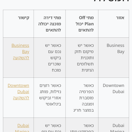
אזור
מתי Off
מתי דירה
קישור
Plan יכול
מוכנה יכולה
להתאים
להתאים
Business
כאשר יש
כאשר יש
Business
Bay
מיקום חזק
נכס עם
Bay
ותוכנית
ביקוש
להשקעה
תשלומים
שוכרים
הגיונית
מוכח
Downtown
כאשר
כאשר רוצים
Downtown
Dubai
הפרמיה
נזילות, מותג
Dubai
מוסברת
אזורי וביקוש
להשקעה
ומגובה
בינלאומי
במוצר חריג
Dubai
כאשר
כאשר יש
Dubai
Marina
הפרויקט נותן
נכס עם נוף,
Marina