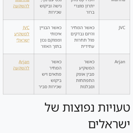
יתרון מוצרי
גישה וביקוש
להשקעה
ברור
שכירות
JVC
כאשר המחיר
כאשר הבניין
JVC
והיזם נבדקים
איכותי
למשקיע
מול תחרות
וממוקם נכון
ישראלי
עתידית
בתוך האזור
Arjan
כאשר
כאשר
Arjan
המשקיע
המחיר
להשקעה
מבין אופק
מתאים ויש
התפתחות
ביקוש
וסבלנות
שכירות סביר
טעויות נפוצות של
ישראלים