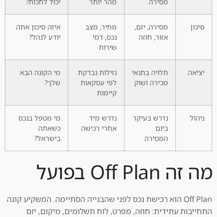
מסירה
מהר יותר
יכול לחכות?
סיכון
מסירה, יזם,
מחיר, מצב
איזה סיכון אתה
אזור, חוזה
נכס, דמי
יודע לנהל?
שירות
יציאה
תלויה בתנאי
נזילות נבדקת
מי הקונה הבא
מכירה ושוק
לפי עסקאות
שלך?
קיימות
ניהול
נדרש בעיקר
נדרש מיד
מי מטפל בנכס
ביום
אחרי רכישה
כשאתה
המסירה
בישראל?
מה זה Off Plan בפועל
Off Plan הוא רכישת נכס לפני שהבנייה הסתיימה. המשקיע קונה
התחייבות עתידית: חוזה, מפרט, לוח תשלומים, מיקום, יזם