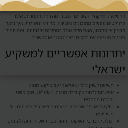
לאחר מכן בודקים את ההקשר: האם האזור מתאים למטרת
ההשקעה, מי קהל השוכרים הטבעי, מה רמת התחרות, אילו
פרויקטים נוספים מתוכננים בסביבה, מה דמי השירות, איך נראה
הבניין או התכנון, האם היזם מוכר במסירות איכותיות, ומה תהיה
תוכנית היציאה אם הלקוח ירצה למכור או להשכיר.
יתרונות אפשריים למשקיע
ישראלי
חשיפה לשוק נדל״ן בינלאומי עם ביקוש מגוון.
אפשרות לבחור בין דירה מוכנה, Off Plan, שוק משני
ונכסים מנוהלים.
שוק עם אזורים שונים שמתאימים לפרופילים שונים של
משקיעים.
יכולת לחבר בין השקעה, ניהול נכס, השכרה, ויזה ולעיתים