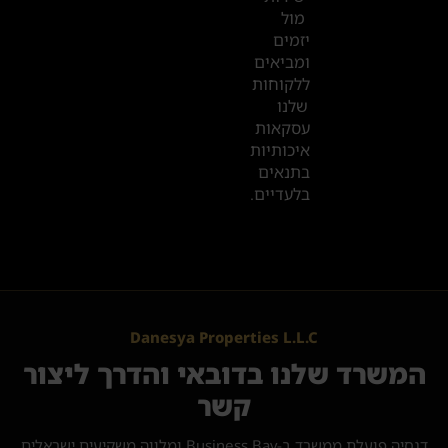
מול
יזמים
ומביאים
ללקוחות
שלנו
עסקאות
איכותיות
בתנאים
בלעדיים.
Danesya Properties L.L.C
המשרד שלנו בדובאי והדרך ליצור
קשר
דנסיה פועלת ממשרד ב-Business Bay ומלווה משקיעים ישראלים