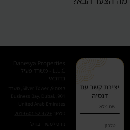
מה הצעד הבא?
Danesya Properties
L.L.C - משרד פעיל
בדובאי
יצירת קשר עם
קומה 9, Silver Tower, משרד
דנסיה
901, Business Bay, Dubai,
United Arab Emirates
טלפון:
+972 52 601 2019
ניווט למשרד בגוגל