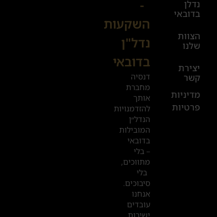
-
נדלן
יום ו׳
בדובאי
השקעות
08:00-
הצוות
17:00
נדל"ן
שלנו
בדובאי
+972
יצירת
דנסיה
קשר
52
מחברת
601
מדיניות
אותך
פרטיות
2019
להזדמנויות
הנדל״ן
המובילות
המשרדים
בדובאי
שלנו
– בלי
מתווכים,
בדובאי
בלי
סיבוכים.
אנחנו
עובדים
ישירות