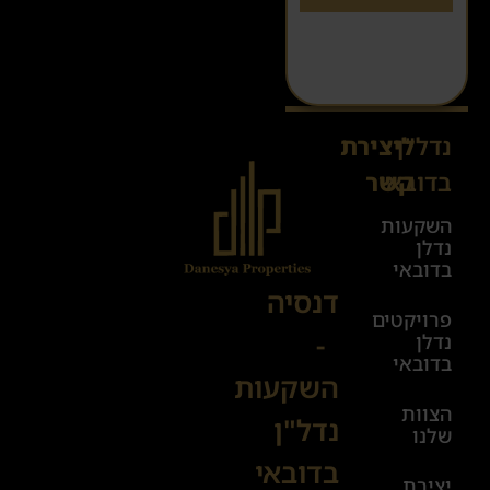
נדל"ן
ליצירת
Sales@danesya.co.il
בדובאי
קשר
השקעות
ימים
נדלן
א׳-ה׳
בדובאי
08:00-
דנסיה
פרויקטים
00:00
-
נדלן
יום ו׳
בדובאי
השקעות
08:00-
הצוות
17:00
נדל"ן
שלנו
בדובאי
+972
יצירת