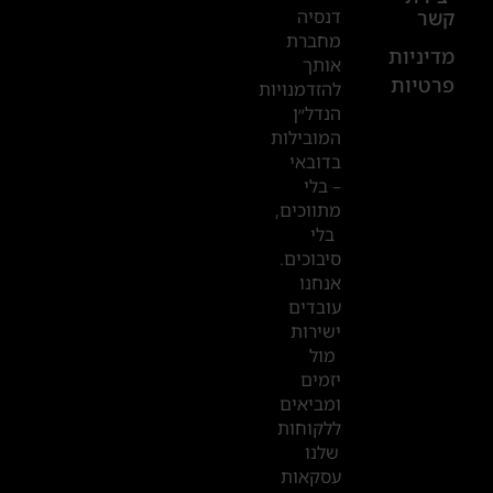
דנסיה
קשר
52
מחברת
601
מדיניות
אותך
פרטיות
2019
להזדמנויות
הנדל״ן
המובילות
המשרדים
בדובאי
שלנו
– בלי
מתווכים,
בדובאי
בלי
סיבוכים.
אנחנו
עובדים
ישירות
מול
יזמים
ומביאים
ללקוחות
שלנו
עסקאות