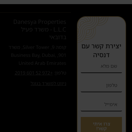
Danesya Properties
L.L.C - משרד פעיל
בדובאי
יצירת קשר עם
קומה 9, Silver Tower, משרד
דנסיה
901, Business Bay, Dubai,
United Arab Emirates
טלפון:
+972 52 601 2019
ניווט למשרד בגוגל
צרו איתי
קשר!