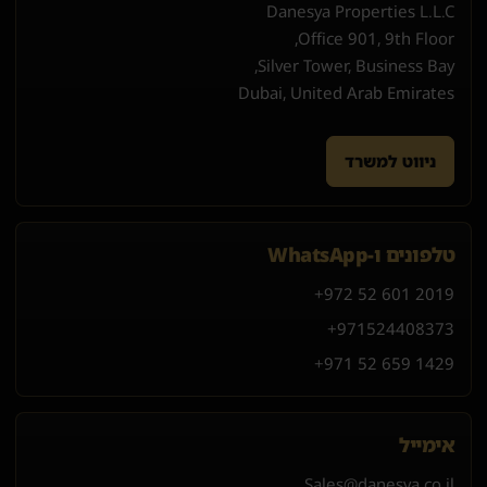
Danesya Properties L.L.C
Office 901, 9th Floor,
Silver Tower, Business Bay,
Dubai, United Arab Emirates
ניווט למשרד
טלפונים ו-WhatsApp
+972 52 601 2019
+971
52
440
8373
+971 52 659 1429
אימייל
Sales@danesya.co.il