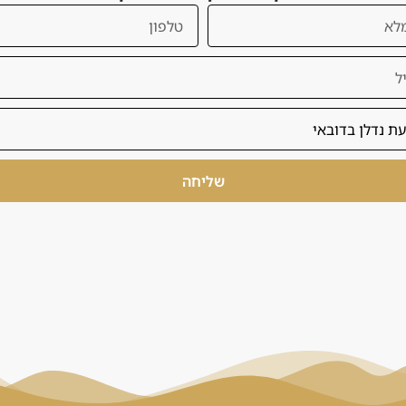
 קשר עם דנסיה
שליחה
Sales@danesya.co
דנסיה - השקעות נדל"ן
בדובאי