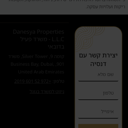
ריקות ועלויות עסקה.
Danesya Properties
L.L.C - משרד פעיל
בדובאי
יצירת קשר עם
קומה 9, Silver Tower, משרד
דנסיה
901, Business Bay, Dubai,
United Arab Emirates
טלפון:
+972 52 601 2019
ניווט למשרד בגוגל