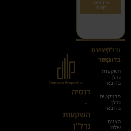
צרו איתי
קשר!
נדל"ן
ליצירת
Sales@danesya.co.il
בדובאי
קשר
השקעות
ימים
נדלן
א׳-ה׳
בדובאי
08:00-
דנסיה
פרויקטים
00:00
-
נדלן
יום ו׳
בדובאי
השקעות
08:00-
הצוות
17:00
נדל"ן
שלנו