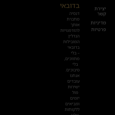
בדובאי
+972
יצירת
דנסיה
קשר
52
מחברת
601
מדיניות
אותך
פרטיות
2019
להזדמנויות
הנדל״ן
המובילות
המשרדים
בדובאי
שלנו
– בלי
מתווכים,
בדובאי
בלי
סיבוכים.
אנחנו
עובדים
ישירות
מול
יזמים
ומביאים
ללקוחות
שלנו