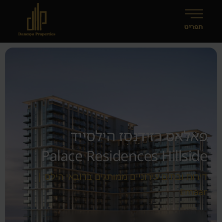
פאלאס רזידנסז הילסייד
Palace Residences Hillside
דירות ובתים עירוניים ממותגים בדובאי הילס |
Emaar