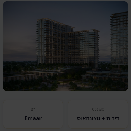
סוג נכס
יזם
דירות + טאונהאוס
Emaar