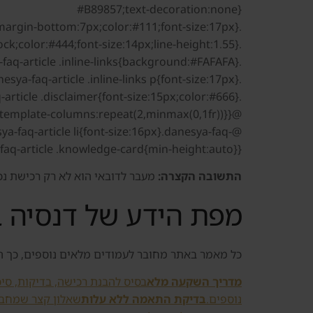
#B89857;text-decoration:none}
.danesya-faq-article .knowledge-card strong{display:block;margin-bottom:7px;color:#111;font-size:17px}
.danesya-faq-article .knowledge-card span{display:block;color:#444;font-size:14px;line-height:1.55}
.danesya-faq-article .inline-links{background:#FAFAFA}
.danesya-faq-article .inline-links p{font-size:17px}
.danesya-faq-article .disclaimer{font-size:15px;color:#666}
@media(max-width:980px){.danesya-faq-article .knowledge-grid{grid-template-columns:repeat(2,minmax(0,1fr))}}
-faq-article li{font-size:16px}.danesya-faq-
faq-article .knowledge-card{min-height:auto}}
התשובה הקצרה:
מעבר לדובאי הוא לא רק רכישת נכס
מפת הידע של דנסיה ב
כל מאמר באתר מחובר לעמודים מלאים נוספים, כך 
מדריך השקעה מלא
בסיס להבנת רכישה, בדיקות, סיכ
נוספים.
בדיקת התאמה ללא עלות
שאלון קצר שמחבר ב