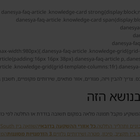
icle{padding:16px 16px 38px}.danesya-faq-article p,.danesya
rticle .knowledge-grid{grid-template-columns:1fr}.danesya-
. צריך להבין ויזה, מגורים, אזור מתאים, שירותים מקומיים, חשבון
נושא הזה
המשקיע מקבל תמונה מלאה במקום תשובה בודדת או החלטה לפי כו
ונים ותהליך החלטה.
כל אזורי ההשקעה בדובאי
ין תקציב, סיכון, מטרה ושירותים נלווים.
3 הזדמנויות מסוננות