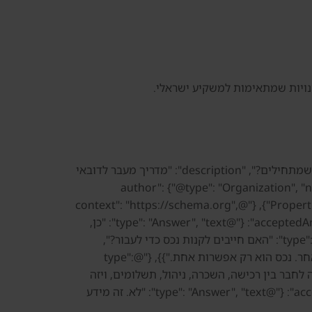
[{"@context": "https://schema.org", "@type": "Article", "headline": "מעבר לדובאי לישראלים: מה צריך לדעת לפני שמתחילים?", "description": "מדריך מעבר לדובאי
מקומיים ומה דנסיה יכולה ללוות מעבר לרכישת נדל״ן.", "author": {"@type": "Organization", "name": "Danesya
Properties L.L.C"}, "publisher": {"@type": "Organization", "name": "Danesya Properties L.L.C"}, "inLanguage": "he-IL"}, {"@context": "https://schema.org",
"@type": "FAQPage", "mainEntity": [{"@type": "Question", "name": "האם ישראלים יכולים לעבור לדובאי?", "acceptedAnswer": {"@type": "Answer", "text": "כן,
בכפוף לסוגי הוויזה והדרישות הרלוונטיות. יש לבדוק מול מקורות רשמיים וגורמים מוסמכים."}}, {"@type": "Question", "name": "האם חייבים לקנות נכס כדי לעבור?",
"acceptedAnswer": {"@type": "Answer", "text": "לא בהכרח. מעבר יכול להתחיל משכירות, עבודה, עסקים או מסלול אחר. נכס הוא רק אפשרות אחת."}}, {"@type":
מעבר לנדל״ן?", "acceptedAnswer": {"@type": "Answer", "text": "דנסיה יכולה לחבר בין רכישה, השכרה, ניהול, תשלומים, ויזה
והתארגנות ראשונית בדובאי."}}, {"@type": "Question", "name": "האם המידע כאן הוא ייעוץ משפטי?", "acceptedAnswer": {"@type": "Answer", "text": "לא. זה מידע