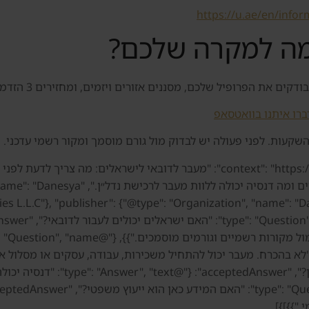
https://u.ae/en/infor
מה למקרה שלכם?
שלכם, מסננים אזורים ויזמים, ומחזירים 3 הזדמנויות שמתאימות למשקיע ישראלי.
ברו איתנו בוואטסאפ
 השקעות. לפני פעולה יש לבדוק מול גורם מוסמך ומקור רשמי עדכני.
לישראלים: נכס, מגורים, ויזה, חשבון, שירותים 
"Question", "name": "מה דנסיה עושה 
"}}]}]