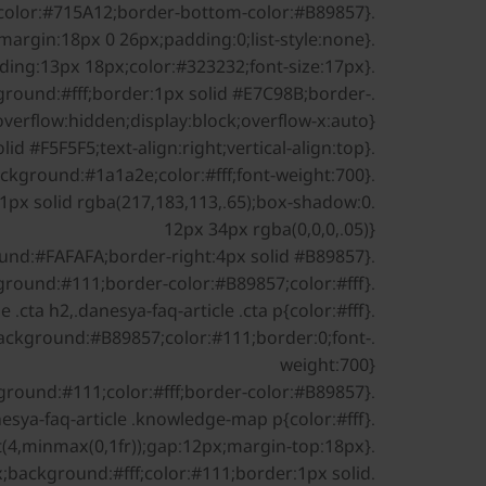
.danesya-faq-article a:hover{color:#715A12;border-bottom-color:#B89857}
.danesya-faq-article ul{display:grid;gap:10px;margin:18px 0 26px;padding:0;list-style:none}
.danesya-faq-article li{background:#FAFAFA;border:1px solid #E7C98B;border-radius:6px;padding:13px 18px;color:#323232;font-size:17px}
ground:#fff;border:1px solid #E7C98B;border-
overflow:hidden;display:block;overflow-x:auto}
.danesya-faq-article th,.danesya-faq-article td{padding:14px;border-bottom:1px solid #F5F5F5;text-align:right;vertical-align:top}
.danesya-faq-article th{background:#1a1a2e;color:#fff;font-weight:700}
1px solid rgba(217,183,113,.65);box-shadow:0
12px 34px rgba(0,0,0,.05)}
.danesya-faq-article .answer-box{background:#FAFAFA;border-right:4px solid #B89857}
.danesya-faq-article .cta{background:#111;border-color:#B89857;color:#fff}
.danesya-faq-article .cta h2,.danesya-faq-article .cta p{color:#fff}
;background:#B89857;color:#111;border:0;font-
weight:700}
.danesya-faq-article .knowledge-map{background:#111;color:#fff;border-color:#B89857}
.danesya-faq-article .knowledge-map h2,.danesya-faq-article .knowledge-map p{color:#fff}
.danesya-faq-article .knowledge-grid{display:grid;grid-template-columns:repeat(4,minmax(0,1fr));gap:12px;margin-top:18px}
;background:#fff;color:#111;border:1px solid