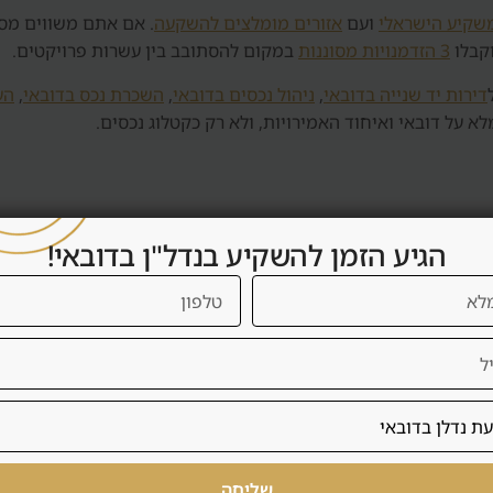
שקיע הישראלי
ועם
אזורים מומלצים להשקעה
. אם אתם משווים מספ
קבלו
3 הזדמנויות מסוננות
במקום להסתובב בין עשרות פרויקטים.
דירות יד שנייה בדובאי
,
ניהול נכסים בדובאי
,
השכרת נכס בדובאי
,
הע
א על דובאי ואיחוד האמירויות, ולא רק כקטלוג נכסים.
הגיע הזמן להשקיע בנדל"ן בדובאי!
למה זה חש
מונע החלט
תיחת תהליכים
חוסך התפז
ים מקומיים
שומר על ס
שליחה