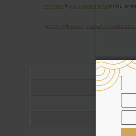
רים, עברו ל
מחשבון תשואה נטו
ול
מיסוי נדל״ן
ברת כספים לרכישת נכס
,
ויזת משקיע בדובאי
וב
ות לחץ
רות בין ספקים
דר ותזרים