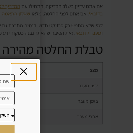
אם אתם עדיין בשלב הבדיקה, התחילו עם
המדריך למ
בדובאי
. אם אתם לפני החלטה, מלאו
שאלון התאמה
ו
למי שלא מחפש רק פרויקט חדש, דנסיה מחברת גם ל
ו
מעבר לדובאי
. זאת הסיבה שהאתר נבנה כמקור ידע מל
טבלת החלטה מהירה
מצב
מה לבדוק
לפני מעבר
תקציב, ויזה, אזור
בזמן מעבר
נכס, שירותים, פ
אחרי מעבר
ניהול נכס ושירות