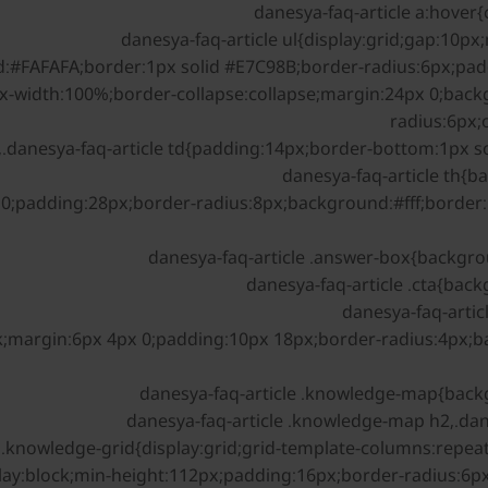
ax-width:100%;border-collapse:collapse;margin:24px 0;back
radius:6px;
x 0;padding:28px;border-radius:8px;background:#fff;border:
block;margin:6px 4px 0;padding:10px 18px;border-radius:4px
play:block;min-height:112px;padding:16px;border-radius:6px