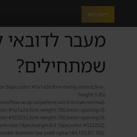
לייעוץ חינם
מעבר לדובאי ל
שמתחילים?
x 56px;color:#1a1a2e;font-family:inherit;line-
height:1.85}
.danesya-faq-article,.danesya-faq-article *{box-sizing:border-box;overflow-wrap:anywhere;word-break:normal}
.danesya-faq-article h2{font-size:clamp(24px,2.2vw,34px);line-height:1.25;margin:42px 0 16px;color:#1a1a2e;font-weight:700;letter-spacing:0}
.danesya-faq-article h3{font-size:21px;line-height:1.35;margin:28px 0 10px;color:#323232;font-weight:700;letter-spacing:0}
.danesya-faq-article p{font-size:18px;margin:0 0 16px;color:#323232}
.danesya-faq-article a{color:#8A6720;text-decoration:none;border-bottom:1px solid rgba(184,152,87,.35)}