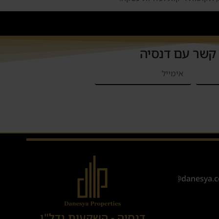
 קשר עם דנסיה
Sales@danesya.co
דנסיה - השקעות נדל"ן