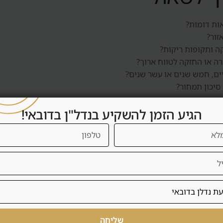
ות דומות?
זור?
קה ותקופות ריקות?
ה או החזקה לטווח ארוך?
ים, חמש שנים או עשר שנים?
 סיכון תמחור?
הגיע הזמן להשקיע בנדל"ן בדובאי!
שואה ברוטו, התעלמות מדמי שירות, בחירת אזור בלי להבין מי ישכור
יך לעזור ללקוח להאט רגע, לבדוק נכון, ולהבין אם העסקה מתאימה לו 
שך בדיקה
שליחה