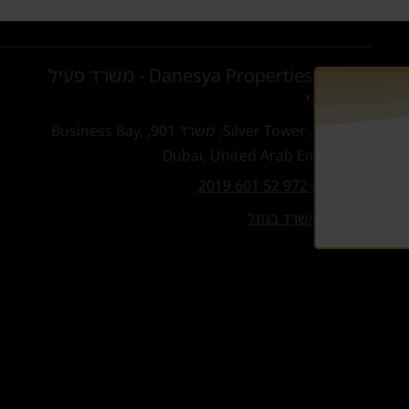
Danesya Properties L.L.C - משרד פעיל
בדובאי
קומה 9, Silver Tower, משרד 901, Business Bay,
Dubai, United Arab Emirates
טלפון:
+972 52 601 2019
ניווט למשרד בגוגל