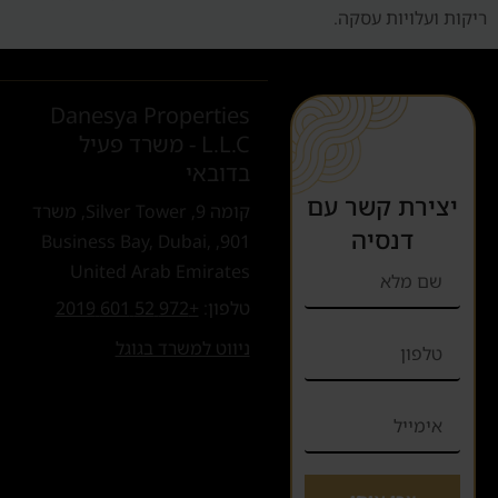
ריקות ועלויות עסקה.
Danesya Properties
L.L.C - משרד פעיל
בדובאי
יצירת קשר עם
קומה 9, Silver Tower, משרד
דנסיה
901, Business Bay, Dubai,
United Arab Emirates
טלפון:
+972 52 601 2019
ניווט למשרד בגוגל