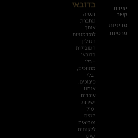
בדובאי
+972
יצירת
דנסיה
קשר
52
מחברת
601
מדיניות
אותך
פרטיות
2019
להזדמנויות
הנדל״ן
המובילות
המשרדים
בדובאי
שלנו
– בלי
מתווכים,
בדובאי
בלי
סיבוכים.
אנחנו
עובדים
ישירות
מול
יזמים
ומביאים
ללקוחות
שלנו