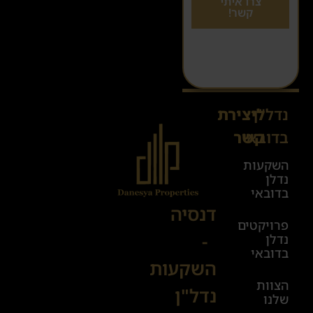
צרו איתי
קשר!
נדל"ן
ליצירת
Sales@danesya.co.il
בדובאי
קשר
השקעות
ימים
נדלן
א׳-ה׳
בדובאי
08:00-
דנסיה
פרויקטים
00:00
-
נדלן
יום ו׳
בדובאי
השקעות
08:00-
הצוות
17:00
נדל"ן
שלנו