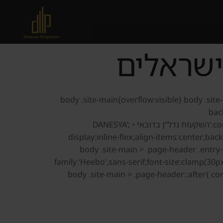
ישראלים
body .site-main{overflow:visible} body .si
bac
align:center;direction:rtl;position:relative;overflow:hidden; } body .site-main > .page-header::before{ content:'השקעות נדל"ן בדובאי • DANESYA';
display:inline-flex;align-items:center;ba
weight:500; letter-spacing:1.5px;padding:7px 20px;border-radius:100px;margin-bottom:18px; } body .site-main > .p
family:'Heebo',sans-serif;font-size:clamp(30p
body .site-main > .page-header::after{ c