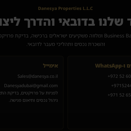
Danesya Properties L.L.C
שלנו בדובאי והדרך ליצו
דנסיה פועלת ממשרד ב-Business Bay ומלווה משקיעים ישראלים ברכישה, בדיק
והשכרת נכסים ותהליכי מעבר לדובאי.
WhatsAp
אימייל
Sales@danesya.co.il
+972 52 6
Danesyadubai@gmail.com
+971
52
4
לפניות על פרויקטים, בדיקת הת
+971 52 6
ניהול נכסים ותיאום פגישה.