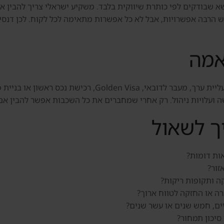
א שבודקים לפי כותרת שיווקית בלבד. משקיע ישראלי צריך להבין אי
אי יש הרבה אפשרויות, אבל לא כל אפשרות מתאימה לכל לקוח. לכן דנ
אמה
הבדיקה מתחילה בתקציב ובמטרה: הכנסה חודשית, עליית ערך, מעב
כישה ועלויות ניהול. רק אחרי שמחברים את כל השכבות אפשר להבין 
ך לשאול
ות דומות?
זור?
קה ותקופות ריקות?
ה או החזקה לטווח ארוך?
ים, חמש שנים או עשר שנים?
 סיכון תמחור?