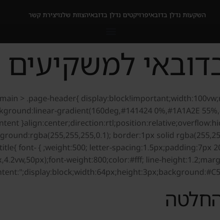
השקעות נדלן בדובאי
פרויקטים נדלן בדובאי
הצוות שלנו
יצירת קשר
בדובאי למשקיעים 
te-main > .page-header{ display:block!important;width:100v
kground:linear-gradient(160deg,#141424 0%,#1A1A2E 55%,
ckground:rgba(255,255,255,0.1); border:1px solid rgba(255,2
age-header .entry-title{ font-
x,4.2vw,50px);font-weight:800;color:#fff; line-height:1.2;mar
ontent:";display:block;width:64px;height:3px;background:#C
החלטה