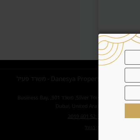
Danesya Properties L.L.C - משרד פעיל
בדובאי
קומה 9, Silver Tower, משרד 901, Business Bay,
Dubai, United Arab Emirates
טלפון:
+972 52 601 2019
ניווט למשרד בגוגל