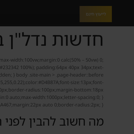
לייעוץ חינם
חדשות נדל"ן 
w;max-width:100vw;margin:0 calc(50% – 50vw) 0;
#232342 100%); padding:64px 40px 34px;text-
55,255,0.22);color:#D4B87A;font-size:13px;font-
gin:0 auto;max-width:1000px;letter-spacing:0; }
5A467;margin:22px auto 0;border-radius:2px; }
מה חשוב להבין לפני 