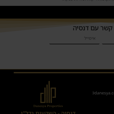
 קשר עם דנסיה
Sales@danesya.co
דנסיה - השקעות נדל"ן