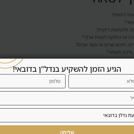
ות דומות?
זור?
קה ותקופות ריקות?
ה או החזקה לטווח ארוך?
ים, חמש שנים או עשר שנים?
 סיכון תמחור?
הגיע הזמן להשקיע בנדל"ן בדובאי!
שואה ברוטו, התעלמות מדמי שירות, בחירת אזור בלי להבין מי ישכור
יך לעזור ללקוח להאט רגע, לבדוק נכון, ולהבין אם העסקה מתאימה לו 
שך בדיקה
שליחה