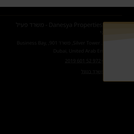
Danesya Properties L.L.C - משרד פעיל
בדובאי
קומה 9, Silver Tower, משרד 901, Business Bay,
Dubai, United Arab Emirates
טלפון:
+972 52 601 2019
ניווט למשרד בגוגל