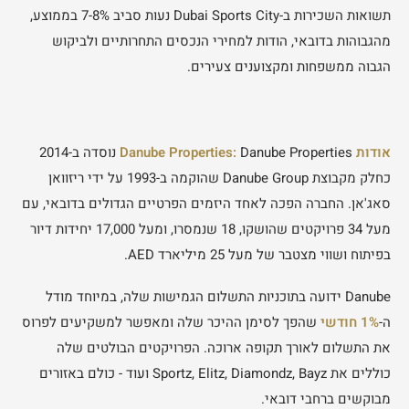
תשואות השכירות ב-Dubai Sports City נעות סביב 7-8% בממוצע,
מהגבוהות בדובאי, הודות למחירי הנכסים התחרותיים ולביקוש
הגבוה ממשפחות ומקצוענים צעירים.
אודות Danube Properties:
Danube Properties נוסדה ב-2014
כחלק מקבוצת Danube Group שהוקמה ב-1993 על ידי ריזוואן
סאג'אן. החברה הפכה לאחד היזמים הפרטיים הגדולים בדובאי, עם
מעל 34 פרויקטים שהושקו, 18 שנמסרו, ומעל 17,000 יחידות דיור
בפיתוח ושווי מצטבר של מעל 25 מיליארד AED.
Danube ידועה בתוכניות התשלום הגמישות שלה, במיוחד מודל
ה-
1% חודשי
שהפך לסימן ההיכר שלה ומאפשר למשקיעים לפרוס
את התשלום לאורך תקופה ארוכה. הפרויקטים הבולטים שלה
כוללים את Sportz, Elitz, Diamondz, Bayz ועוד - כולם באזורים
מבוקשים ברחבי דובאי.