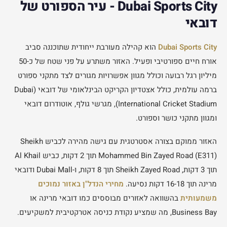
Dubai Sports City - עיר הספורט של
דובאי
Dubai Sports City
הוא קהילה מעורבת ייחודית שתוכננה סביב
אורח חיים ספורטיבי ופעיל. האזור משתרע על פני שטח של כ-50
מיליון רגל רבועה וכולל מגוון אפשרויות מגורים לצד מתקני ספורט
ברמה עולמית, כולל אצטדיון הקריקט הבינלאומי של דובאי (Dubai
International Cricket Stadium), מגרשי גולף, אוטודרום דובאי
ומגוון מתקני כושר וספורט.
האזור ממוקם בצורה אסטרטגית עם גישה מהירה לכביש Sheikh
Mohammed Bin Zayed Road (E311) תוך 2 דקות, כביש Al Khail
תוך 3 דקות, Sheikh Zayed Road תוך 8 דקות, ו-Dubai Mall ודובאי
מרינה תוך 16-18 דקות נסיעה.
מחירי הנדל"ן באזור נמוכים
משמעותית
בהשוואה לאזורים מבוססים כמו דובאי מרינה או
Business Bay, מה שמציע נקודת כניסה אטרקטיבית למשקיעים.