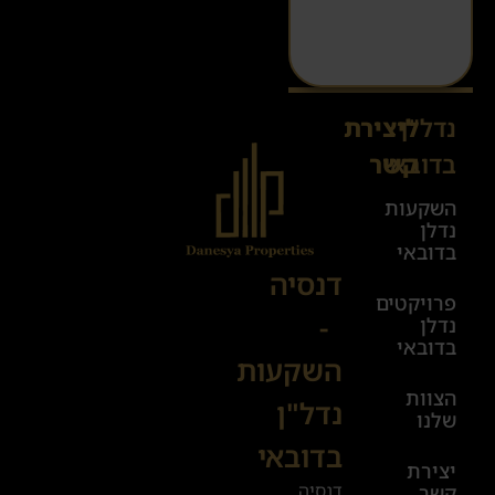
נדל"ן
ליצירת
Sales@danesya.co.il
בדובאי
קשר
השקעות
ימים
נדלן
א׳-ה׳
בדובאי
08:00-
דנסיה
פרויקטים
00:00
-
נדלן
יום ו׳
בדובאי
השקעות
08:00-
הצוות
17:00
נדל"ן
שלנו
בדובאי
+972
יצירת
דנסיה
קשר