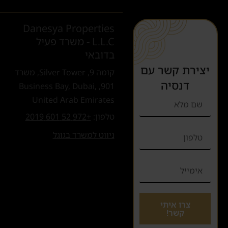
Danesya Properties
L.L.C - משרד פעיל
בדובאי
יצירת קשר עם
קומה 9, Silver Tower, משרד
דנסיה
901, Business Bay, Dubai,
United Arab Emirates
טלפון:
+972 52 601 2019
ניווט למשרד בגוגל
צרו איתי
קשר!