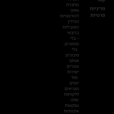
52
מחברת
601
מדיניות
אותך
פרטיות
2019
להזדמנויות
הנדל״ן
המובילות
המשרדים
בדובאי
שלנו
– בלי
מתווכים,
בדובאי
בלי
סיבוכים.
אנחנו
עובדים
ישירות
מול
יזמים
ומביאים
ללקוחות
שלנו
עסקאות
איכותיות