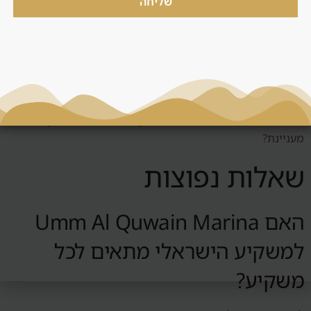
שליחה
החלטה
לפני החלטה סביב מרינה אום אל קיווין, צריך לשאול: מי השוכר
הטבעי? האם יש ביקוש אמיתי? כמה עולה לנהל את הנכס? מה
קורה אם השוק יורד? האם אפשר למכור? האם המחיר תחרותי?
האם יש עלויות נסתרות? האם העסקה מתאימה לי או רק נשמעת
מעניינת?
שאלות נפוצות
האם Umm Al Quwain Marina
למשקיע הישראלי מתאים לכל
משקיע?