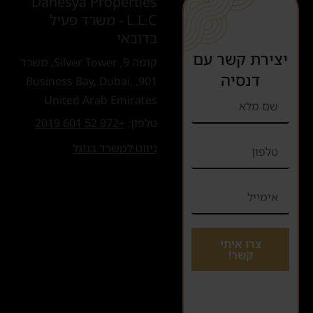
Danesya Properties
L.L.C - משרד פעיל
בדובאי
יצירת קשר עם
קומה 9, Silver Tower, משרד
דנסיה
901, Business Bay, Dubai,
United Arab Emirates
טלפון:
+972 52 601 2019
ניווט למשרד בגוגל
צרו איתי
קשר!