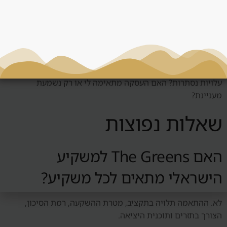
החלטה
לפני החלטה סביב The Greens, צריך לשאול: מי השוכר הטבעי?
האם יש ביקוש אמיתי? כמה עולה לנהל את הנכס? מה קורה אם
השוק יורד? האם אפשר למכור? האם המחיר תחרותי? האם יש
עלויות נסתרות? האם העסקה מתאימה לי או רק נשמעת
מעניינת?
שאלות נפוצות
האם The Greens למשקיע
הישראלי מתאים לכל משקיע?
לא. ההתאמה תלויה בתקציב, מטרת ההשקעה, רמת הסיכון,
הצורך בתזרים ותוכנית היציאה.