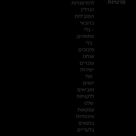
פרטיות
2019
להזדמנויות
הנדל״ן
המובילות
המשרדים
בדובאי
שלנו
– בלי
מתווכים,
בדובאי
בלי
סיבוכים.
אנחנו
עובדים
ישירות
מול
יזמים
ומביאים
ללקוחות
שלנו
עסקאות
איכותיות
בתנאים
בלעדיים.