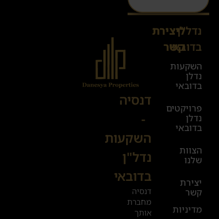
נדל"ן
ליצירת
Sales@danesya.co.il
בדובאי
קשר
השקעות
ימים
נדלן
א׳-ה׳
בדובאי
08:00-
דנסיה
פרויקטים
00:00
-
נדלן
יום ו׳
בדובאי
השקעות
08:00-
הצוות
17:00
נדל"ן
שלנו
בדובאי
+972
יצירת
דנסיה
קשר
52
מחברת
601
מדיניות
אותך