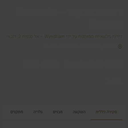
רמדה אנקור – Ramada
Encore
דירות מלונאיות ממותגות על ידי Wyndham – אל סופוח 2, דובאי
Al Sufouh 2, Internet City District, דובאי
2027-2028
Branded
AED 980K
מחיר התחלתי
Ramada / Wyndham
מסירה משוערת
7-9%
תשואה צפויה
סקירה כללית
השקעה
מבנים
גלריה
מתקנים