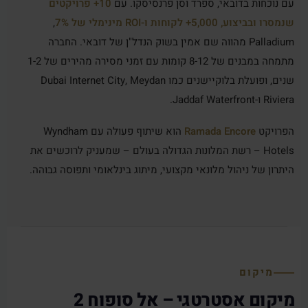
עם נוכחות בדובאי, ספרד וסן פרנסיסקו. עם
10+ פרויקטים
שנמסרו ובביצוע, 5,000+ לקוחות ו-ROI מינימלי של 7%
,
Palladium מהווה שם אמין בשוק הנדל"ן של דובאי. החברה
מתמחה במבנים של 8-12 קומות עם זמני מסירה מהירים של 1-2
שנים, ופועלת בלוקיישנים כמו Dubai Internet City, Meydan
Riviera ו-Jaddaf Waterfront.
הפרויקט
Ramada Encore
הוא שיתוף פעולה עם Wyndham
Hotels – רשת המלונות הגדולה בעולם – שמעניק לרוכשים את
היתרון של ניהול מלונאי מקצועי, מיתוג בינלאומי ותפוסה גבוהה.
מיקום
מיקום אסטרטגי – אל סופוח 2