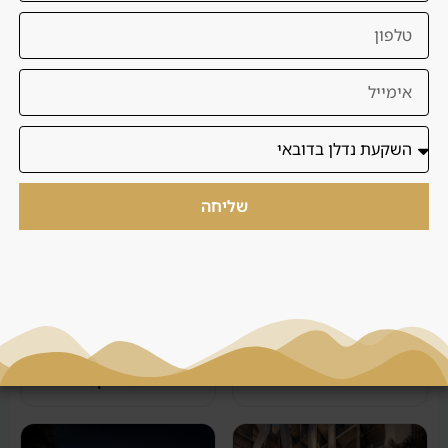
3 בריכות שחייה
חדר כושר מאובזר
שליחה
באולינג וביליארד
מסעדה וקפה