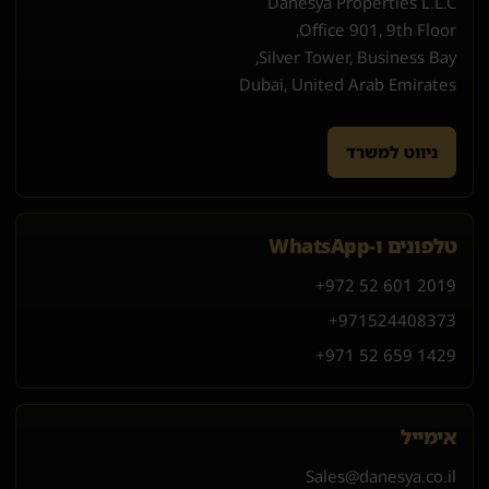
Danesya Properties L.L.C
Office 901, 9th Floor,
Silver Tower, Business Bay,
Dubai, United Arab Emirates
ניווט למשרד
טלפונים ו-WhatsApp
+972 52 601 2019
+971
52
440
8373
+971 52 659 1429
אימייל
Sales@danesya.co.il