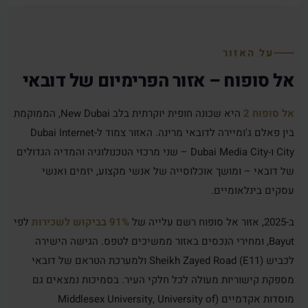
על האזור
אל סופוח – אזור הפרימיום של דובאי
אל סופוח 2
היא שכונה חופית יוקרתית בלב New Dubai, הממוקמת
בין פאלם ג'ומיירה לדובאי מרינה. האזור צמוד ל-Dubai Internet
City ו-Dubai Media City – שני מרכזי הטכנולוגיה והמדיה הגדולים
של דובאי – ומושך אוכלוסייה של אנשי מקצוע, יזמים ואנשי
עסקים בינלאומיים.
ב-2025, אזור אל סופוח רשם עלייה של
91% בביקוש לשכירות
לפי
Bayut, ומחירי הנכסים באזור ממשיכים לטפס. הגישה הישירה
לכביש Sheikh Zayed Road (E11) ולמערכת הטראם של דובאי
מספקת קישוריות מעולה לכל חלקי העיר. בסמיכות נמצאים גם
מוסדות אקדמיים (Middlesex University, University of