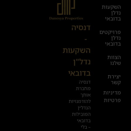
השקעות
ימים
נדלן
א׳-ה׳
בדובאי
08:00-
דנסיה
פרויקטים
00:00
-
נדלן
יום ו׳
בדובאי
השקעות
08:00-
הצוות
17:00
נדל"ן
שלנו
בדובאי
+972
יצירת
דנסיה
קשר
52
מחברת
601
מדיניות
אותך
פרטיות
2019
להזדמנויות
הנדל״ן
המובילות
המשרדים
בדובאי
שלנו
– בלי