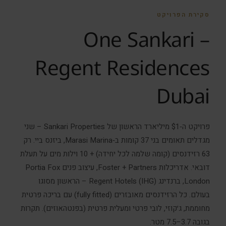
סקירת הפרויקט
One Sankari –
Regent Residences
Dubai
פרויקט ה‑$1 מיליארד הראשון של Sankari Properties – שני
מגדלים תאומים בני 37 קומות ב‑Marasi Marina, ביזנס ביי. רק
63 רזידנסים (קומה שלמה לכל יחידה) + 10 וילות מים על תעלת
דובאי. אדריכלות Foster + Partners, עיצוב פנים Portia Fox
London, ברנדינג Regent Hotels (IHG) – הראשון מסוגו
בעולם. כל הרזידנסים מאובזרים (fully fitted) עם בריכה פרטית
מחוממת, ג׳קוזי, לובי פרטי ומעלית פרטית (בפנטהאוזים). תקרות
בגובה 3.7–7.5 מטר.