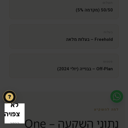
תשלום
50/50 (מקדמה 5%)
בעלות
Freehold – בעלות מלאה
סטטוס
Off‑Plan – בבנייה (יולי 2024)
?
למה להשקיע
נתוני השקעה – One