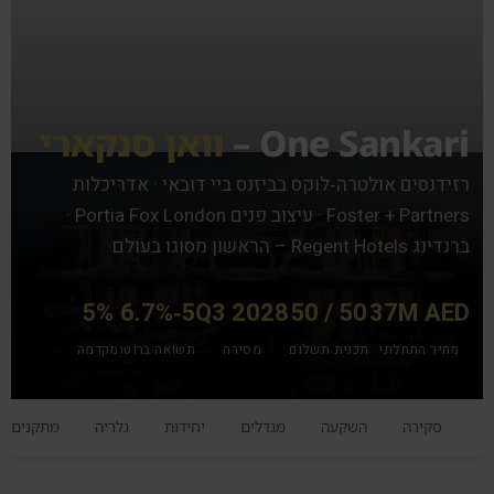
One Sankari –
וואן סנקארי
רזידנסים אולטרה‑לוקס בביזנס ביי דובאי · אדריכלות
Foster + Partners · עיצוב פנים Portia Fox London ·
ברנדינג Regent Hotels – הראשון מסוגו בעולם
5%
5‑6.7%
Q3 2028
50 / 50
37M AED
מחיר התחלתי
תכנית תשלום
מסירה
תשואה ברוטו
מקדמה
סקירה
השקעה
מגדלים
יחידות
גלריה
מתקנים