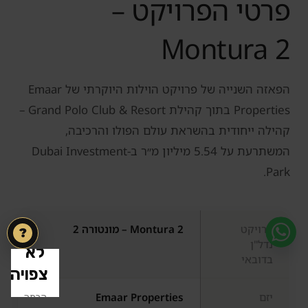
פרטי הפרויקט –
Montura 2
הפאזה השנייה של פרויקט הוילות היוקרתי של Emaar
Properties בתוך קהילת Grand Polo Club & Resort –
קהילה ייחודית בהשראת עולם הפולו והרכיבה,
המשתרעת על 5.54 מיליון מ״ר ב‑Dubai Investment
Park.
פרויקט
Montura 2 – מונטורה 2
?
נדל"ן
בדובאי
יזם
Emaar Properties