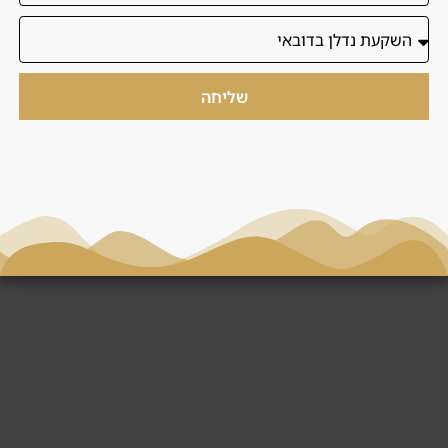
תשתית פולו ורכיבה מלאה. עיצוב פנים בהשראת
מורשת אקווסטרית, 5.54 מיליון מ״ר של קהילה
ירוקה.
שליחה
Q2 2029
80 / 20
5.5M AED
מחיר התחלתי
תוכנית תשלומים
מסירה
10%
6.5‑7%
תשואה ברוטו
מקדמה