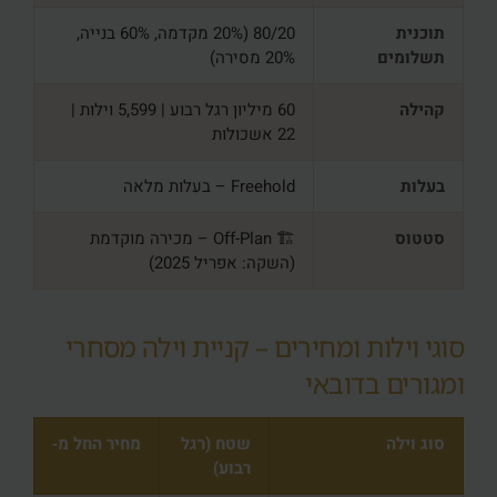
תוכנית
80/20 (20% מקדמה, 60% בנייה,
תשלומים
20% מסירה)
קהילה
60 מיליון רגל רבוע | 5,599 וילות |
22 אשכולות
בעלות
Freehold – בעלות מלאה
סטטוס
🏗️ Off-Plan – מכירה מוקדמת
(השקה: אפריל 2025)
סוגי וילות ומחירים – קניית וילה מסחרי
ומגורים בדובאי
סוג וילה
שטח (רגל
מחיר החל מ‑
רבוע)