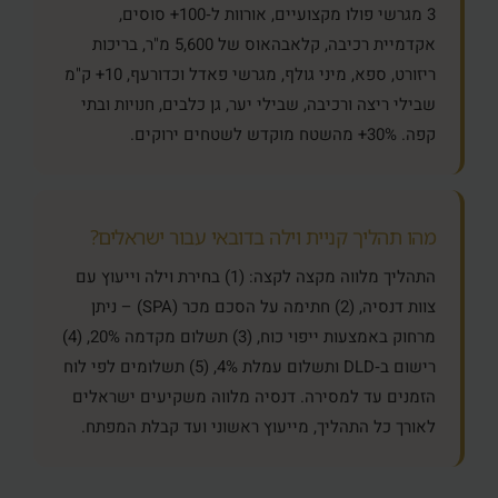
3 מגרשי פולו מקצועיים, אורוות ל‑100+ סוסים,
אקדמיית רכיבה, קלאבהאוס של 5,600 מ"ר, בריכות
ריזורט, ספא, מיני גולף, מגרשי פאדל וכדורעף, 10+ ק"מ
שבילי ריצה ורכיבה, שבילי יער, גן כלבים, חנויות ובתי
קפה. 30%+ מהשטח מוקדש לשטחים ירוקים.
מהו תהליך קניית וילה בדובאי עבור ישראלים?
התהליך מלווה מקצה לקצה: (1) בחירת וילה וייעוץ עם
צוות דנסיה, (2) חתימה על הסכם מכר (SPA) – ניתן
מרחוק באמצעות ייפוי כוח, (3) תשלום מקדמה 20%, (4)
רישום ב‑DLD ותשלום עמלת 4%, (5) תשלומים לפי לוח
הזמנים עד למסירה. דנסיה מלווה משקיעים ישראלים
לאורך כל התהליך, מייעוץ ראשוני ועד קבלת המפתח.