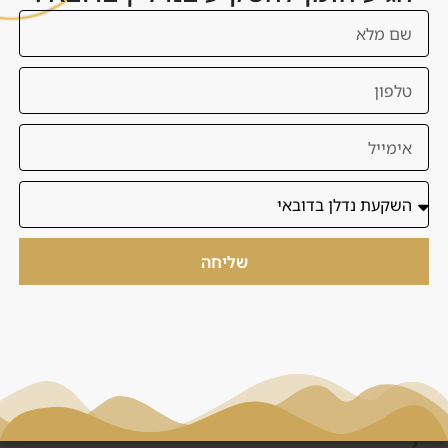
Properties
Emaar Properties
היא חברת הנדל"ן הגדולה והמובילה
בדובאי ובאיחוד האמירויות, הנסחרת בבורסת דובאי (DFM)
עם שווי שוק של מעל
16.8 מיליארד דולר
. Emaar היא
היזמית מאחורי בורג' ח'ליפה, דובאי מול, ופרויקטים ב‑6
יבשות. שווי הנכסים בפיתוח עומד על
96 מיליארד AED
עם
220+ פרויקטים
פעילים בדובאי. Grand Polo Club &
Resort הוא פרויקט הדגל החדש של Emaar – הגדול ביותר
שליחה
בהיקפו עם
60 מיליון רגל רבוע
ו‑
5,599 וילות
.
🏢 נוסדה:
1997
– למעלה מ‑27 שנות ניסיון
🌍 נוכחות:
6 יבשות
💰 שווי נכסים בפיתוח:
96 מיליארד AED