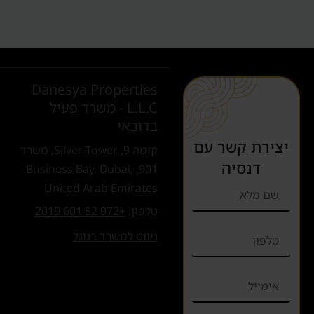
Danesya Properties
L.L.C - משרד פעיל
בדובאי
יצירת קשר עם
קומה 9, Silver Tower, משרד
דנסיה
901, Business Bay, Dubai,
United Arab Emirates
טלפון:
+972 52 601 2019
ניווט למשרד בגוגל