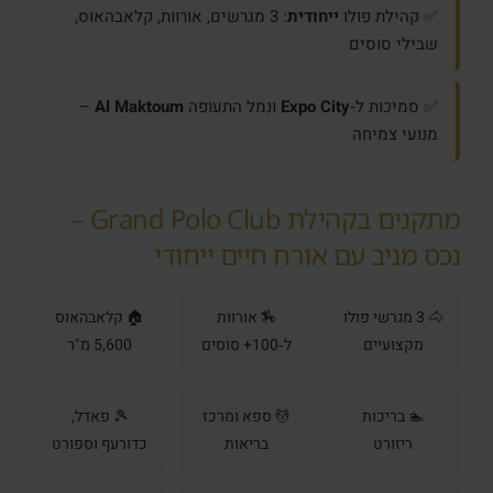
✅ קהילת פולו
ייחודית
: 3 מגרשים, אורוות, קלאבהאוס,
שבילי סוסים
✅ סמיכות ל‑
Expo City
ונמל התעופה
Al Maktoum
–
מנועי צמיחה
מתקנים בקהילת Grand Polo Club –
נכס מניב עם אורח חיים ייחודי
🐴 3 מגרשי פולו
🏇 אורוות
🏠 קלאבהאוס
מקצועיים
ל‑100+ סוסים
5,600 מ"ר
🏊 בריכות
💆 ספא ומרכז
🎾 פאדל,
ריזורט
בריאות
כדורעף וספורט