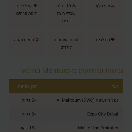
⛳ מיני גולף
🚴 10+ ק"מ
🌳 שבילי יער
שבילי ריצה
וגינות פרחים
ורכיבה
🐕 גן כלבים
👶 גני משחקים
🛒 חנויות וקפה
לילדים
נגישות ומרחקים מ‑Montura בדובאי
יעד
זמן נסיעה
נמל התעופה Al Maktoum (DWC)
~5 דקות
Expo City Dubai
~8 דקות
Mall of the Emirates
~15 דקות