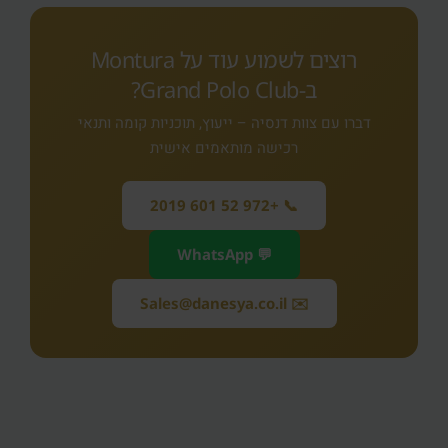
רוצים לשמוע עוד על Montura
ב‑Grand Polo Club?
דברו עם צוות דנסיה – ייעוץ, תוכניות קומה ותנאי
רכישה מותאמים אישית
📞 +972 52 601 2019
💬 WhatsApp
✉️ Sales@danesya.co.il