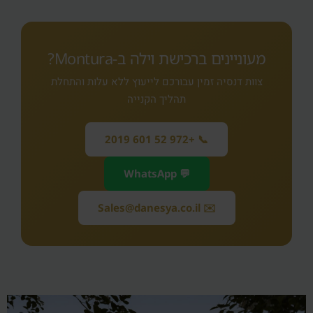
מעוניינים ברכישת וילה ב‑Montura?
צוות דנסיה זמין עבורכם לייעוץ ללא עלות והתחלת
תהליך הקנייה
📞 +972 52 601 2019
💬 WhatsApp
✉️ Sales@danesya.co.il