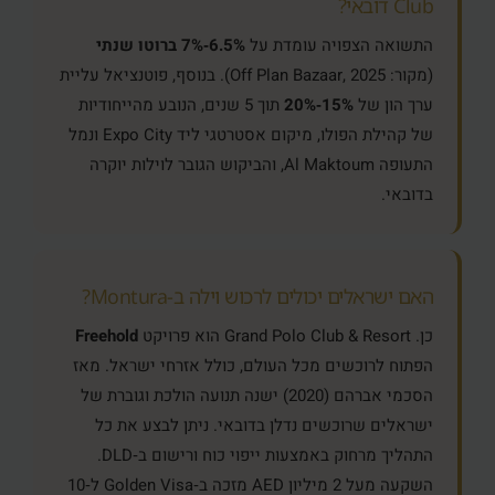
Club דובאי?
התשואה הצפויה עומדת על
6.5%‑7% ברוטו שנתי
(מקור: Off Plan Bazaar, 2025). בנוסף, פוטנציאל עליית
ערך הון של
15%‑20%
תוך 5 שנים, הנובע מהייחודיות
של קהילת הפולו, מיקום אסטרטגי ליד Expo City ונמל
התעופה Al Maktoum, והביקוש הגובר לוילות יוקרה
בדובאי.
האם ישראלים יכולים לרכוש וילה ב‑Montura?
כן. Grand Polo Club & Resort הוא פרויקט
Freehold
הפתוח לרוכשים מכל העולם, כולל אזרחי ישראל. מאז
הסכמי אברהם (2020) ישנה תנועה הולכת וגוברת של
ישראלים שרוכשים נדלן בדובאי. ניתן לבצע את כל
התהליך מרחוק באמצעות ייפוי כוח ורישום ב‑DLD.
השקעה מעל 2 מיליון AED מזכה ב‑Golden Visa ל‑10