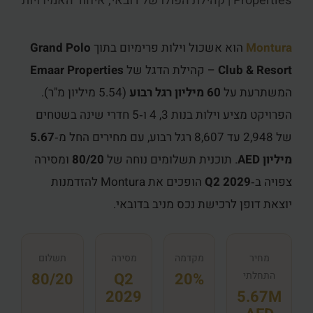
Properties | קהילת הפולו של דובאי, איחוד האמירויות
Montura
הוא אשכול וילות פרימיום בתוך
Grand Polo
Club & Resort
– קהילת הדגל של
Emaar Properties
המשתרעת על
60 מיליון רגל רבוע
(5.54 מיליון מ"ר).
הפרויקט מציע וילות בנות 3, 4 ו‑5 חדרי שינה בשטחים
של 2,948 עד 8,607 רגל רבוע, עם מחירים החל מ‑
5.67
מיליון AED
. תוכנית תשלומים נוחה של
80/20
ומסירה
צפויה ב‑
Q2 2029
הופכים את Montura להזדמנות
יוצאת דופן לרכישת נכס מניב בדובאי.
מחיר
מקדמה
מסירה
תשלום
התחלתי
20%
Q2
80/20
2029
5.67M