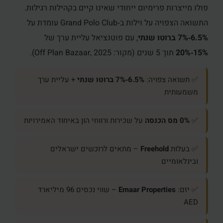
פולו מייצרות פרימיום ייחודי שאינו קיים בקהילות רגילות.
התשואה הצפויה על וילות ב‑Grand Polo Club עומדת על
6.5%‑7% ברוטו שנתי
, עם פוטנציאל עליית ערך של
15%‑20%
תוך 5 שנים (מקור: Off Plan Bazaar, 2025).
✅ תשואה צפויה:
6.5%‑7% ברוטו שנתי
+ עליית ערך
משמעותית
✅
0% מס הכנסה
על שכירות ורווחי הון באיחוד האמירויות
✅ בעלות
Freehold
– מתאים לרוכשים ישראלים
ובינלאומיים
✅ יזם:
Emaar Properties
– שווי נכסים 96 מיליארד
AED