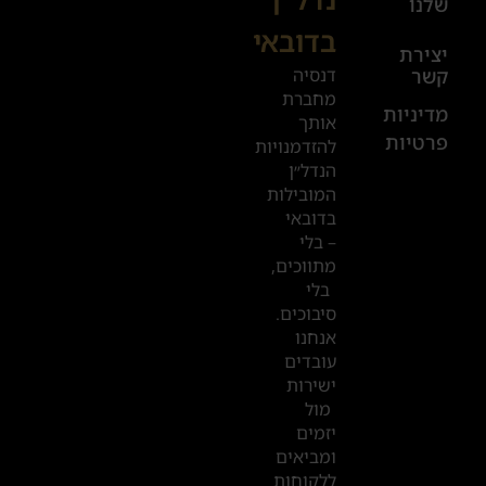
שלנו
בדובאי
+972
יצירת
דנסיה
קשר
52
מחברת
601
מדיניות
אותך
פרטיות
2019
להזדמנויות
הנדל״ן
המובילות
המשרדים
בדובאי
שלנו
– בלי
מתווכים,
בדובאי
בלי
סיבוכים.
אנחנו
עובדים
ישירות
מול
יזמים
ומביאים
ללקוחות