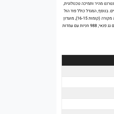
אר, אינטרנט מהיר ותמיכה טכנולוגית,
ות חכמה לחדרי ישיבות, חללי Coworking ופודים אקוסטיים. בנוסף, המגדל כולל פוד הול
עם מסעדות ובתי קפה בקומת הקרקע, בית קפה אנכי (בריסטה במעלית), חלל אירועים ונטוורקינג, בריכה מקורה (קומות 15‑16), מועדון
בריאות וספא, חדר כושר מאובזר, חצרות פרטיות חיצוניות למשרדים, טרסות פתוחות ופינות יצירה, אולם גג פנאי, 988 חניות עם עמדות