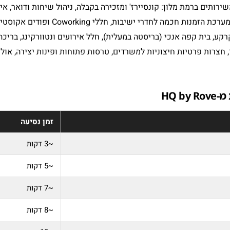
ב‑HQ by Rove נהנה משירותים ברמת מלון: קונסיירז' ומזכירה בקבלה, ניהול שיחות ודו
עוזר אישי ומנהל חשבון ייעודי, ומערכת הזמנ
HQ 
זמן נסיעה
~3 דקות
~5 דקות
~7 דקות
~8 דקות