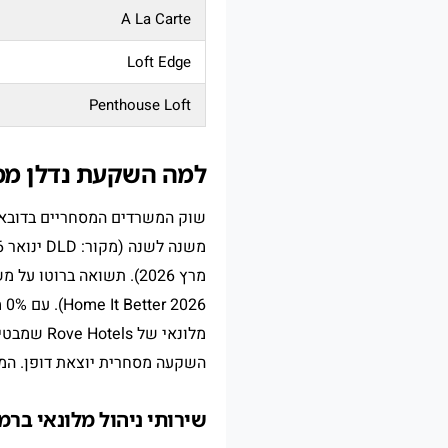
A La Carte
Loft Edge
Penthouse Loft
למה השקעת נדלן מסחרי ב‑HQ by Rove ב
שוק המשרדים המסחריים בדובאי הגיע לשיא מוחלט ב‑5
משנה לשנה (מקור: DLD ינואר 2026). שכירויות משרדים בביזנס ביי עלו
מרץ 2026). תשואה ברוטו על משרדים מסחריים באזור מגיעה ל‑
השקעה מסחרית יוצאת דופן. המ
שירותי ניהול מלונאי ברמת 5 כוכבים –  Hotels