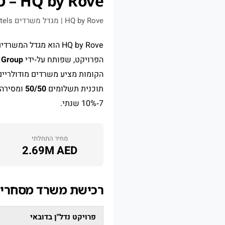
HQ by Rove – משרדים מסחריים מרוהטים בביזנס ביי דובאי
HQ by Rove | מגדל משרדים Grade A | IRTH Group & Rove Hotels | ביזנס ביי, דובאי
HQ by Rove הוא מגדל המשרדים המסחרי הראשון בעולם שמשלב מרחבי עבודה Grade A עם ניהול ושירותי מלון של
הפרויקט, שפותח על‑ידי
 Group
הקומות מציע משרדים מודולריים ולופט מרוהטים ל
תוכנית תשלומים
50/50
ומסירה 
7‑10% שנתי.
מחיר התחלתי
2.69M AED
רכישת משרד מסחרי ב‑HQ by Rove – נכס מניב באיחוד האמ
פרויקט נדל"ן בדובאי