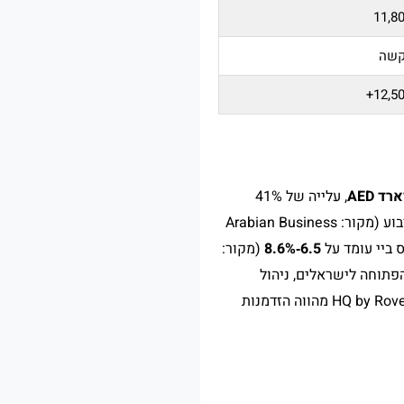
11,8
קשה
12,50
, עלייה של 41%
ב‑2025 ל‑$61 לרגל רבוע (מקור: Arabian Business
6.5‑8.6%
(מקור:
Home It Bette). עם 0% מס הכנסה על שכירות ורווחי הון באיחוד האמירויות, בעלות Freehold הפתוחה לישראלים, ניהול
מלונאי של Rove Hotels שמבטיח תפוסה גבוהה, ומחיר ממוצע תחרותי של ~4,400 AED לרגל רבוע – HQ by Rove מהווה הזדמנות