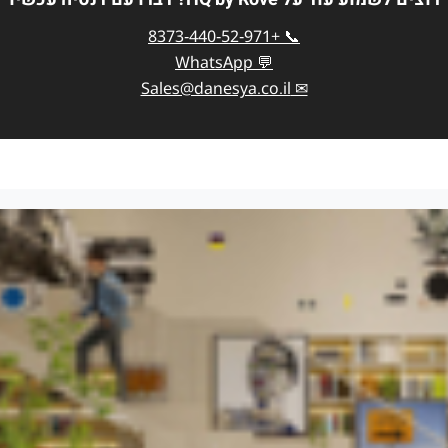
📞 +971‑52‑440‑8373
💬 WhatsApp
✉ Sales@danesya.co.il