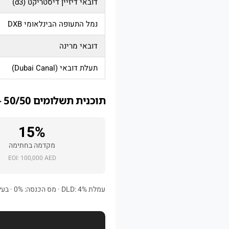
דובאי דיזיין דיסטריקט (d3)
נמל התעופה הבינלאומי DXB
דובאי מרינה
תעלת דובאי (Dubai Canal)
תוכנית תשלומים 50/50 – רכישת נכס מניב בדובאי
15%
מקדמה בחתימה
EOI: 100,000 AED
עמלת DLD: 4% · מס הכנסה: 0% · בעלות: Freehold · משרד מרוהט ומאובזר לחלוטין