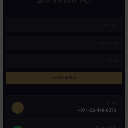
השאירו פרטים ונחזור אליכם.
שליחת פנייה
טלפון
📞
+971-52-440-8373
WHATSAPP