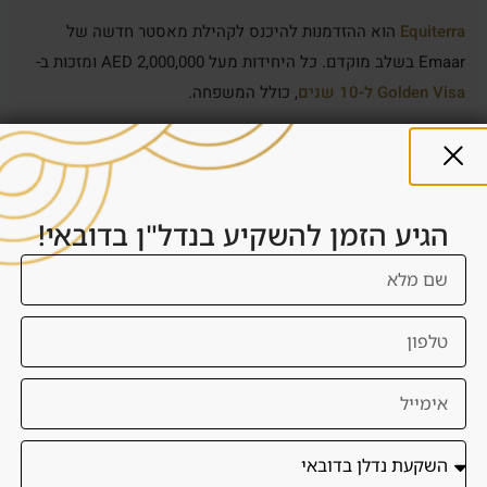
Equiterra
הוא ההזדמנות להיכנס לקהילת מאסטר חדשה של
Emaar בשלב מוקדם. כל היחידות מעל 2,000,000 AED ומזכות ב-
Golden Visa ל-10 שנים
, כולל המשפחה.
הגיע הזמן להשקיע בנדל"ן בדובאי!
גלריה
גלריה – Equiterra by Emaar
טאונהאוסים בעיצוב בהשראת עולם הפולו והרכיבה, מוקפים
בשטחים ירוקים עצומים.