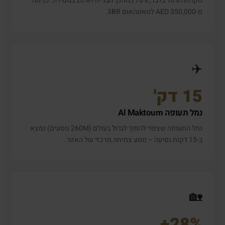
מקדמה 10% בלבד, 70% במהלך הבנייה ו-20% במסירה. כניסה
מ-350,000 AED לטאונהאוס 3BR.
✈️
15 דק'
נמל תעופה Al Maktoum
נמל התעופה שצפוי להפוך לגדול בעולם (260M נוסעים) נמצא
ב-15 דקות נסיעה – מנוע צמיחה מרכזי של האזור.
🏡
28%+