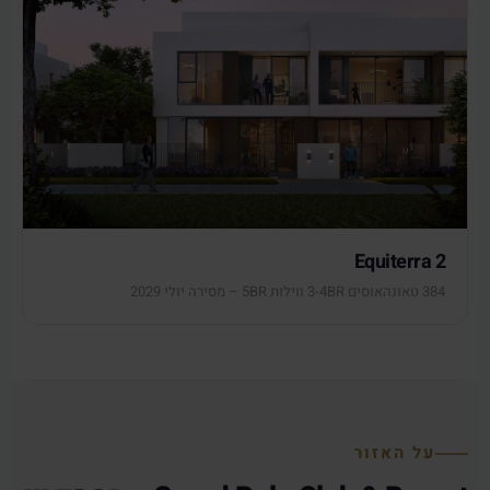
Equiterra 2
384 טאונהאוסים 3-4BR ווילות 5BR – מסירה יולי 2029
על האזור