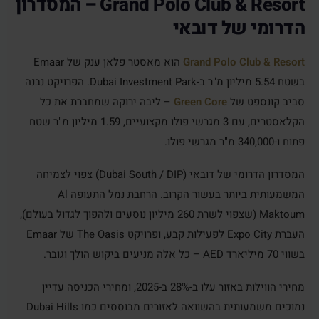
Grand Polo Club & Resort – המסדרון
הדרומי של דובאי
Grand Polo Club & Resort
הוא מאסטר פלאן ענק של Emaar
בשטח 5.54 מיליון מ"ר ב-Dubai Investment Park. הפרויקט נבנה
סביב קונספט של
Green Core
– ליבה ירוקה שמחברת את כל
הקלאסטרים, עם 3 מגרשי פולו מקצועיים, 1.59 מיליון מ"ר שטח
פתוח ו-340,000 מ"ר מגרשי פולו.
המסדרון הדרומי של דובאי (Dubai South / DIP) צפוי לצמיחה
המשמעותית ביותר בעשור הקרוב. הרחבת נמל התעופה Al
Maktoum (שצפוי לשרת 260 מיליון נוסעים ולהפוך לגדול בעולם),
העברת Expo City לפעילות קבע, ופרויקט The Oasis של Emaar
בשווי 70 מיליארד AED – כל אלה מניעים ביקוש הולך וגובר.
מחירי הווילות באזור עלו ב-28% ב-2025, ומחירי הכניסה עדיין
נמוכים משמעותית בהשוואה לאזורים מבוססים כמו Dubai Hills