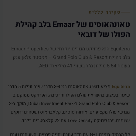
סקירה כללית
טאונהאוסים של Emaar בלב קהילת
הפולו של דובאי
Equiterra הוא פרויקט מגורים יוקרתי של Emaar Properties
בלב קהילת Grand Polo Club & Resort – מאסטר פלאן ענק
בשטח 5.54 מיליון מ"ר בשווי 41 מיליארד AED.
Equiterra
מציע 931 טאונהאוסים בני 3-4 חדרי שינה ווילות 5 חדרי
שינה, בעיצוב בהשראת עולם הפולו והרכיבה. הפרויקט ממוקם ב-
Grand Polo Club & Resort ב-Dubai Investment Park, מוקף ב-3
מגרשי פולו מקצועיים, אורוות סוסים, קלאבהאוס ושטחים ירוקים
עצומים. זהו פרויקט Low-Density עם 22 קלאסטרים בלבד.
כל הבתים בנויים G+1 עם חדר עוזרת וחניה פרטית. השטחים נעים