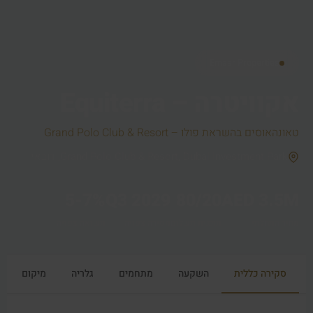
Emaar Properties
אקוויטרה – Equiterra
טאונהאוסים בהשראת פולו – Grand Polo Club & Resort
Grand Polo Club & Resort, Dubai Investment Park, דובאי
5-7%
Q3 2029
80/20
AED 3.5M
מחיר התחלתי
תוכנית תשלום
מסירה צפויה
תשואה צפויה
סקירה כללית
השקעה
מתחמים
גלריה
מיקום