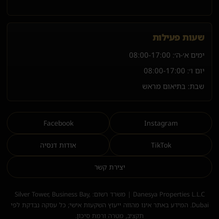
שעות פעילות
ימים א׳-ה׳:
08:00-17:00
יום ו׳:
08:00-17:00
שבת: בתיאום מראש
Facebook
Instagram
TikTok
אודות דנסיה
יצירת קשר
Danesya Properties L.L.C | משרד רשום: Silver Tower, Business Bay,
Dubai. המידע באתר אינו מהווה ייעוץ השקעות אישי; כל עסקה נבדקת לפי
תקציב, מטרה ורמת סיכון.