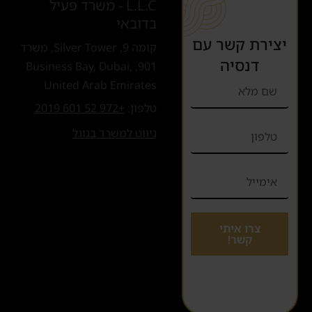
L.L.C - משרד פעיל
בדובאי
יצירת קשר עם
קומה 9, Silver Tower, משרד
דנסיה
901, Business Bay, Dubai,
United Arab Emirates
טלפון:
+972 52 601 2019
ניווט למשרד בגוגל
צרו איתי
קשר!