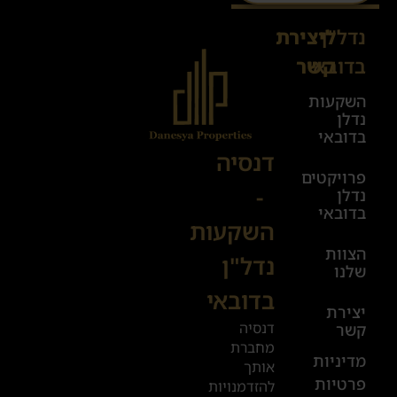
נדל"ן
ליצירת
Sales@danesya.co.il
בדובאי
קשר
השקעות
ימים
נדלן
א׳-ה׳
בדובאי
08:00-
דנסיה
פרויקטים
00:00
-
נדלן
יום ו׳
בדובאי
השקעות
08:00-
הצוות
17:00
נדל"ן
שלנו
בדובאי
+972
יצירת
דנסיה
קשר
52
מחברת
601
מדיניות
אותך
פרטיות
2019
להזדמנויות