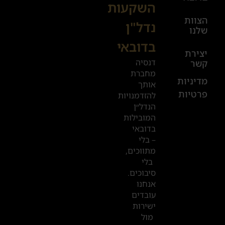
השקעות
08:00-
הצוות
17:00
נדל"ן
שלנו
בדובאי
+972
יצירת
דנסיה
קשר
52
מחברת
601
מדיניות
אותך
פרטיות
2019
להזדמנויות
הנדל״ן
המובילות
המשרדים
בדובאי
שלנו
– בלי
מתווכים,
בדובאי
בלי
סיבוכים.
אנחנו
עובדים
ישירות
מול