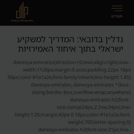
נדל״ן בדובאי: המדריך למשקיע
ישראלי בתוך איחוד האמירויות
.danesya-emirates{direction:rtl;text-align:right;max-
width:1120px;margin:0 auto;padding:22px 18px
56px;color:#1a1a2e;font-family:inherit;line-height:1.85}
.danesya-emirates,.danesya-emirates *{box-
sizing:border-box;overflow-wrap:anywhere}
.danesya-emirates h2{font-
size:clamp(24px,2.2vw,34px);line-
height:1.25;margin:42px 0 16px;color:#1a1a2e;font-
weight:700;letter-spacing:0}
.danesya-emirates h3{font-size:21px;line-