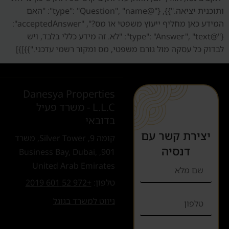
ותוכנית יציאה."}}, {"@type": "Question", "name": "האם
המידע כאן מחליף ייעוץ משפטי או מס?", "acceptedAnswer":
{"@type": "Answer", "text": "לא. זה מידע כללי בלבד, ויש
לבדוק כל עסקה מול גורם משפטי, מס ומקור רשמי עדכני."}}]}]
Danesya Properties
L.L.C - משרד פעיל
בדובאי
יצירת קשר עם
קומה 9, Silver Tower, משרד
דנסיה
901, Business Bay, Dubai,
United Arab Emirates
טלפון:
+972 52 601 2019
ניווט למשרד בגוגל