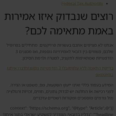
Federal Tax Authority
רוצים שנבדוק איזו אמירות
באמת מתאימה לכם?
אנחנו לא מציפים אתכם בעשרות פרויקטים. מתחילים בפרופיל
שלכם, משווים בין דובאי לאמירויות נוספות, ואז מסננים 3
הזדמנויות שמתאימות לתקציב, למטרה ולרמת הסיכון.
בדיקת התאמה ללא עלות
קבלו 3 הזדמנויות מסוננות
דברו איתנו
בוואטסאפ
המידע בעמוד כללי ואינו ייעוץ השקעות, מס, משפט או הגירה.
לפני רכישה או החלטה יש לבדוק נתונים, חוזים, זכויות ורגולציה
מול גורמים מוסמכים ומקורות רשמיים עדכניים.
[{"@context": "https://schema.org", "@type": "Article",
"headline": "נדל״ן בדובאי: המדריך למשקיע ישראלי בתוך איחוד