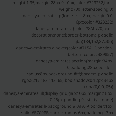
height:1.35;margin:28px 0 10px;color:#323232;font-
weight:700;letter-spacing:0}
.danesya-emirates p{font-size:18px;margin:0 0
16px;color:#323232}
.danesya-emirates a{color:#8A6720;text-
decoration:none;border-bottom:1px solid
rgba(184,152,87,.35)}
.danesya-emirates a:hover{color:#715A12;border-
bottom-color:#B89857}
.danesya-emirates section{margin:34px
0;padding:28px;border-
radius:8px;background:#fff;border:1px solid
rgba(217,183,113,.65);box-shadow:0 12px 34px
rgba(0,0,0,.05)}
.danesya-emirates ul{display:grid;gap:10px;margin:18px
0 26px;padding:0;list-style:none}
.danesya-emirates li{background:#FAFAFA;border:1px
solid #E7C98B;border-radius:6px;padding:13px