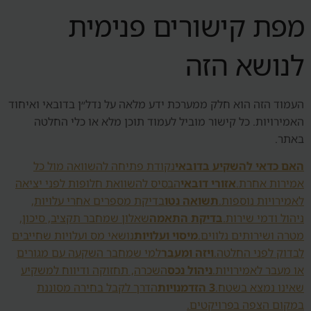
מפת קישורים פנימית
לנושא הזה
העמוד הזה הוא חלק ממערכת ידע מלאה על נדל״ן בדובאי ואיחוד
האמירויות. כל קישור מוביל לעמוד תוכן מלא או כלי החלטה
באתר.
האם כדאי להשקיע בדובאי
נקודת פתיחה להשוואה מול כל
אמירות אחרת.
אזורי דובאי
הבסיס להשוואת חלופות לפני יציאה
לאמירויות נוספות.
תשואה נטו
בדיקת מספרים אחרי עלויות,
ניהול ודמי שירות.
בדיקת התאמה
שאלון שמחבר תקציב, סיכון,
מטרה ושירותים נלווים.
מיסוי ועלויות
נושאי מס ועלויות שחייבים
לבדוק לפני החלטה.
ויזה ומעבר
למי שמחבר השקעה עם מגורים
או מעבר לאמירויות.
ניהול נכס
השכרה, תחזוקה ודיווח למשקיע
שאינו נמצא בשטח.
3 הזדמנויות
הדרך לקבל בחירה מסוננת
במקום הצפה בפרויקטים.