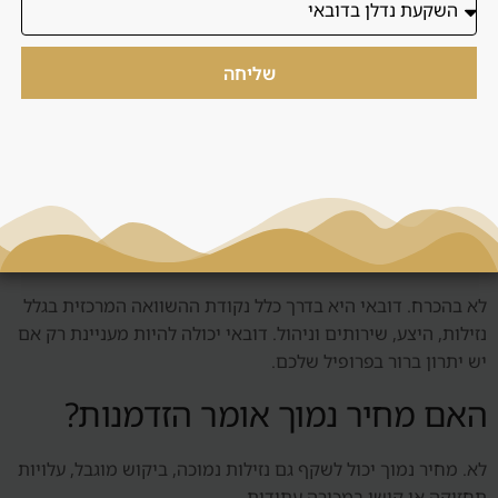
בפועל, התהליך מתחיל בפרופיל משקיע: תקציב, טווח החזקה,
צורך בתזרים, רמת סיכון, אפשרות ביקור בשטח, צורך בשירותי
העברת כספים לרכישת נכס
,
ויזת משקיע בדובאי
או
מעבר
שליחה
לדובאי
. לאחר מכן מסננים אזורים ונכסים ומציגים
3 הזדמנויות
מסוננות
שניתן להסביר במספרים.
שאלות נפוצות
האם דובאי עדיפה על דובאי?
לא בהכרח. דובאי היא בדרך כלל נקודת ההשוואה המרכזית בגלל
נזילות, היצע, שירותים וניהול. דובאי יכולה להיות מעניינת רק אם
יש יתרון ברור בפרופיל שלכם.
האם מחיר נמוך אומר הזדמנות?
לא. מחיר נמוך יכול לשקף גם נזילות נמוכה, ביקוש מוגבל, עלויות
תחזוקה או קושי במכירה עתידית.