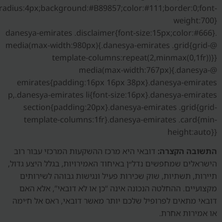
radius:4px;background:#B89857;color:#111;border:0;font-
weight:700}
.danesya-emirates .disclaimer{font-size:15px;color:#666}
@media(max-width:980px){.danesya-emirates .grid{grid-
template-columns:repeat(2,minmax(0,1fr))}}
@media(max-width:767px){.danesya-
emirates{padding:16px 16px 38px}.danesya-emirates
p,.danesya-emirates li{font-size:16px}.danesya-emirates
section{padding:20px}.danesya-emirates .grid{grid-
template-columns:1fr}.danesya-emirates .card{min-
height:auto}}
התשובה הקצרה:
דובאי היא מרכז ההשקעות המרכזי עבור רוב
הישראלים שמחפשים נדל״ן באיחוד האמירויות, בגלל היצע גדול,
תיירות, תשתיות, שוק שכירות פעיל ונגישות גבוהה לשירותים
מקצועיים. ההחלטה הנכונה אינה “כן או לא דובאי”, אלא האם
דובאי מתאים לפרופיל שלכם יותר מאשר דובאי, ראס אל ח׳ימה
או אמירות אחרת.