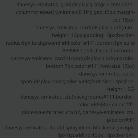
.danesya-emirates .grid{display:grid;grid-template-
columns:repeat(4,minmax(0,1fr));gap:12px;margin-
top:18px}
.danesya-emirates .card{display:block;min-
height:112px;padding:16px;border-
radius:6px;background:#fff;color:#111;border:1px solid
#B89857;text-decoration:none}
.danesya-emirates .card strong{display:block;margin-
bottom:7px;color:#111;font-size:17px}
.danesya-emirates .card
span{display:block;color:#444;font-size:14px;line-
height:1.55}
.danesya-emirates .cta{background:#111;border-
color:#B89857;color:#fff}
.danesya-emirates .cta h2,.danesya-emirates .cta
p{color:#fff}
.danesya-emirates .cta a{display:inline-block;margin:6px
4px 0;padding:10px 18px;border-