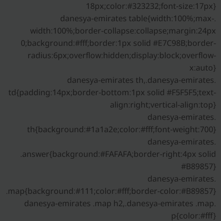
18px;color:#323232;font-size:17px}
.danesya-emirates table{width:100%;max-
width:100%;border-collapse:collapse;margin:24px
0;background:#fff;border:1px solid #E7C98B;border-
radius:6px;overflow:hidden;display:block;overflow-
x:auto}
.danesya-emirates th,.danesya-emirates
td{padding:14px;border-bottom:1px solid #F5F5F5;text-
align:right;vertical-align:top}
.danesya-emirates
th{background:#1a1a2e;color:#fff;font-weight:700}
.danesya-emirates
.answer{background:#FAFAFA;border-right:4px solid
#B89857}
.danesya-emirates
.map{background:#111;color:#fff;border-color:#B89857}
.danesya-emirates .map h2,.danesya-emirates .map
p{color:#fff}