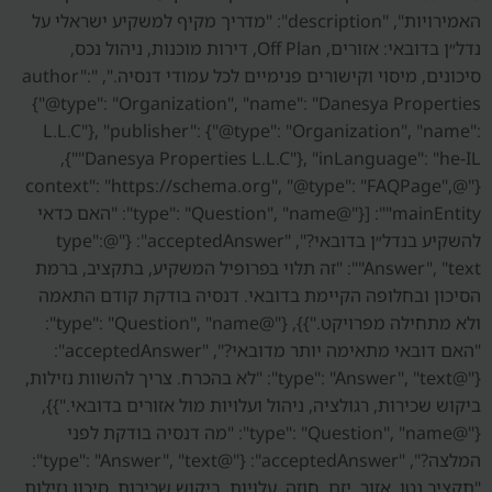
האמירויות", "description": "מדריך מקיף למשקיע ישראלי על
נדל״ן בדובאי: אזורים, Off Plan, דירות מוכנות, ניהול נכס,
סיכונים, מיסוי וקישורים פנימיים לכל עמודי דנסיה.", "author":
{"@type": "Organization", "name": "Danesya Properties
L.L.C"}, "publisher": {"@type": "Organization", "name":
"Danesya Properties L.L.C"}, "inLanguage": "he-IL"},
{"@context": "https://schema.org", "@type": "FAQPage",
"mainEntity": [{"@type": "Question", "name": "האם כדאי
להשקיע בנדל״ן בדובאי?", "acceptedAnswer": {"@type":
"Answer", "text": "זה תלוי בפרופיל המשקיע, בתקציב, ברמת
הסיכון ובחלופה הקיימת בדובאי. דנסיה בודקת קודם התאמה
ולא מתחילה מפרויקט."}}, {"@type": "Question", "name":
"האם דובאי מתאימה יותר מדובאי?", "acceptedAnswer":
{"@type": "Answer", "text": "לא בהכרח. צריך להשוות נזילות,
ביקוש שכירות, רגולציה, ניהול ועלויות מול אזורים בדובאי."}},
{"@type": "Question", "name": "מה דנסיה בודקת לפני
המלצה?", "acceptedAnswer": {"@type": "Answer", "text":
"תקציב נטו, אזור, יזם, חוזה, עלויות, ביקוש שכירות, סיכון נזילות