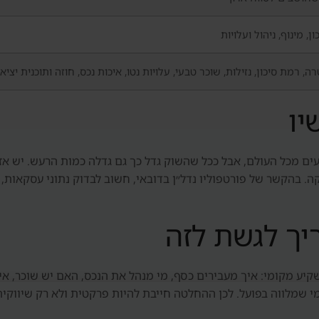
ון, מינוף, ניהול ועלויות
ה, רמת סיכון, נזילות, שוכר טבעי, עלויות נטו, איכות נכס, חוזה ותוכנית יציא
יו
 מכל העולם, אבל ככל שהשוק גדל כך גם גדלה כמות הרעש. יש אזור
 בהקשר של פורטפוליו נדל״ן בדובאי, חשוב לבדוק נתוני עסקאות, בי
יך לגשת לזה
יע מקומי: איך מעבירים כסף, מי מנהל את הנכס, האם יש שוכר, אי
י שמלווה בפועל. לכן ההחלטה חייבת להיות פרקטית ולא רק שיווקית