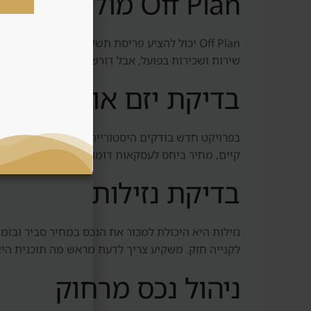
Off Plan מול נכס מוכן
Off Plan יכול להציע פריסת תשלומים, כניסה מ
שירות ושכירות בפועל, אבל דורש יותר הון ראשוני ו
בדיקת יזם או מוכר
בפרויקט חדש בודקים היסטוריית מסירות, איכות בנייה
קיים, מחיר ביחס לעסקאות דומות וזמן מכירה ממוצע.
בדיקת נזילות
נזילות היא היכולת למכור את הנכס במחיר סביר ובז
לקנייה חזק. משקיע צריך לדעת מראש מה תוכנית היצ
ניהול נכס מרחוק