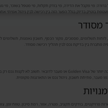
ברורה: מי מקבל את הדירה, מי בודק תקלות, מי מטפל בשוכר, מי גוב
פת בוטיק בדיוק בגלל הפער הזה בין רכישה לבין ניהול אמיתי אחר
 מסודר
 לוחות תשלומים, מסמכים, מקור הכסף, חשבון נאמנות, תשלומים ליז
סיה מחברת בין בדיקת נכס לבין תהליך רכישה מסודר.
חלק מהמשקיעים בוחנים נכס גם כחלק מתוכנית רחבה יותר של Golden Visa או 
ו מעבר, פתיחת חשבון, ניהול נכס או התארגנות מקומית.
נויות
ת פרויקטים, בודקים תקציב, מטרה, אזור, רמת סיכון, טווח זמן, צורך