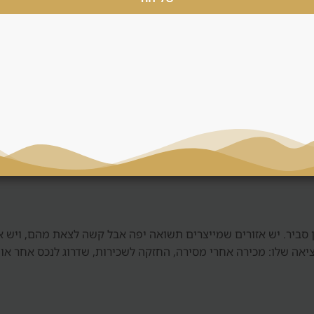
וקדמת ופוטנציאל עליית ערך, אבל הוא כולל סיכון מסירה, איכות יזם ותל
לעיתים פחות גמישות במחיר. דנסיה משווה בין שתי האפשרויות ולא ד
, חשבון נאמנות, חוזה, תוכנית תשלומים, סטנדרט גמר ומוניטין. בש
 בלי בדיקה כזאת, גם אזור טוב יכול להפוך לעסקה חלשה.
מן סביר. יש אזורים שמייצרים תשואה יפה אבל קשה לצאת מהם, ויש 
יאה שלו: מכירה אחרי מסירה, החזקה לשכירות, שדרוג לנכס אחר או 